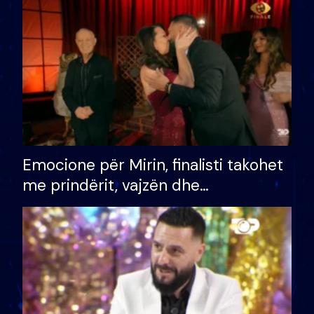
të fituar çmimin e madh
Emocione për Mirin, finalisti takohet
me prindërit, vajzën dhe
bashkëshorten: S’kemi ndonjë letër
divorci apo jo?