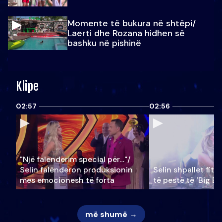
Momente të bukura në shtëpi/
Laerti dhe Rozana hidhen së
bashku në pishinë
Klipe
02:57
02:56
"Një falenderim special për…"/
Selin falënderon produksionin
Selin shpallet fitu
mes emocionesh të forta
të pestë të ‘Big Br
më shumë →