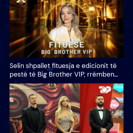
Selin shpallet fituesja e edicionit të
pestë të Big Brother VIP, rrëmben
çmimin e madh prej 100 mijë eurosh