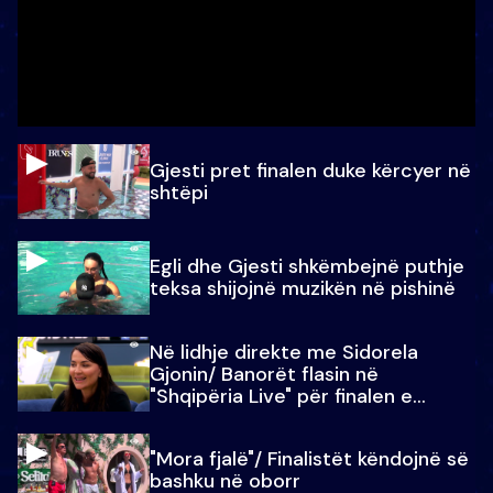
Gjesti pret finalen duke kërcyer në
shtëpi
Egli dhe Gjesti shkëmbejnë puthje
teksa shijojnë muzikën në pishinë
Në lidhje direkte me Sidorela
Gjonin/ Banorët flasin në
"Shqipëria Live" për finalen e
madhe
"Mora fjalë"/ Finalistët këndojnë së
bashku në oborr