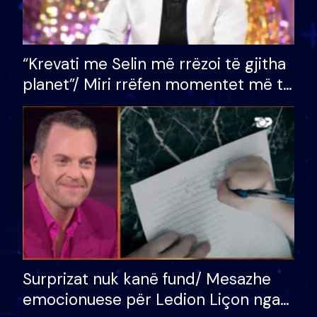
“Krevati me Selin më rrëzoi të gjitha
planet”/ Miri rrëfen momentet më të
bukura në shtëpinë e BB VIP: Do më
mungojë zilja e mëngjesit kur…
Surprizat nuk kanë fund/ Mesazhe
emocionuese për Ledion Liçon nga