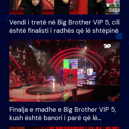
Vendi i tretë në Big Brother VIP 5, cili
është finalisti i radhës që lë shtëpinë
Finalja e madhe e Big Brother VIP 5,
kush është banori i parë që lë
shtëpinë dhe humb mundësinë për