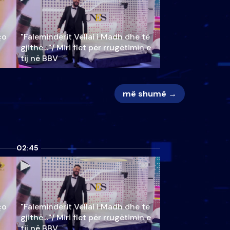
ço
"Faleminderit Vëllai i Madh dhe të
gjithë…"/ Miri flet për rrugëtimin e
tij në BBV
më shumë →
02:45
ço
"Faleminderit Vëllai i Madh dhe të
gjithë…"/ Miri flet për rrugëtimin e
tij në BBV