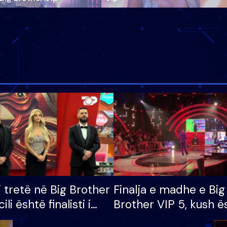
i tretë në Big Brother
Finalja e madhe e Big
cili është finalisti i
Brother VIP 5, kush ë
 që lë shtëpinë
banori i parë që lë sh