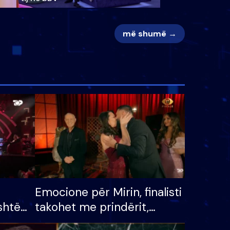
më shumë →
Emocione për Mirin, finalisti
shtë
takohet me prindërit,
tëpinë
vajzën dhe bashkëshorten: