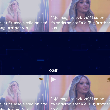
"Një magji televizive"/ Ledion Li
llet fituese e edicionit të
falenderon stafin e "Big Brother
‘Big Brother Vip’
Vip"
02:51
"Një magji televizive"/ Ledion Li
llet fituese e edicionit të
falenderon stafin e "Big Brother
‘Big Brother Vip’
Vip"