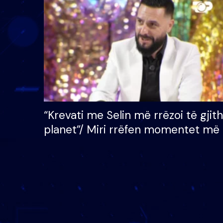
çmimin e madh prej 100
mijë eurosh
“Krevati me Selin më rrëzoi të gjit
planet”/ Miri rrëfen momentet më 
bukura në shtëpinë e BB VIP: Do 
mungojë zilja e mëngjesit kur…