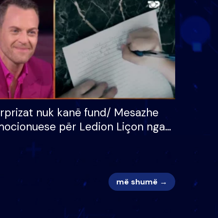
 për
S’kemi ndonjë letër divorci
adh
apo jo?
rprizat nuk kanë fund/ Mesazhe
ocionuese për Ledion Liçon nga
na dhe fëmijët e tij, moderatori
k i mban dot lotët: Nuk meritoj…
më shumë →