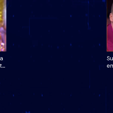
dhe humb mundësinë
të fituar çmimin e m
ha
Su
të
em
më
në
nu