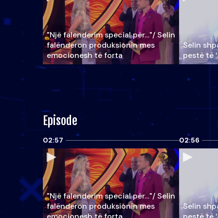
"Një falenderim special për…"/ Selin
falënderon produksionin mes
Selin shpa
emocionesh të forta
pestë të 
Episode
02:57
02:56
"Një falenderim special për…"/ Selin
falënderon produksionin mes
Selin shpa
emocionesh të forta
pestë të 