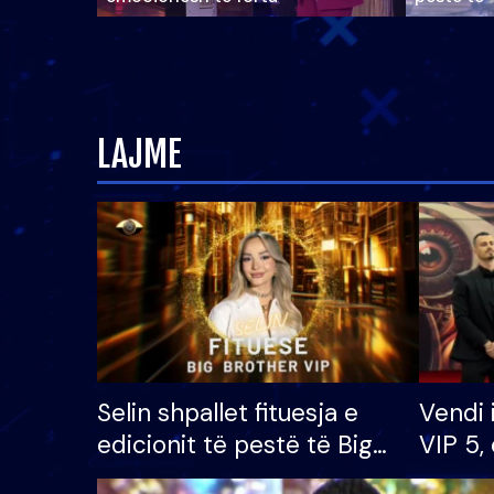
LAJME
Selin shpallet fituesja e
Vendi 
edicionit të pestë të Big
VIP 5, 
Brother VIP, rrëmben
radhës