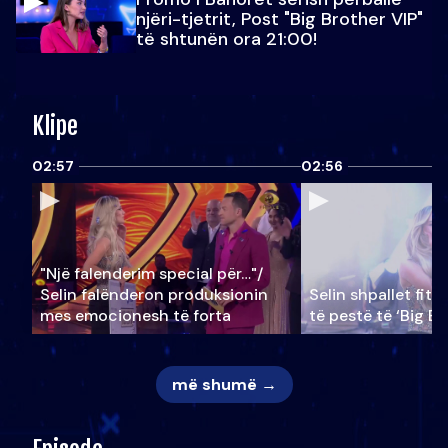
njëri-tjetrit, Post "Big Brother VIP"
të shtunën ora 21:00!
Klipe
02:57
02:56
"Një falenderim special për…"/
Selin falënderon produksionin
Selin shpallet fitu
mes emocionesh të forta
të pestë të ‘Big Br
më shumë →