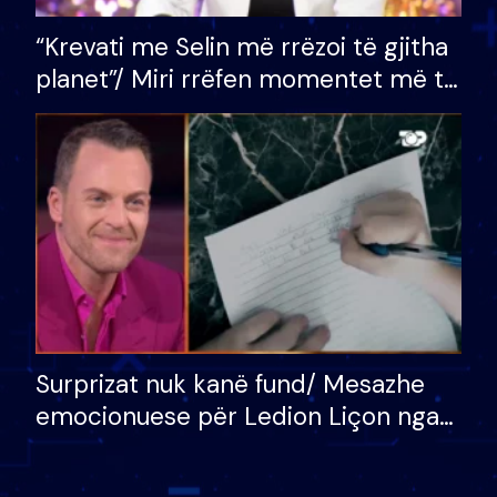
“Krevati me Selin më rrëzoi të gjitha
planet”/ Miri rrëfen momentet më të
bukura në shtëpinë e BB VIP: Do më
mungojë zilja e mëngjesit kur…
Surprizat nuk kanë fund/ Mesazhe
emocionuese për Ledion Liçon nga
nëna dhe fëmijët e tij, moderatori
nuk i mban dot lotët: Nuk meritoj…