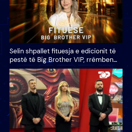
Selin shpallet fituesja e edicionit të
pestë të Big Brother VIP, rrëmben
çmimin e madh prej 100 mijë eurosh