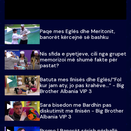
Paqe mes Eglës dhe Meritonit,
banorët kërcejnë së bashku
Nis sfida e pyetjeve, cili nga grupet
memorizoi më shumë fakte për
pastat?
Batuta mes Ilnisës dhe Eglës/“Fol
kur jam aty, jo pas krahëve…” - Big
Brother Albania VIP 3
Sara bisedon me Bardhin pas
diskutimit me Ilnisën - Big Brother
Albania VIP 3
Promo l Banorët sërish përballë