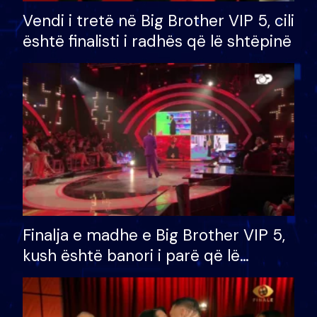
Vendi i tretë në Big Brother VIP 5, cili
është finalisti i radhës që lë shtëpinë
Finalja e madhe e Big Brother VIP 5,
kush është banori i parë që lë
shtëpinë dhe humb mundësinë për
të fituar çmimin e madh