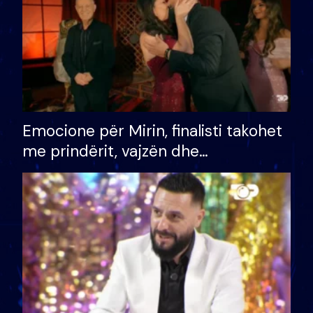
Emocione për Mirin, finalisti takohet
me prindërit, vajzën dhe
bashkëshorten: S’kemi ndonjë letër
divorci apo jo?