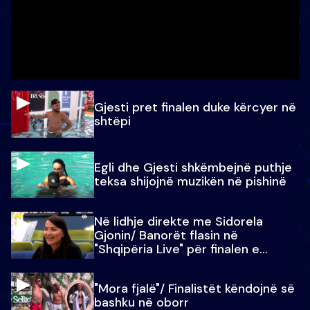
Gjesti pret finalen duke kërcyer në
shtëpi
Egli dhe Gjesti shkëmbejnë puthje
teksa shijojnë muzikën në pishinë
Në lidhje direkte me Sidorela
Gjonin/ Banorët flasin në
"Shqipëria Live" për finalen e
madhe
"Mora fjalë"/ Finalistët këndojnë së
bashku në oborr