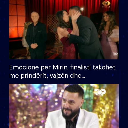
të fituar çmimin e madh
Emocione për Mirin, finalisti takohet
me prindërit, vajzën dhe
bashkëshorten: S’kemi ndonjë letër
divorci apo jo?