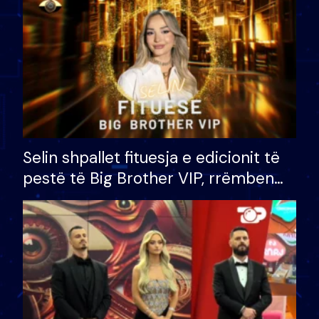
Selin shpallet fituesja e edicionit të
pestë të Big Brother VIP, rrëmben
çmimin e madh prej 100 mijë eurosh