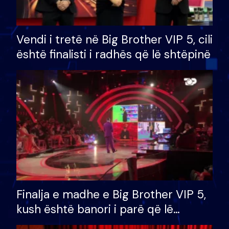
Vendi i tretë në Big Brother VIP 5, cili
është finalisti i radhës që lë shtëpinë
Finalja e madhe e Big Brother VIP 5,
kush është banori i parë që lë
shtëpinë dhe humb mundësinë për