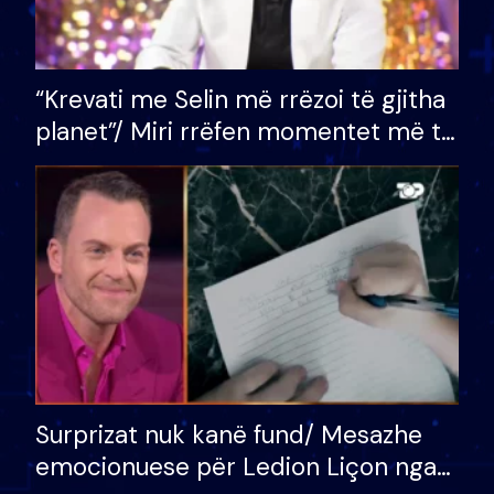
“Krevati me Selin më rrëzoi të gjitha
planet”/ Miri rrëfen momentet më të
bukura në shtëpinë e BB VIP: Do më
mungojë zilja e mëngjesit kur…
Surprizat nuk kanë fund/ Mesazhe
emocionuese për Ledion Liçon nga