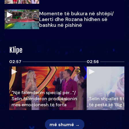
Momente të bukura në shtëpi/
Laerti dhe Rozana hidhen së
bashku në pishinë
Klipe
02:57
02:56
"Një falenderim special për…"/
Selin falënderon produksionin
Selin shpallet fitu
mes emocionesh të forta
të pestë të ‘Big Br
më shumë →