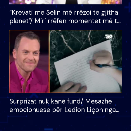
“Krevati me Selin më rrëzoi të gjitha
planet”/ Miri rrëfen momentet më të
bukura në shtëpinë e BB VIP: Do më
mungojë zilja e mëngjesit kur…
Surprizat nuk kanë fund/ Mesazhe
emocionuese për Ledion Liçon nga
nëna dhe fëmijët e tij, moderatori
nuk i mban dot lotët: Nuk meritoj…