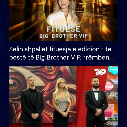
Selin shpallet fituesja e edicionit të
pestë të Big Brother VIP, rrëmben
çmimin e madh prej 100 mijë eurosh