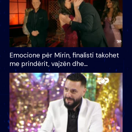
Emocione për Mirin, finalisti takohet
me prindërit, vajzën dhe
bashkëshorten: S’kemi ndonjë letër
divorci apo jo?