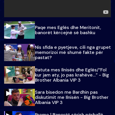
Paqe mes Eglës dhe Meritonit,
banorët kërcejnë së bashku
Nis sfida e pyetjeve, cili nga grupet
memorizoi më shumë fakte për
pastat?
Batuta mes Ilnisës dhe Eglës/“Fol
kur jam aty, jo pas krahëve…” - Big
Brother Albania VIP 3
Sara bisedon me Bardhin pas
diskutimit me Ilnisën - Big Brother
Albania VIP 3
Promo l Banorët sërish përballë