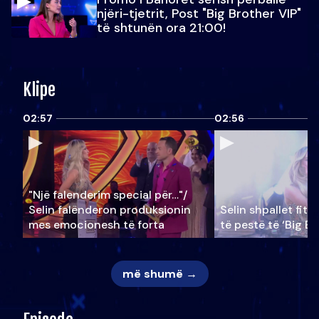
njëri-tjetrit, Post "Big Brother VIP"
të shtunën ora 21:00!
Klipe
02:57
02:56
"Një falenderim special për…"/
Selin falënderon produksionin
Selin shpallet fitu
mes emocionesh të forta
të pestë të ‘Big Br
më shumë →