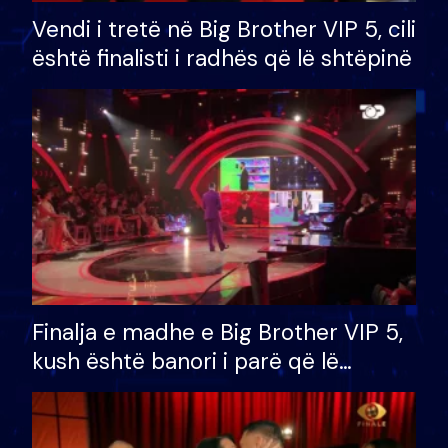
Vendi i tretë në Big Brother VIP 5, cili
është finalisti i radhës që lë shtëpinë
Finalja e madhe e Big Brother VIP 5,
kush është banori i parë që lë
shtëpinë dhe humb mundësinë për
të fituar çmimin e madh