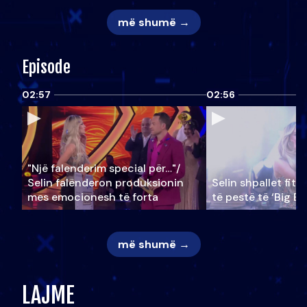
më shumë →
Episode
02:57
02:56
"Një falenderim special për…"/
Selin falënderon produksionin
Selin shpallet fitu
mes emocionesh të forta
të pestë të ‘Big Br
më shumë →
LAJME