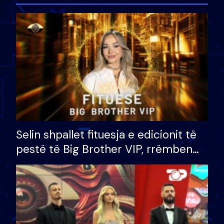
Selin shpallet fituesja e edicionit të
pestë të Big Brother VIP, rrëmben
çmimin e madh prej 100 mijë eurosh