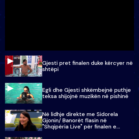
Gjesti pret finalen duke kërcyer në
shtëpi
Egli dhe Gjesti shkëmbejnë puthje
teksa shijojnë muzikën në pishinë
Në lidhje direkte me Sidorela
Gjonin/ Banorët flasin në
"Shqipëria Live" për finalen e
madhe