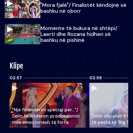
"Mora fjalë"/ Finalistët këndojnë së
bashku në oborr
Momente të bukura në shtëpi/
Laerti dhe Rozana hidhen së
bashku në pishinë
Klipe
02:57
02:56
"Një falenderim special për…"/
Selin falënderon produksionin
Selin shpallet fitu
mes emocionesh të forta
të pestë të ‘Big Br