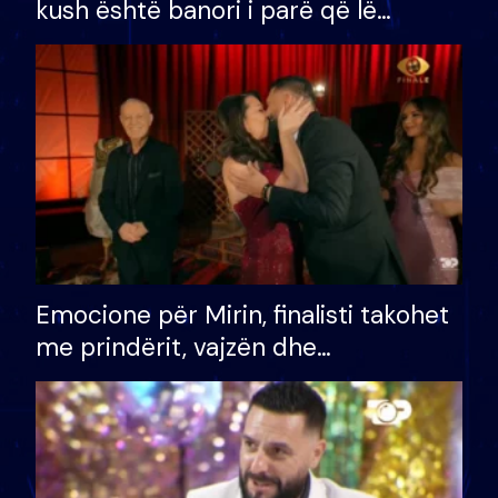
kush është banori i parë që lë
shtëpinë dhe humb mundësinë për
të fituar çmimin e madh
Emocione për Mirin, finalisti takohet
me prindërit, vajzën dhe
bashkëshorten: S’kemi ndonjë letër
divorci apo jo?