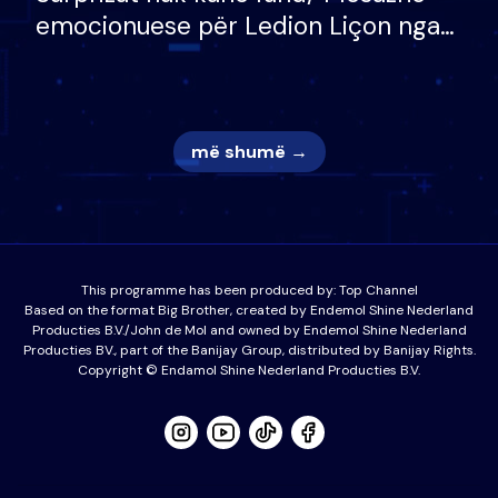
emocionuese për Ledion Liçon nga
nëna dhe fëmijët e tij, moderatori
nuk i mban dot lotët: Nuk meritoj…
më shumë →
This programme has been produced by:
Top Channel
Based on the format Big Brother, created by Endemol Shine Nederland
Producties B.V./John de Mol and owned by Endemol Shine Nederland
Producties BV., part of the Banijay Group, distributed by Banijay Rights.
Copyright © Endamol Shine Nederland Producties B.V.