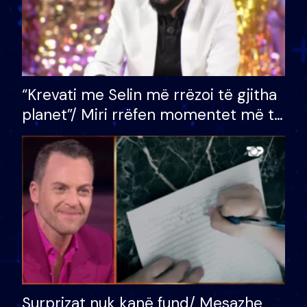
“Krevati me Selin më rrëzoi të gjitha
planet”/ Miri rrëfen momentet më të
bukura në shtëpinë e BB VIP: Do më
mungojë zilja e mëngjesit kur…
Surprizat nuk kanë fund/ Mesazhe