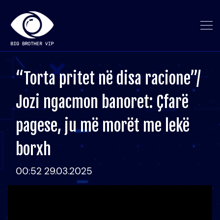
“Torta pritet në disa racione”/
Jozi ngacmon banoret: Çfarë
pagese, ju më morët me lekë
borxh
00:52 29.03.2025