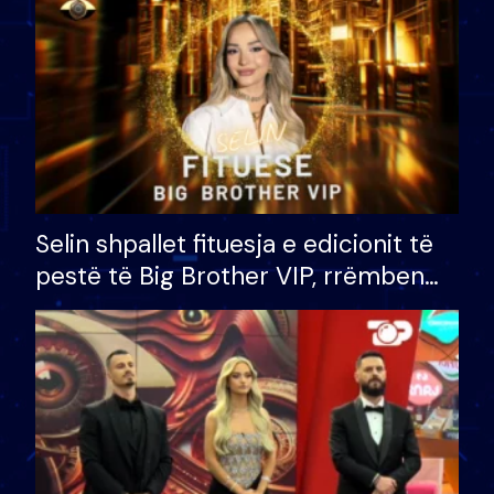
Selin shpallet fituesja e edicionit të
pestë të Big Brother VIP, rrëmben
çmimin e madh prej 100 mijë eurosh