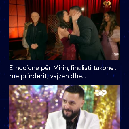
të fituar çmimin e madh
Emocione për Mirin, finalisti takohet
me prindërit, vajzën dhe
bashkëshorten: S’kemi ndonjë letër
divorci apo jo?