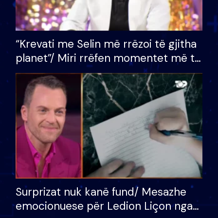
“Krevati me Selin më rrëzoi të gjitha
planet”/ Miri rrëfen momentet më të
bukura në shtëpinë e BB VIP: Do më
mungojë zilja e mëngjesit kur…
Surprizat nuk kanë fund/ Mesazhe
emocionuese për Ledion Liçon nga