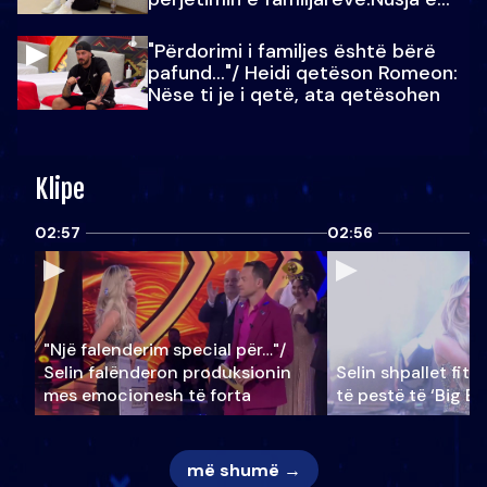
Julit…
"Përdorimi i familjes është bërë
pafund…"/ Heidi qetëson Romeon:
Nëse ti je i qetë, ata qetësohen
Klipe
02:57
02:56
"Një falenderim special për…"/
Selin falënderon produksionin
Selin shpallet fitu
mes emocionesh të forta
të pestë të ‘Big Br
më shumë →