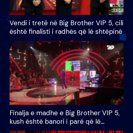
Vendi i tretë në Big Brother VIP 5, cili
është finalisti i radhës që lë shtëpinë
Finalja e madhe e Big Brother VIP 5,
kush është banori i parë që lë
shtëpinë dhe humb mundësinë për