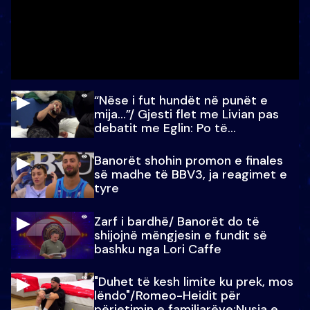
“Nëse i fut hundët në punët e
mija…”/ Gjesti flet me Livian pas
debatit me Eglin: Po të
paralajmëroj
Banorët shohin promon e finales
së madhe të BBV3, ja reagimet e
tyre
Zarf i bardhë/ Banorët do të
shijojnë mëngjesin e fundit së
bashku nga Lori Caffe
"Duhet të kesh limite ku prek, mos
lëndo"/Romeo-Heidit për
përjetimin e familjarëve:Nusja e