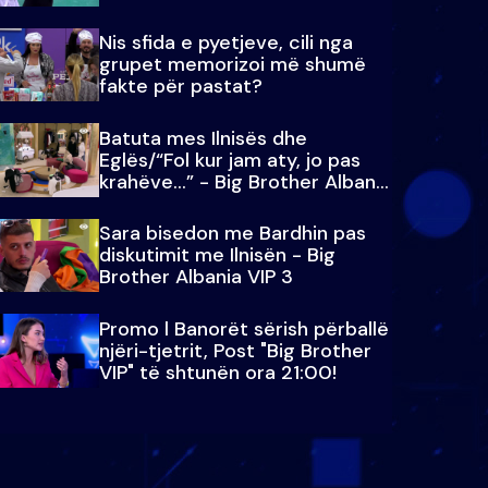
Nis sfida e pyetjeve, cili nga
grupet memorizoi më shumë
fakte për pastat?
Batuta mes Ilnisës dhe
Eglës/“Fol kur jam aty, jo pas
krahëve…” - Big Brother Albania
VIP 3
Sara bisedon me Bardhin pas
diskutimit me Ilnisën - Big
Brother Albania VIP 3
Promo l Banorët sërish përballë
njëri-tjetrit, Post "Big Brother
VIP" të shtunën ora 21:00!