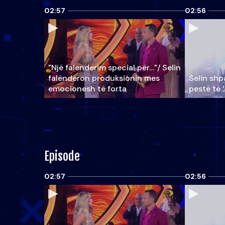
02:57
02:56
"Një falenderim special për…"/ Selin
falënderon produksionin mes
Selin shpa
emocionesh të forta
pestë të 
Episode
02:57
02:56