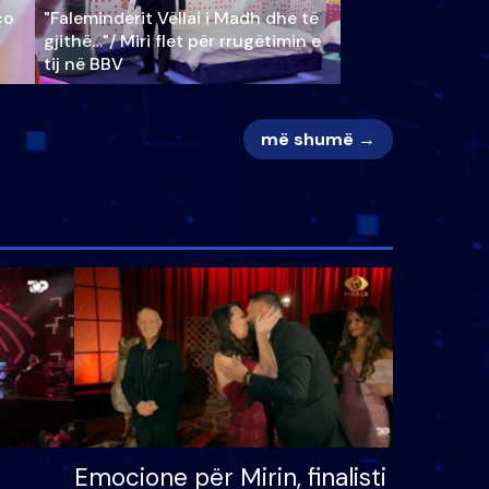
ço
"Faleminderit Vëllai i Madh dhe të
gjithë…"/ Miri flet për rrugëtimin e
tij në BBV
më shumë →
Emocione për Mirin, finalisti