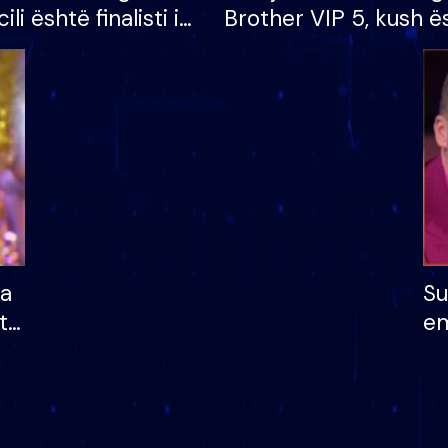
cili është finalisti i
Brother VIP 5, kush ë
 që lë shtëpinë
banori i parë që lë sh
dhe humb mundësinë
të fituar çmimin e m
ha
Su
të
em
më
në
nu