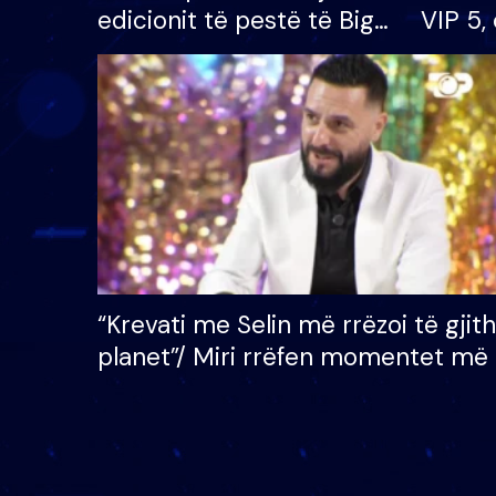
edicionit të pestë të Big
VIP 5, 
Brother VIP, rrëmben
radhës
çmimin e madh prej 100
mijë eurosh
“Krevati me Selin më rrëzoi të gjit
planet”/ Miri rrëfen momentet më 
bukura në shtëpinë e BB VIP: Do 
mungojë zilja e mëngjesit kur…