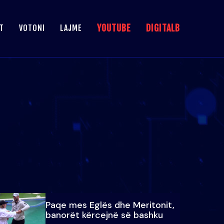
YOUTUBE
DIGITALB
T
VOTONI
LAJME
Paqe mes Eglës dhe Meritonit,
banorët kërcejnë së bashku