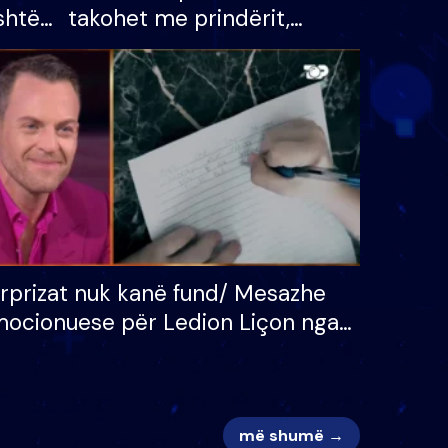
shtë
takohet me prindërit,
tëpinë
vajzën dhe bashkëshorten:
 për
S’kemi ndonjë letër divorci
adh
apo jo?
rprizat nuk kanë fund/ Mesazhe
ocionuese për Ledion Liçon nga
na dhe fëmijët e tij, moderatori
k i mban dot lotët: Nuk meritoj…
më shumë →