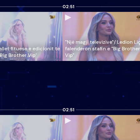
02:51
"Një magji televizive"/ Ledion Li
llet fituese e edicionit të
falenderon stafin e "Big Brother
‘Big Brother Vip’
Vip"
02:51