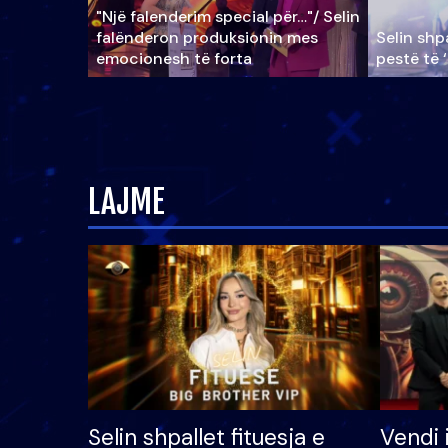
"Një falenderim special për…"/ Selin
falënderon produksionin mes
Selin shpa
emocionesh të forta
pestë të 
LAJME
Selin shpallet fituesja e
Vendi 