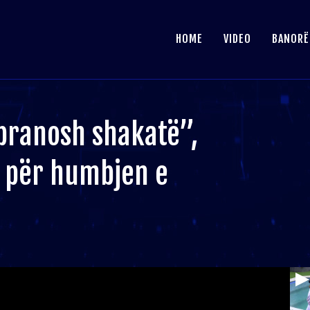
HOME
VIDEO
BANORË
 pranosh shakatë”,
s për humbjen e