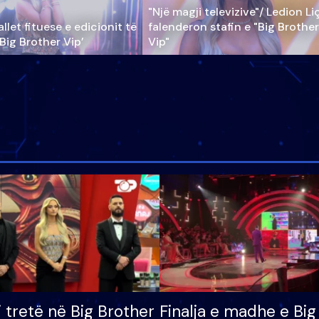
"Një magji televizive"/ Ledion Li
llet fituese e edicionit të
falenderon stafin e "Big Brother
‘Big Brother Vip’
Vip"
i tretë në Big Brother
Finalja e madhe e Big