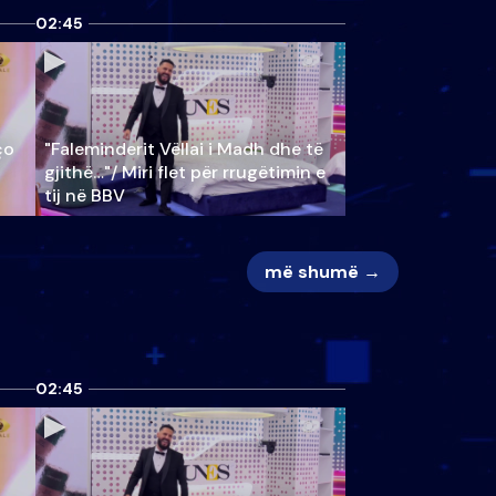
02:45
ço
"Faleminderit Vëllai i Madh dhe të
gjithë…"/ Miri flet për rrugëtimin e
tij në BBV
më shumë →
02:45