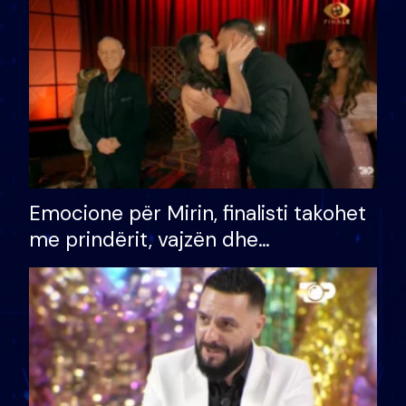
të fituar çmimin e madh
Emocione për Mirin, finalisti takohet
me prindërit, vajzën dhe
bashkëshorten: S’kemi ndonjë letër
divorci apo jo?