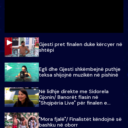
Gjesti pret finalen duke kërcyer në
shtëpi
Egli dhe Gjesti shkëmbejnë puthje
teksa shijojnë muzikën në pishinë
Në lidhje direkte me Sidorela
Gjonin/ Banorët flasin në
"Shqipëria Live" për finalen e
madhe
"Mora fjalë"/ Finalistët këndojnë së
bashku në oborr