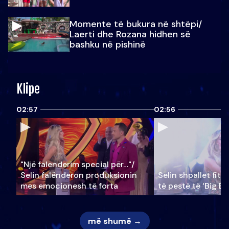
Momente të bukura në shtëpi/
Laerti dhe Rozana hidhen së
bashku në pishinë
Klipe
02:57
02:56
"Një falenderim special për…"/
Selin falënderon produksionin
Selin shpallet fitu
mes emocionesh të forta
të pestë të ‘Big Br
më shumë →