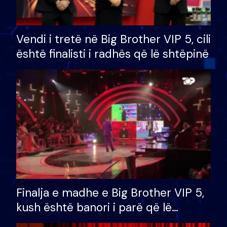
Vendi i tretë në Big Brother VIP 5, cili
është finalisti i radhës që lë shtëpinë
Finalja e madhe e Big Brother VIP 5,
kush është banori i parë që lë
shtëpinë dhe humb mundësinë për