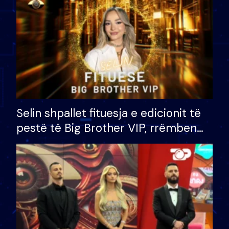
Selin shpallet fituesja e edicionit të
pestë të Big Brother VIP, rrëmben
çmimin e madh prej 100 mijë eurosh