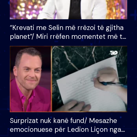
“Krevati me Selin më rrëzoi të gjitha
planet”/ Miri rrëfen momentet më të
bukura në shtëpinë e BB VIP: Do më
mungojë zilja e mëngjesit kur…
Surprizat nuk kanë fund/ Mesazhe
emocionuese për Ledion Liçon nga