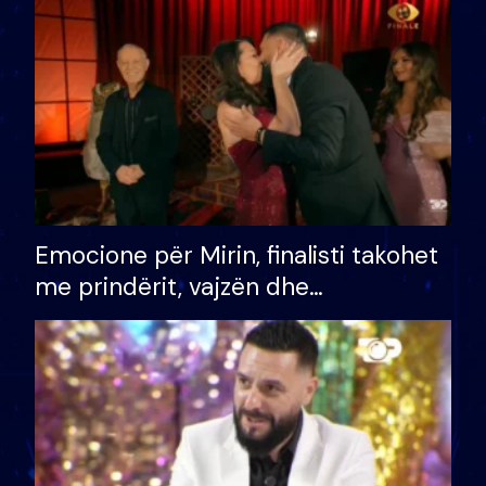
të fituar çmimin e madh
Emocione për Mirin, finalisti takohet
me prindërit, vajzën dhe
bashkëshorten: S’kemi ndonjë letër
divorci apo jo?