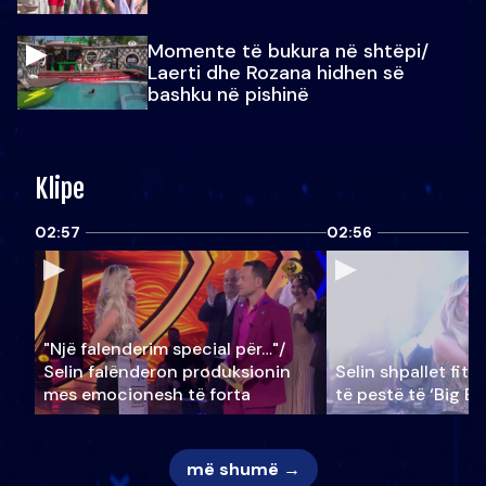
Momente të bukura në shtëpi/
Laerti dhe Rozana hidhen së
bashku në pishinë
Klipe
02:57
02:56
"Një falenderim special për…"/
Selin falënderon produksionin
Selin shpallet fitu
mes emocionesh të forta
të pestë të ‘Big Br
më shumë →