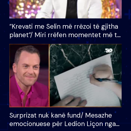
“Krevati me Selin më rrëzoi të gjitha
planet”/ Miri rrëfen momentet më të
bukura në shtëpinë e BB VIP: Do më
mungojë zilja e mëngjesit kur…
Surprizat nuk kanë fund/ Mesazhe
emocionuese për Ledion Liçon nga