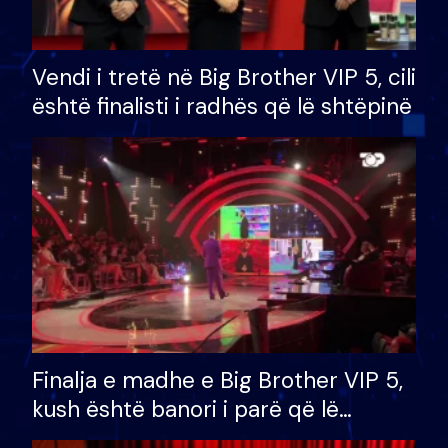
Vendi i tretë në Big Brother VIP 5, cili
është finalisti i radhës që lë shtëpinë
Finalja e madhe e Big Brother VIP 5,
kush është banori i parë që lë
shtëpinë dhe humb mundësinë për