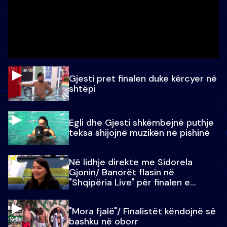
Gjesti pret finalen duke kërcyer në
shtëpi
Egli dhe Gjesti shkëmbejnë puthje
teksa shijojnë muzikën në pishinë
Në lidhje direkte me Sidorela
Gjonin/ Banorët flasin në
"Shqipëria Live" për finalen e
madhe
"Mora fjalë"/ Finalistët këndojnë së
bashku në oborr