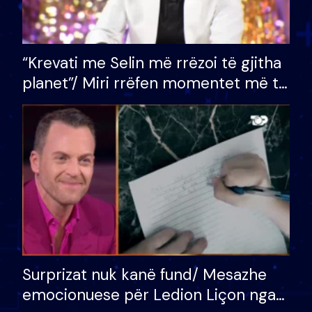
“Krevati me Selin më rrëzoi të gjitha
planet”/ Miri rrëfen momentet më të
bukura në shtëpinë e BB VIP: Do më
mungojë zilja e mëngjesit kur…
Surprizat nuk kanë fund/ Mesazhe
emocionuese për Ledion Liçon nga