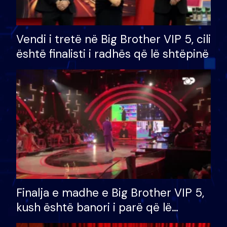
Vendi i tretë në Big Brother VIP 5, cili
është finalisti i radhës që lë shtëpinë
Finalja e madhe e Big Brother VIP 5,
kush është banori i parë që lë
shtëpinë dhe humb mundësinë për