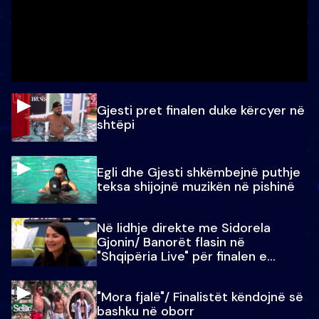
Gjesti pret finalen duke kërcyer në
shtëpi
Egli dhe Gjesti shkëmbejnë puthje
teksa shijojnë muzikën në pishinë
Në lidhje direkte me Sidorela
Gjonin/ Banorët flasin në
"Shqipëria Live" për finalen e
madhe
"Mora fjalë"/ Finalistët këndojnë së
bashku në oborr