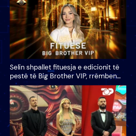
Selin shpallet fituesja e edicionit të
pestë të Big Brother VIP, rrëmben
çmimin e madh prej 100 mijë eurosh