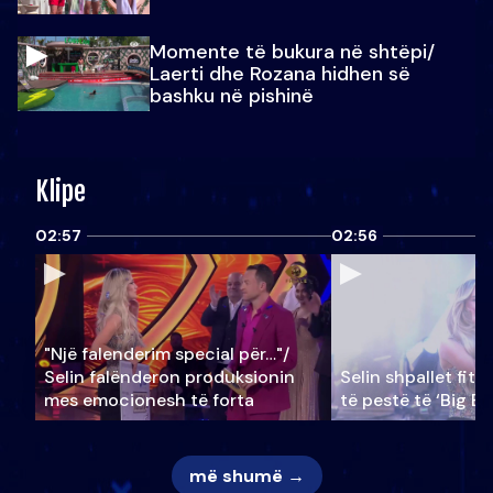
Momente të bukura në shtëpi/
Laerti dhe Rozana hidhen së
bashku në pishinë
Klipe
02:57
02:56
"Një falenderim special për…"/
Selin falënderon produksionin
Selin shpallet fitu
mes emocionesh të forta
të pestë të ‘Big Br
më shumë →