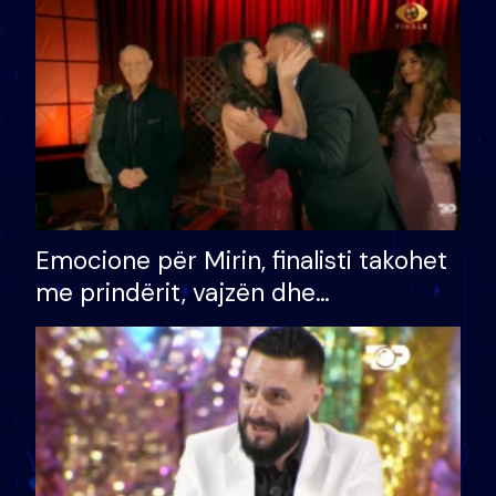
të fituar çmimin e madh
Emocione për Mirin, finalisti takohet
me prindërit, vajzën dhe
bashkëshorten: S’kemi ndonjë letër
divorci apo jo?