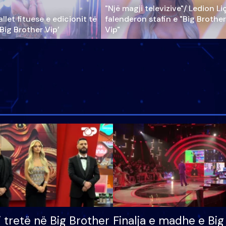
"Një magji televizive"/ Ledion Li
llet fituese e edicionit të
falenderon stafin e "Big Brother
‘Big Brother Vip’
Vip"
i tretë në Big Brother
Finalja e madhe e Big