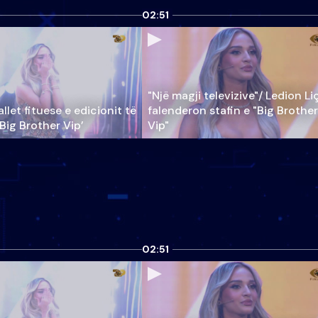
02:51
"Një magji televizive"/ Ledion Li
llet fituese e edicionit të
falenderon stafin e "Big Brother
‘Big Brother Vip’
Vip"
02:51