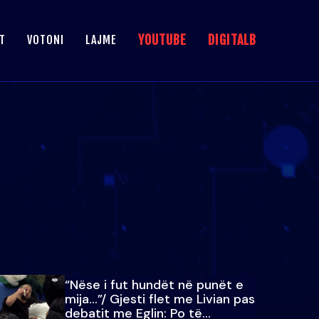
YOUTUBE
DIGITALB
T
VOTONI
LAJME
“Nëse i fut hundët në punët e
mija…”/ Gjesti flet me Livian pas
debatit me Eglin: Po të