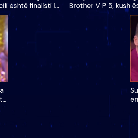
cili është finalisti i
Brother VIP 5, kush ë
 që lë shtëpinë
banori i parë që lë sh
dhe humb mundësinë
të fituar çmimin e m
ha
Su
të
em
më
në
nu