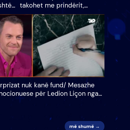
shtë
takohet me prindërit,
tëpinë
vajzën dhe bashkëshorten:
 për
S’kemi ndonjë letër divorci
adh
apo jo?
rprizat nuk kanë fund/ Mesazhe
ocionuese për Ledion Liçon nga
na dhe fëmijët e tij, moderatori
k i mban dot lotët: Nuk meritoj…
më shumë →