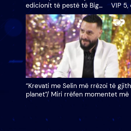
edicionit të pestë të Big
VIP 5, 
Brother VIP, rrëmben
radhës
çmimin e madh prej 100
mijë eurosh
“Krevati me Selin më rrëzoi të gjit
planet”/ Miri rrëfen momentet më 
bukura në shtëpinë e BB VIP: Do 
mungojë zilja e mëngjesit kur…