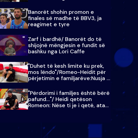
paralajmëroj
Banorët shohin promon e
finales së madhe të BBV3, ja
reagimet e tyre
Zarf i bardhë/ Banorët do të
shijojnë mëngjesin e fundit së
bashku nga Lori Caffe
"Duhet të kesh limite ku prek,
mos lëndo"/Romeo-Heidit për
përjetimin e familjarëve:Nusja e
Julit…
"Përdorimi i familjes është bërë
pafund…"/ Heidi qetëson
Romeon: Nëse ti je i qetë, ata
qetësohen