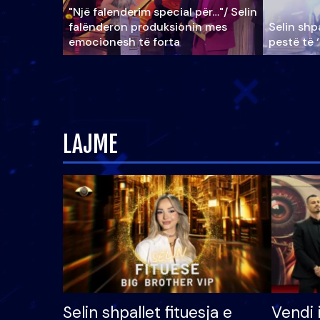
"Një falenderim special për…"/ Selin
falënderon produksionin mes
Selin shpa
emocionesh të forta
pestë të 
LAJME
Selin shpallet fituesja e
Vendi 