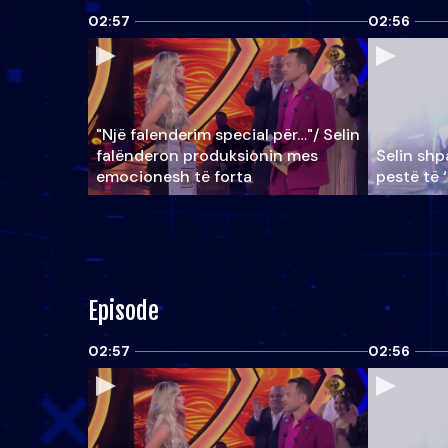
02:57
02:56
"Një falenderim special për…"/ Selin
falënderon produksionin mes
Selin shpa
emocionesh të forta
pestë të 
Episode
02:57
02:56