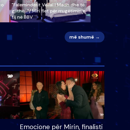
ço
"Faleminderit Vëllai i Madh dhe të
gjithë…"/ Miri flet për rrugëtimin e
tij në BBV
më shumë →
Emocione për Mirin, finalisti