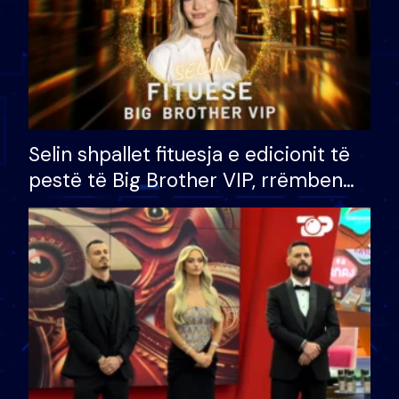
Selin shpallet fituesja e edicionit të
pestë të Big Brother VIP, rrëmben
çmimin e madh prej 100 mijë eurosh