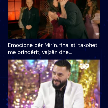
Emocione për Mirin, finalisti takohet
me prindërit, vajzën dhe
bashkëshorten: S’kemi ndonjë letër
divorci apo jo?