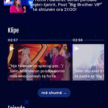
njëri-tjetrit, Post "Big Brother VIP"
të shtunën ora 21:00!
Klipe
02:57
02:56
"Një falenderim special për…"/
Selin falënderon produksionin
Selin shpallet fitu
mes emocionesh të forta
të pestë të ‘Big Br
më shumë →