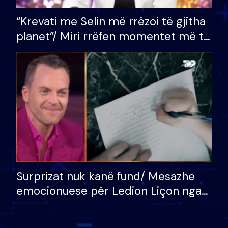
“Krevati me Selin më rrëzoi të gjitha
planet”/ Miri rrëfen momentet më të
bukura në shtëpinë e BB VIP: Do më
mungojë zilja e mëngjesit kur…
Surprizat nuk kanë fund/ Mesazhe
emocionuese për Ledion Liçon nga
nëna dhe fëmijët e tij, moderatori
nuk i mban dot lotët: Nuk meritoj…