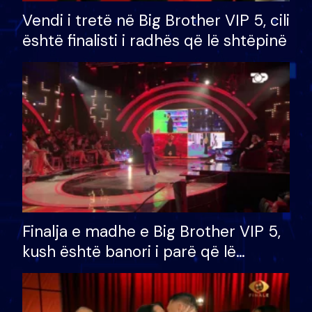
Vendi i tretë në Big Brother VIP 5, cili
është finalisti i radhës që lë shtëpinë
Finalja e madhe e Big Brother VIP 5,
kush është banori i parë që lë
shtëpinë dhe humb mundësinë për
të fituar çmimin e madh