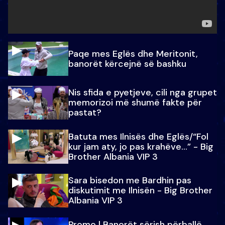
Paqe mes Eglës dhe Meritonit,
banorët kërcejnë së bashku
Nis sfida e pyetjeve, cili nga grupet
memorizoi më shumë fakte për
pastat?
Batuta mes Ilnisës dhe Eglës/“Fol
kur jam aty, jo pas krahëve…” - Big
Brother Albania VIP 3
Sara bisedon me Bardhin pas
diskutimit me Ilnisën - Big Brother
Albania VIP 3
Promo l Banorët sërish përballë