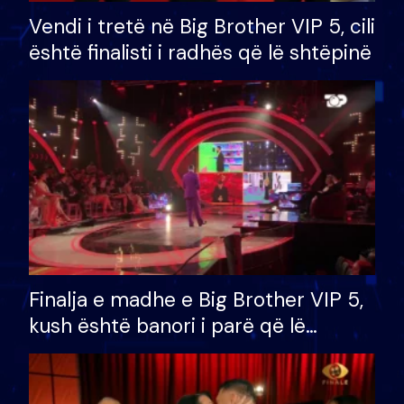
Vendi i tretë në Big Brother VIP 5, cili
është finalisti i radhës që lë shtëpinë
Finalja e madhe e Big Brother VIP 5,
kush është banori i parë që lë
shtëpinë dhe humb mundësinë për
të fituar çmimin e madh