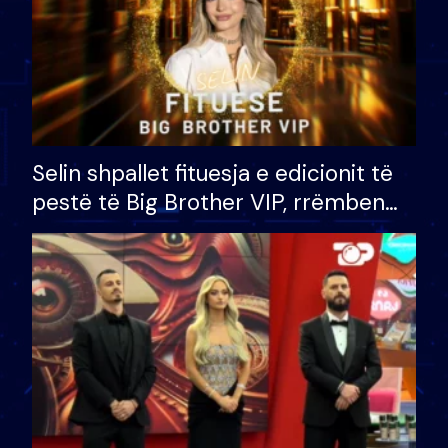
Selin shpallet fituesja e edicionit të
pestë të Big Brother VIP, rrëmben
çmimin e madh prej 100 mijë eurosh