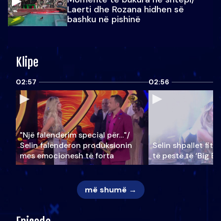
Laerti dhe Rozana hidhen së
bashku në pishinë
Klipe
02:57
02:56
"Një falenderim special për…"/
Selin falënderon produksionin
Selin shpallet fitu
mes emocionesh të forta
të pestë të ‘Big Br
më shumë →