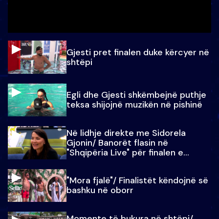
Gjesti pret finalen duke kërcyer në
shtëpi
Egli dhe Gjesti shkëmbejnë puthje
teksa shijojnë muzikën në pishinë
Në lidhje direkte me Sidorela
Gjonin/ Banorët flasin në
"Shqipëria Live" për finalen e
madhe
"Mora fjalë"/ Finalistët këndojnë së
bashku në oborr
Momente të bukura në shtëpi/