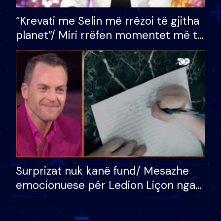
“Krevati me Selin më rrëzoi të gjitha
planet”/ Miri rrëfen momentet më të
bukura në shtëpinë e BB VIP: Do më
mungojë zilja e mëngjesit kur…
Surprizat nuk kanë fund/ Mesazhe
emocionuese për Ledion Liçon nga
nëna dhe fëmijët e tij, moderatori
nuk i mban dot lotët: Nuk meritoj…