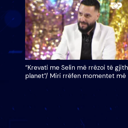
çmimin e madh prej 100
mijë eurosh
“Krevati me Selin më rrëzoi të gjit
planet”/ Miri rrëfen momentet më 
bukura në shtëpinë e BB VIP: Do 
mungojë zilja e mëngjesit kur…