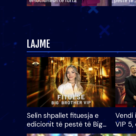
emocionesh të forta
pestë të 
LAJME
Selin shpallet fituesja e
Vendi 
edicionit të pestë të Big
VIP 5, 
Brother VIP, rrëmben
radhës