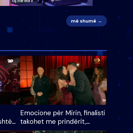
tij në BBV
më shumë →
Emocione për Mirin, finalisti
shtë
takohet me prindërit,
tëpinë
vajzën dhe bashkëshorten: