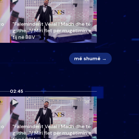
ço
"Faleminderit Vëllai i Madh dhe të
gjithë…"/ Miri flet për rrugëtimin e
tij në BBV
më shumë →
02:45
ço
"Faleminderit Vëllai i Madh dhe të
gjithë…"/ Miri flet për rrugëtimin e