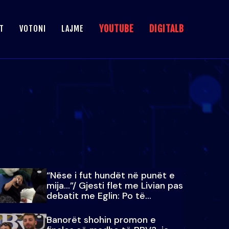
YOUTUBE
DIGITALB
T
VOTONI
LAJME
“Nëse i fut hundët në punët e
mija…”/ Gjesti flet me Livian pas
debatit me Eglin: Po të
paralajmëroj
Banorët shohin promon e