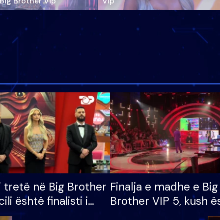
‘Big Brother Vip’
Vip"
i tretë në Big Brother
Finalja e madhe e Big
cili është finalisti i
Brother VIP 5, kush ë
 që lë shtëpinë
banori i parë që lë sh