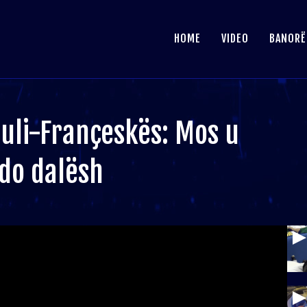
HOME
VIDEO
BANORË
 Juli-Françeskës: Mos u
do dalësh