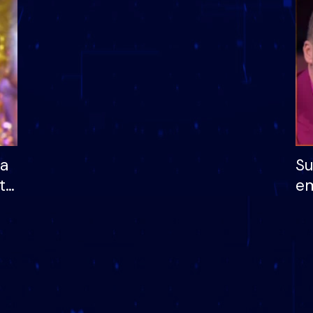
dhe humb mundësinë
të fituar çmimin e m
ha
Su
të
em
më
në
nu