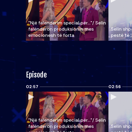
"Një falenderim special për…"/ Selin
falënderon produksionin mes
Selin shpa
emocionesh të forta
pestë të 
Episode
02:57
02:56
"Një falenderim special për…"/ Selin
falënderon produksionin mes
Selin shpa