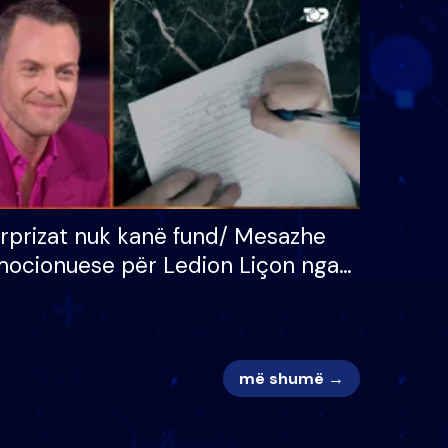
 për
S’kemi ndonjë letër divorci
adh
apo jo?
rprizat nuk kanë fund/ Mesazhe
ocionuese për Ledion Liçon nga
na dhe fëmijët e tij, moderatori
k i mban dot lotët: Nuk meritoj…
më shumë →