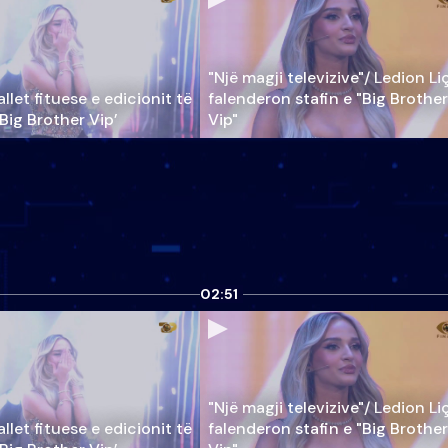
"Një magji televizive"/ Ledion Li
llet fituese e edicionit të
falenderon stafin e "Big Brother
‘Big Brother Vip’
Vip"
02:51
"Një magji televizive"/ Ledion Li
llet fituese e edicionit të
falenderon stafin e "Big Brother