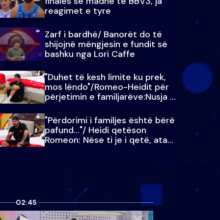
finales së madhe të BBV3, ja
reagimet e tyre
Zarf i bardhë/ Banorët do të
shijojnë mëngjesin e fundit së
bashku nga Lori Caffe
"Duhet të kesh limite ku prek,
mos lëndo"/Romeo-Heidit për
përjetimin e familjarëve:Nusja e
Julit…
"Përdorimi i familjes është bërë
pafund…"/ Heidi qetëson
Romeon: Nëse ti je i qetë, ata
qetësohen
02:45