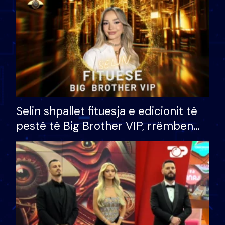
Selin shpallet fituesja e edicionit të
pestë të Big Brother VIP, rrëmben
çmimin e madh prej 100 mijë eurosh