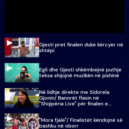
Gjesti pret finalen duke kërcyer në
shtëpi
Egli dhe Gjesti shkëmbejnë puthje
teksa shijojnë muzikën në pishinë
Në lidhje direkte me Sidorela
Gjonin/ Banorët flasin në
"Shqipëria Live" për finalen e
madhe
"Mora fjalë"/ Finalistët këndojnë së
bashku në oborr