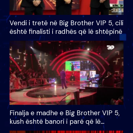
Vendi i tretë në Big Brother VIP 5, cili
është finalisti i radhës që lë shtëpinë
Finalja e madhe e Big Brother VIP 5,
kush është banori i parë që lë
shtëpinë dhe humb mundësinë për