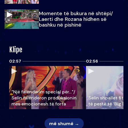
Momente të bukura në shtëpi/
Laerti dhe Rozana hidhen së
bashku në pishinë
Klipe
02:57
02:56
"Një falenderim special për…"/
Selin falënderon produksionin
Selin shpallet fitu
mes emocionesh të forta
të pestë të ‘Big Br
më shumë →