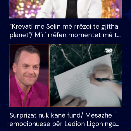
“Krevati me Selin më rrëzoi të gjitha
planet”/ Miri rrëfen momentet më të
bukura në shtëpinë e BB VIP: Do më
mungojë zilja e mëngjesit kur…
Surprizat nuk kanë fund/ Mesazhe
emocionuese për Ledion Liçon nga