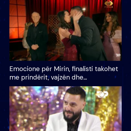
të fituar çmimin e madh
Emocione për Mirin, finalisti takohet
me prindërit, vajzën dhe
bashkëshorten: S’kemi ndonjë letër
divorci apo jo?