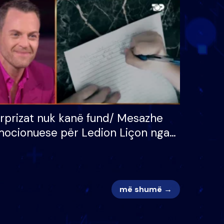
 për
S’kemi ndonjë letër divorci
adh
apo jo?
rprizat nuk kanë fund/ Mesazhe
ocionuese për Ledion Liçon nga
na dhe fëmijët e tij, moderatori
k i mban dot lotët: Nuk meritoj…
më shumë →