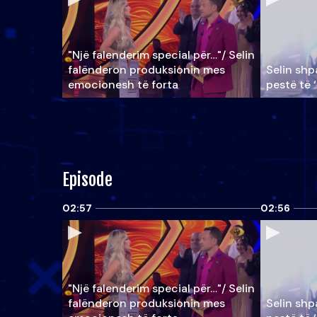
"Një falenderim special për…"/ Selin
falënderon produksionin mes
Selin shpa
emocionesh të forta
pestë të 
Episode
02:57
02:56
"Një falenderim special për…"/ Selin
falënderon produksionin mes
Selin shpa