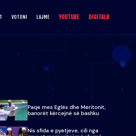
YOUTUBE
DIGITALB
T
VOTONI
LAJME
Paqe mes Eglës dhe Meritonit,
banorët kërcejnë së bashku
Nis sfida e pyetjeve, cili nga