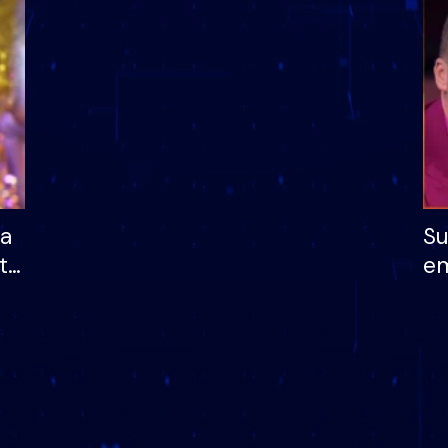
dhe humb mundësinë
të fituar çmimin e m
ha
Su
të
em
më
në
nu