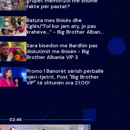
grupet memorizoi më shumë
fakte për pastat?
Batuta mes Ilnisës dhe
Eglës/“Fol kur jam aty, jo pas
krahëve…” - Big Brother Albania
VIP 3
Sara bisedon me Bardhin pas
diskutimit me Ilnisën - Big
Brother Albania VIP 3
Promo l Banorët sërish përballë
njëri-tjetrit, Post "Big Brother
VIP" të shtunën ora 21:00!
02:45