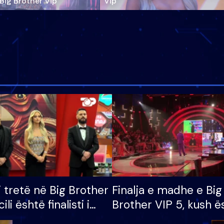
‘Big Brother Vip’
Vip"
i tretë në Big Brother
Finalja e madhe e Big
cili është finalisti i
Brother VIP 5, kush ë
 që lë shtëpinë
banori i parë që lë sh