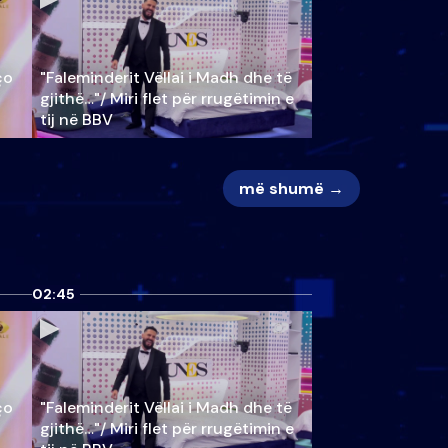
ço
"Faleminderit Vëllai i Madh dhe të
gjithë…"/ Miri flet për rrugëtimin e
tij në BBV
më shumë →
02:45
ço
"Faleminderit Vëllai i Madh dhe të
gjithë…"/ Miri flet për rrugëtimin e