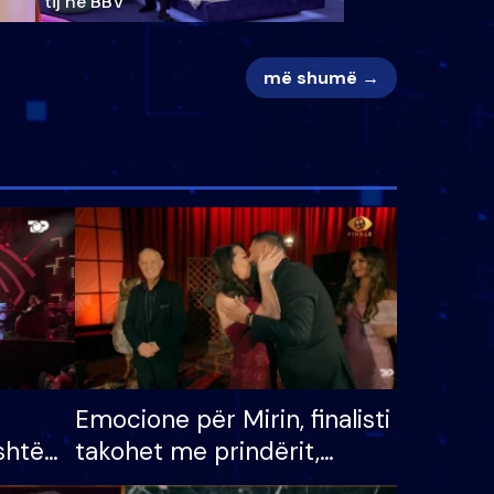
tij në BBV
më shumë →
Emocione për Mirin, finalisti
shtë
takohet me prindërit,
tëpinë
vajzën dhe bashkëshorten: