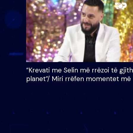
çmimin e madh prej 100
mijë eurosh
“Krevati me Selin më rrëzoi të gjit
planet”/ Miri rrëfen momentet më 
bukura në shtëpinë e BB VIP: Do 
mungojë zilja e mëngjesit kur…