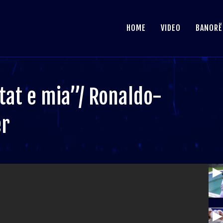
HOME
VIDEO
BANORË
etat e mia”/ Ronaldo-
er