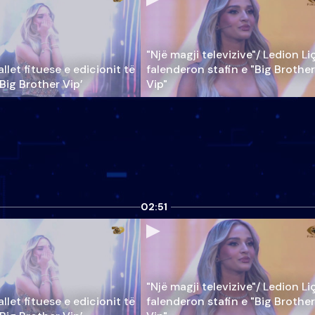
"Një magji televizive"/ Ledion Li
llet fituese e edicionit të
falenderon stafin e "Big Brother
‘Big Brother Vip’
Vip"
02:51
"Një magji televizive"/ Ledion Li
llet fituese e edicionit të
falenderon stafin e "Big Brother