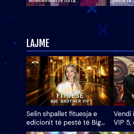
emocionesh të forta
pestë të 
LAJME
Selin shpallet fituesja e
Vendi 
edicionit të pestë të Big
VIP 5, 
Brother VIP, rrëmben
radhës