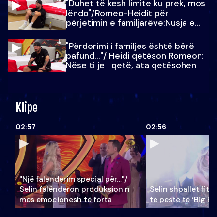
"Duhet të kesh limite ku prek, mos
lëndo"/Romeo-Heidit për
përjetimin e familjarëve:Nusja e
Julit…
"Përdorimi i familjes është bërë
pafund…"/ Heidi qetëson Romeon:
Nëse ti je i qetë, ata qetësohen
Klipe
02:57
02:56
"Një falenderim special për…"/
Selin falënderon produksionin
Selin shpallet fitu
mes emocionesh të forta
të pestë të ‘Big Br