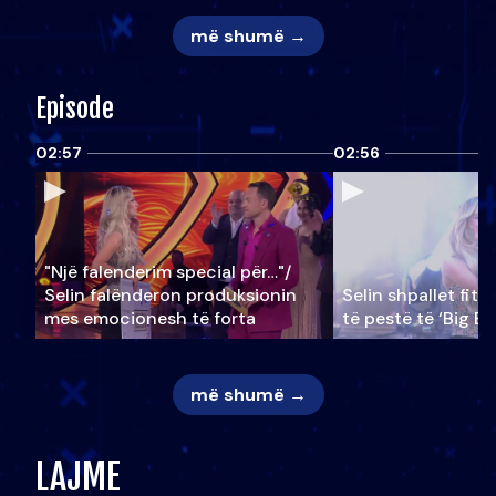
më shumë →
Episode
02:57
02:56
"Një falenderim special për…"/
Selin falënderon produksionin
Selin shpallet fitu
mes emocionesh të forta
të pestë të ‘Big Br
më shumë →
LAJME