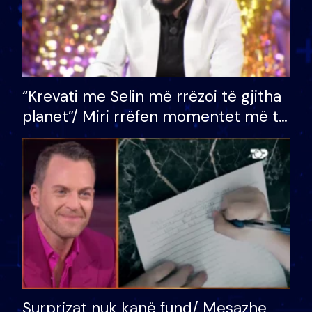
“Krevati me Selin më rrëzoi të gjitha
planet”/ Miri rrëfen momentet më të
bukura në shtëpinë e BB VIP: Do më
mungojë zilja e mëngjesit kur…
Surprizat nuk kanë fund/ Mesazhe