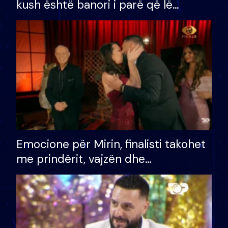
kush është banori i parë që lë
shtëpinë dhe humb mundësinë për
të fituar çmimin e madh
Emocione për Mirin, finalisti takohet
me prindërit, vajzën dhe
bashkëshorten: S’kemi ndonjë letër
divorci apo jo?