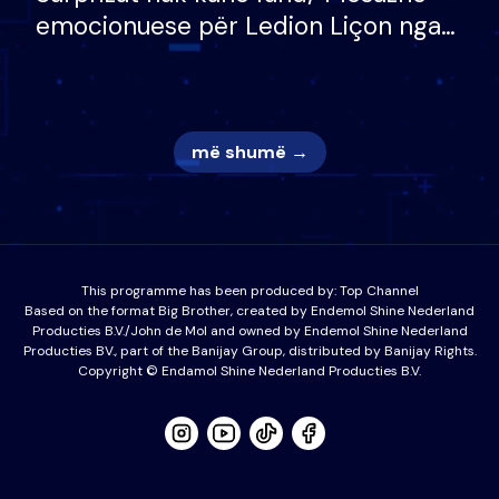
emocionuese për Ledion Liçon nga
nëna dhe fëmijët e tij, moderatori
nuk i mban dot lotët: Nuk meritoj…
më shumë →
This programme has been produced by:
Top Channel
Based on the format Big Brother, created by Endemol Shine Nederland
Producties B.V./John de Mol and owned by Endemol Shine Nederland
Producties BV., part of the Banijay Group, distributed by Banijay Rights.
Copyright © Endamol Shine Nederland Producties B.V.