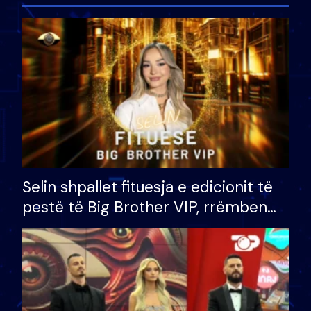
Selin shpallet fituesja e edicionit të
pestë të Big Brother VIP, rrëmben
çmimin e madh prej 100 mijë eurosh