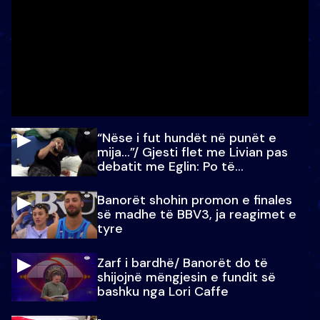
“Nëse i fut hundët në punët e
mija…”/ Gjesti flet me Livian pas
debatit me Eglin: Po të
paralajmëroj
Banorët shohin promon e finales
së madhe të BBV3, ja reagimet e
tyre
Zarf i bardhë/ Banorët do të
shijojnë mëngjesin e fundit së
bashku nga Lori Caffe