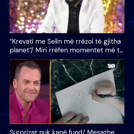
“Krevati me Selin më rrëzoi të gjitha
planet”/ Miri rrëfen momentet më të
bukura në shtëpinë e BB VIP: Do më
mungojë zilja e mëngjesit kur…
Surprizat nuk kanë fund/ Mesazhe