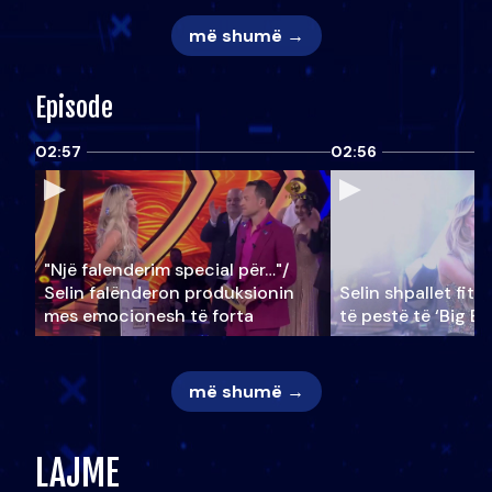
më shumë →
Episode
02:57
02:56
"Një falenderim special për…"/
Selin falënderon produksionin
Selin shpallet fitu
mes emocionesh të forta
të pestë të ‘Big Br
më shumë →
LAJME