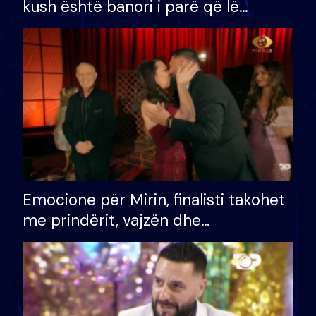
kush është banori i parë që lë
shtëpinë dhe humb mundësinë për
të fituar çmimin e madh
Emocione për Mirin, finalisti takohet
me prindërit, vajzën dhe
bashkëshorten: S’kemi ndonjë letër
divorci apo jo?