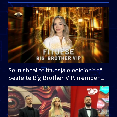
Selin shpallet fituesja e edicionit të
pestë të Big Brother VIP, rrëmben
çmimin e madh prej 100 mijë eurosh