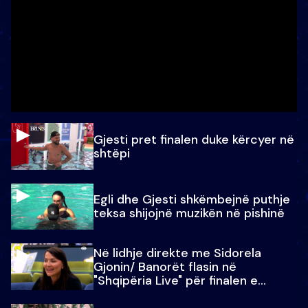
Gjesti pret finalen duke kërcyer në
shtëpi
Egli dhe Gjesti shkëmbejnë puthje
teksa shijojnë muzikën në pishinë
Në lidhje direkte me Sidorela
Gjonin/ Banorët flasin në
"Shqipëria Live" për finalen e
madhe