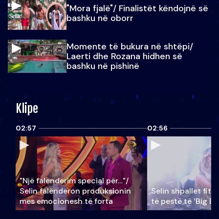
"Mora fjalë"/ Finalistët këndojnë së
bashku në oborr
Momente të bukura në shtëpi/
Laerti dhe Rozana hidhen së
bashku në pishinë
Klipe
02:57
02:56
"Një falenderim special për…"/
Selin falënderon produksionin
Selin shpallet fitu
mes emocionesh të forta
të pestë të ‘Big Br