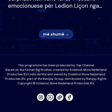
emocionuese për Ledion Liçon nga
nëna dhe fëmijët e tij, moderatori
nuk i mban dot lotët: Nuk meritoj…
më shumë →
This programme has been produced by:
Top Channel
Based on the format Big Brother, created by Endemol Shine Nederland
Producties B.V./John de Mol and owned by Endemol Shine Nederland
Producties BV., part of the Banijay Group, distributed by Banijay Rights.
Copyright © Endamol Shine Nederland Producties B.V.