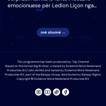
emocionuese për Ledion Liçon nga
nëna dhe fëmijët e tij, moderatori
nuk i mban dot lotët: Nuk meritoj…
më shumë →
This programme has been produced by:
Top Channel
Based on the format Big Brother, created by Endemol Shine Nederland
Producties B.V./John de Mol and owned by Endemol Shine Nederland
Producties BV., part of the Banijay Group, distributed by Banijay Rights.
Copyright © Endamol Shine Nederland Producties B.V.