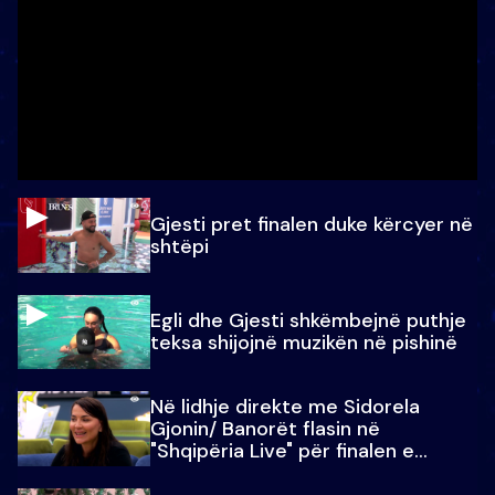
Gjesti pret finalen duke kërcyer në
shtëpi
Egli dhe Gjesti shkëmbejnë puthje
teksa shijojnë muzikën në pishinë
Në lidhje direkte me Sidorela
Gjonin/ Banorët flasin në
"Shqipëria Live" për finalen e
madhe