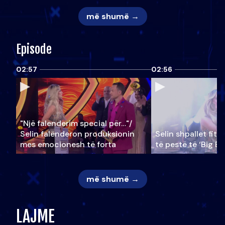
më shumë →
Episode
02:57
02:56
"Një falenderim special për…"/
Selin falënderon produksionin
Selin shpallet fitu
mes emocionesh të forta
të pestë të ‘Big Br
më shumë →
LAJME