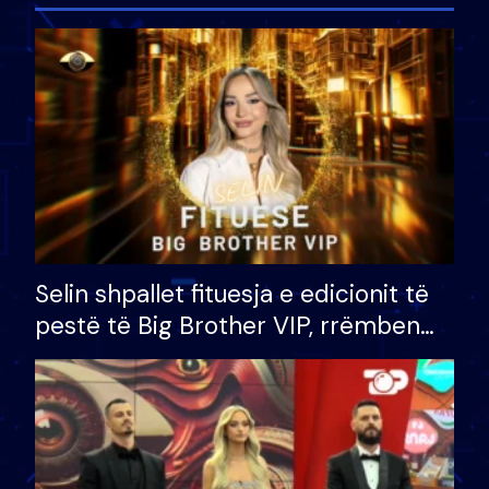
Selin shpallet fituesja e edicionit të
pestë të Big Brother VIP, rrëmben
çmimin e madh prej 100 mijë eurosh