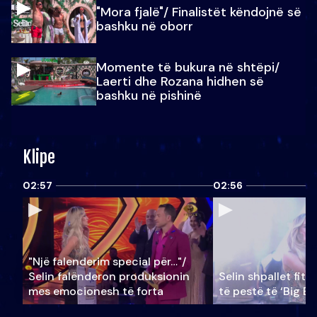
"Mora fjalë"/ Finalistët këndojnë së
bashku në oborr
Momente të bukura në shtëpi/
Laerti dhe Rozana hidhen së
bashku në pishinë
Klipe
02:57
02:56
"Një falenderim special për…"/
Selin falënderon produksionin
Selin shpallet fitu
mes emocionesh të forta
të pestë të ‘Big Br