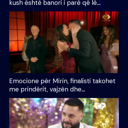
kush është banori i parë që lë
shtëpinë dhe humb mundësinë për
të fituar çmimin e madh
Emocione për Mirin, finalisti takohet
me prindërit, vajzën dhe
bashkëshorten: S’kemi ndonjë letër
divorci apo jo?