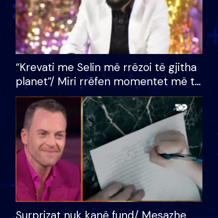
“Krevati me Selin më rrëzoi të gjitha
planet”/ Miri rrëfen momentet më të
bukura në shtëpinë e BB VIP: Do më
mungojë zilja e mëngjesit kur…
Surprizat nuk kanë fund/ Mesazhe