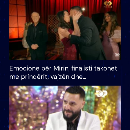
të fituar çmimin e madh
Emocione për Mirin, finalisti takohet
me prindërit, vajzën dhe
bashkëshorten: S’kemi ndonjë letër
divorci apo jo?