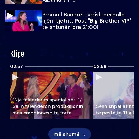
Promo l Banorët sërish përballë
njëri-tjetrit, Post "Big Brother VIP"
të shtunën ora 21:00!
Klipe
02:57
02:56
"Një falenderim special për…"/
Selin falënderon produksionin
Selin shpallet fitu
mes emocionesh të forta
të pestë të ‘Big Br
më shumë →