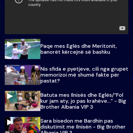
Paqe mes Eglës dhe Meritonit,
banorët kërcejnë së bashku
Nis sfida e pyetjeve, cili nga grupet
memorizoi më shumë fakte për
pastat?
Batuta mes Ilnisës dhe Eglës/“Fol
kur jam aty, jo pas krahëve…” - Big
Brother Albania VIP 3
Sara bisedon me Bardhin pas
diskutimit me Ilnisën - Big Brother
Albania VIP 3