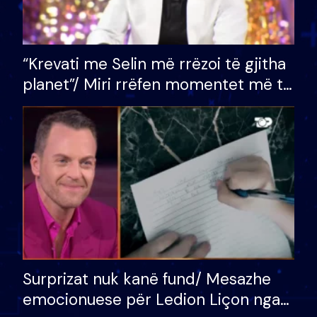
“Krevati me Selin më rrëzoi të gjitha
planet”/ Miri rrëfen momentet më të
bukura në shtëpinë e BB VIP: Do më
mungojë zilja e mëngjesit kur…
Surprizat nuk kanë fund/ Mesazhe
emocionuese për Ledion Liçon nga