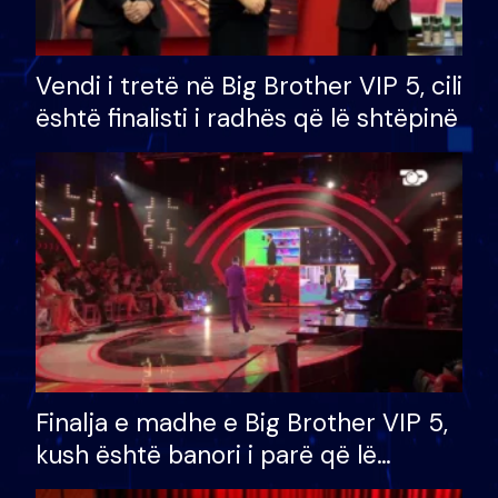
Vendi i tretë në Big Brother VIP 5, cili
është finalisti i radhës që lë shtëpinë
Finalja e madhe e Big Brother VIP 5,
kush është banori i parë që lë
shtëpinë dhe humb mundësinë për