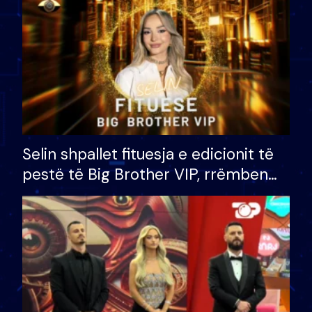
Selin shpallet fituesja e edicionit të
pestë të Big Brother VIP, rrëmben
çmimin e madh prej 100 mijë eurosh