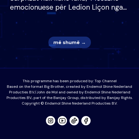
emocionuese për Ledion Liçon nga
nëna dhe fëmijët e tij, moderatori
nuk i mban dot lotët: Nuk meritoj…
më shumë →
This programme has been produced by:
Top Channel
Based on the format Big Brother, created by Endemol Shine Nederland
Producties B.V./John de Mol and owned by Endemol Shine Nederland
Producties BV., part of the Banijay Group, distributed by Banijay Rights.
Copyright © Endamol Shine Nederland Producties B.V.