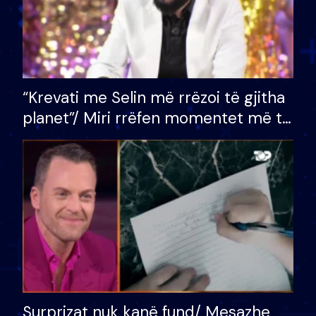
“Krevati me Selin më rrëzoi të gjitha
planet”/ Miri rrëfen momentet më të
bukura në shtëpinë e BB VIP: Do më
mungojë zilja e mëngjesit kur…
Surprizat nuk kanë fund/ Mesazhe