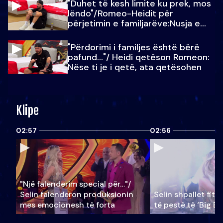
"Duhet të kesh limite ku prek, mos
lëndo"/Romeo-Heidit për
përjetimin e familjarëve:Nusja e
Julit…
"Përdorimi i familjes është bërë
pafund…"/ Heidi qetëson Romeon:
Nëse ti je i qetë, ata qetësohen
Klipe
02:57
02:56
"Një falenderim special për…"/
Selin falënderon produksionin
Selin shpallet fitu
mes emocionesh të forta
të pestë të ‘Big Br