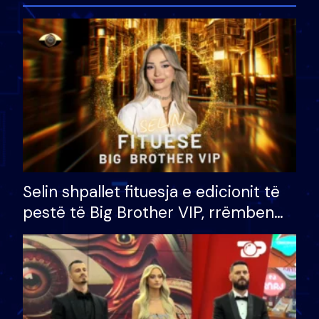
Selin shpallet fituesja e edicionit të
pestë të Big Brother VIP, rrëmben
çmimin e madh prej 100 mijë eurosh