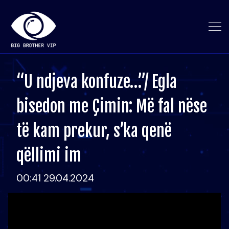
“U ndjeva konfuze…”/ Egla
bisedon me Çimin: Më fal nëse
të kam prekur, s’ka qenë
qëllimi im
00:41 29.04.2024