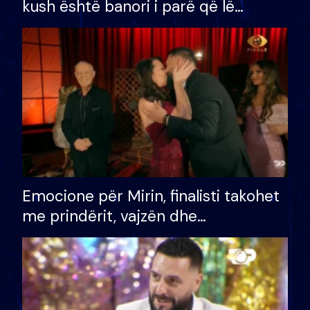
kush është banori i parë që lë
shtëpinë dhe humb mundësinë për
të fituar çmimin e madh
Emocione për Mirin, finalisti takohet
me prindërit, vajzën dhe
bashkëshorten: S’kemi ndonjë letër
divorci apo jo?