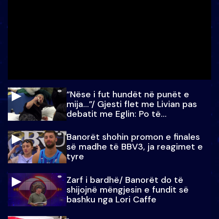
“Nëse i fut hundët në punët e
mija…”/ Gjesti flet me Livian pas
debatit me Eglin: Po të
paralajmëroj
Banorët shohin promon e finales
së madhe të BBV3, ja reagimet e
tyre
Zarf i bardhë/ Banorët do të
shijojnë mëngjesin e fundit së
bashku nga Lori Caffe