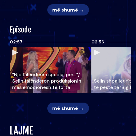
më shumë →
Episode
02:57
02:56
"Një falenderim special për…"/
Selin falënderon produksionin
Selin shpallet fitu
mes emocionesh të forta
të pestë të ‘Big Br
më shumë →
LAJME