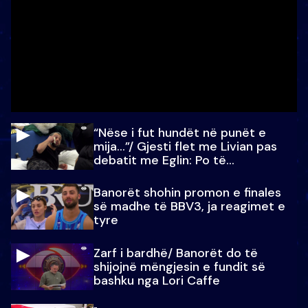
“Nëse i fut hundët në punët e
mija…”/ Gjesti flet me Livian pas
debatit me Eglin: Po të
paralajmëroj
Banorët shohin promon e finales
së madhe të BBV3, ja reagimet e
tyre
Zarf i bardhë/ Banorët do të
shijojnë mëngjesin e fundit së
bashku nga Lori Caffe