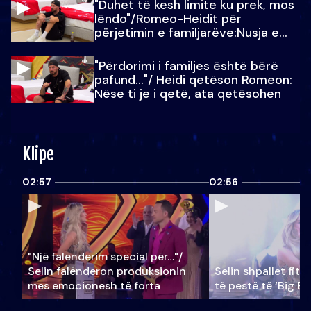
"Duhet të kesh limite ku prek, mos
lëndo"/Romeo-Heidit për
përjetimin e familjarëve:Nusja e
Julit…
"Përdorimi i familjes është bërë
pafund…"/ Heidi qetëson Romeon:
Nëse ti je i qetë, ata qetësohen
Klipe
02:57
02:56
"Një falenderim special për…"/
Selin falënderon produksionin
Selin shpallet fitu
mes emocionesh të forta
të pestë të ‘Big Br