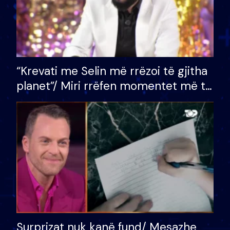
“Krevati me Selin më rrëzoi të gjitha
planet”/ Miri rrëfen momentet më të
bukura në shtëpinë e BB VIP: Do më
mungojë zilja e mëngjesit kur…
Surprizat nuk kanë fund/ Mesazhe