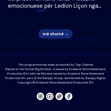
emocionuese për Ledion Liçon nga
nëna dhe fëmijët e tij, moderatori
nuk i mban dot lotët: Nuk meritoj…
më shumë →
This programme has been produced by:
Top Channel
Based on the format Big Brother, created by Endemol Shine Nederland
Producties B.V./John de Mol and owned by Endemol Shine Nederland
Producties BV., part of the Banijay Group, distributed by Banijay Rights.
Copyright © Endamol Shine Nederland Producties B.V.