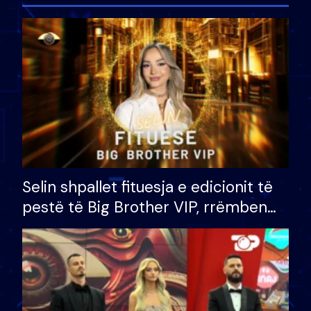
Selin shpallet fituesja e edicionit të
pestë të Big Brother VIP, rrëmben
çmimin e madh prej 100 mijë eurosh