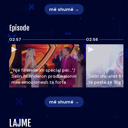
më shumë →
Episode
02:57
02:56
"Një falenderim special për…"/
Selin falënderon produksionin
Selin shpallet fitu
mes emocionesh të forta
të pestë të ‘Big Br
më shumë →
LAJME