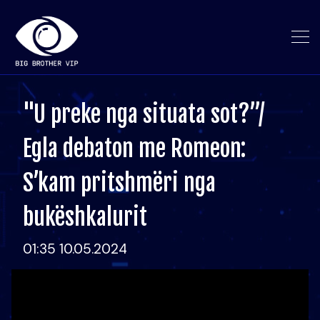
"U preke nga situata sot?”/
Egla debaton me Romeon:
S’kam pritshmëri nga
bukëshkalurit
01:35 10.05.2024