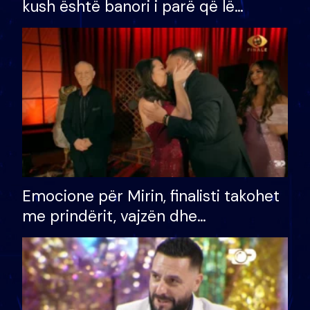
kush është banori i parë që lë
shtëpinë dhe humb mundësinë për
të fituar çmimin e madh
Emocione për Mirin, finalisti takohet
me prindërit, vajzën dhe
bashkëshorten: S’kemi ndonjë letër
divorci apo jo?