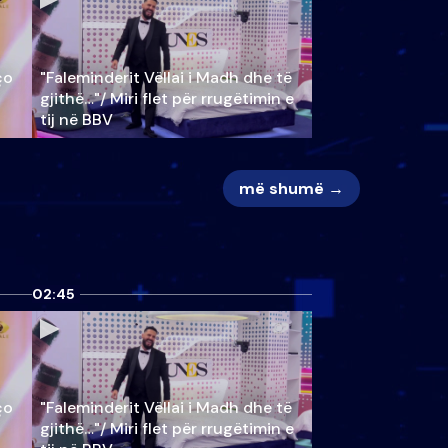
ço
"Faleminderit Vëllai i Madh dhe të
gjithë…"/ Miri flet për rrugëtimin e
tij në BBV
më shumë →
02:45
ço
"Faleminderit Vëllai i Madh dhe të
gjithë…"/ Miri flet për rrugëtimin e