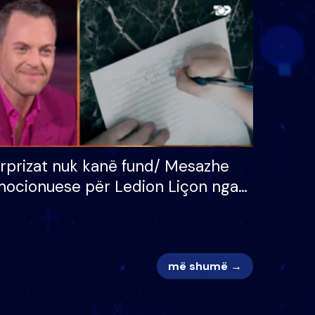
 për
S’kemi ndonjë letër divorci
adh
apo jo?
rprizat nuk kanë fund/ Mesazhe
ocionuese për Ledion Liçon nga
na dhe fëmijët e tij, moderatori
k i mban dot lotët: Nuk meritoj…
më shumë →