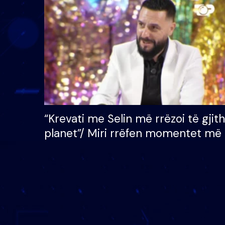
çmimin e madh prej 100
mijë eurosh
“Krevati me Selin më rrëzoi të gjit
planet”/ Miri rrëfen momentet më 
bukura në shtëpinë e BB VIP: Do 
mungojë zilja e mëngjesit kur…