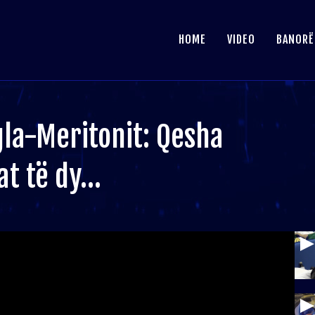
HOME
VIDEO
BANORË
gla-Meritonit: Qesha
at të dy…