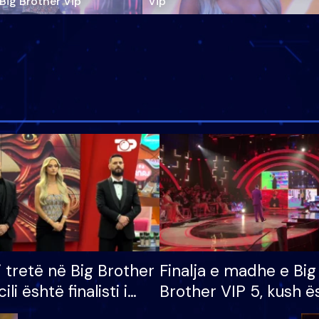
‘Big Brother Vip’
Vip"
i tretë në Big Brother
Finalja e madhe e Big
cili është finalisti i
Brother VIP 5, kush ë
 që lë shtëpinë
banori i parë që lë sh