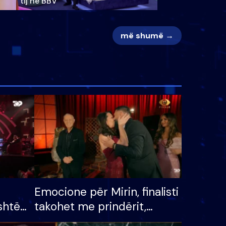
tij në BBV
më shumë →
Emocione për Mirin, finalisti
shtë
takohet me prindërit,
tëpinë
vajzën dhe bashkëshorten: