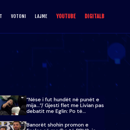
YOUTUBE
DIGITALB
T
VOTONI
LAJME
“Nëse i fut hundët në punët e
mija…”/ Gjesti flet me Livian pas
debatit me Eglin: Po të
paralajmëroj
Banorët shohin promon e