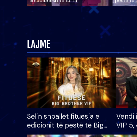
emocionesh të forta
pestë të 
LAJME
Selin shpallet fituesja e
Vendi 
edicionit të pestë të Big
VIP 5, 
Brother VIP, rrëmben
radhës