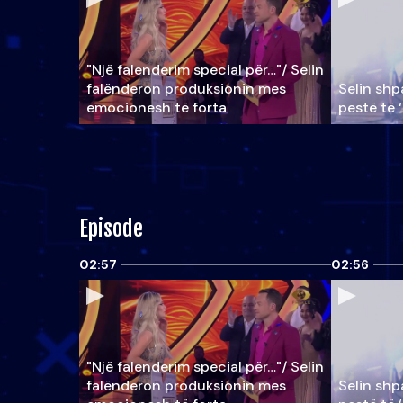
"Një falenderim special për…"/ Selin
falënderon produksionin mes
Selin shpa
emocionesh të forta
pestë të 
Episode
02:57
02:56
"Një falenderim special për…"/ Selin
falënderon produksionin mes
Selin shpa