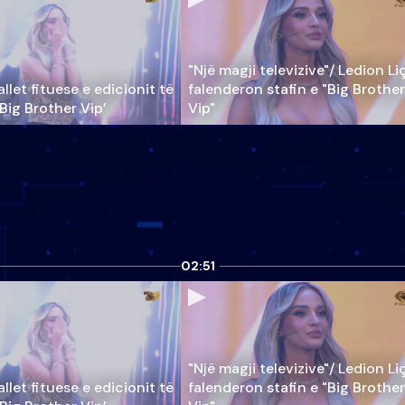
"Një magji televizive"/ Ledion Li
llet fituese e edicionit të
falenderon stafin e "Big Brother
‘Big Brother Vip’
Vip"
02:51
"Një magji televizive"/ Ledion Li
llet fituese e edicionit të
falenderon stafin e "Big Brother