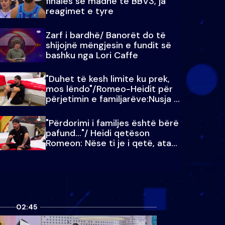
finales së madhe të BBV3, ja
reagimet e tyre
Zarf i bardhë/ Banorët do të
shijojnë mëngjesin e fundit së
bashku nga Lori Caffe
"Duhet të kesh limite ku prek,
mos lëndo"/Romeo-Heidit për
përjetimin e familjarëve:Nusja e
Julit…
"Përdorimi i familjes është bërë
pafund…"/ Heidi qetëson
Romeon: Nëse ti je i qetë, ata
qetësohen
02:45