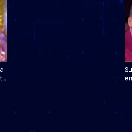
dhe humb mundësinë
të fituar çmimin e m
ha
Su
të
em
më
në
nu