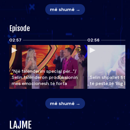
më shumë →
Episode
02:57
02:56
"Një falenderim special për…"/
Selin falënderon produksionin
Selin shpallet fitu
mes emocionesh të forta
të pestë të ‘Big Br
më shumë →
LAJME