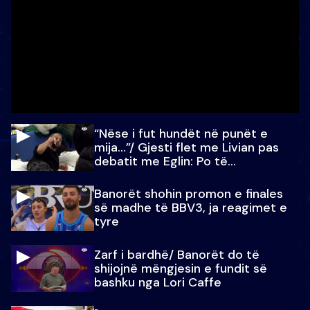
“Nëse i fut hundët në punët e
mija…”/ Gjesti flet me Livian pas
debatit me Eglin: Po të
paralajmëroj
Banorët shohin promon e finales
së madhe të BBV3, ja reagimet e
tyre
Zarf i bardhë/ Banorët do të
shijojnë mëngjesin e fundit së
bashku nga Lori Caffe