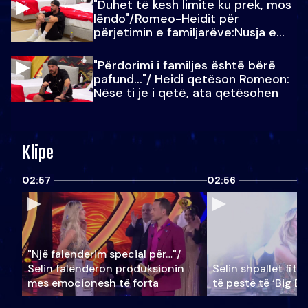
"Duhet të kesh limite ku prek, mos
lëndo"/Romeo-Heidit për
përjetimin e familjarëve:Nusja e
Julit…
"Përdorimi i familjes është bërë
pafund…"/ Heidi qetëson Romeon:
Nëse ti je i qetë, ata qetësohen
Klipe
02:57
02:56
"Një falenderim special për…"/
Selin falënderon produksionin
Selin shpallet fitu
mes emocionesh të forta
të pestë të ‘Big Br