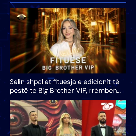
Selin shpallet fituesja e edicionit të
pestë të Big Brother VIP, rrëmben
çmimin e madh prej 100 mijë eurosh