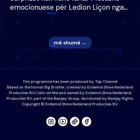
emocionuese për Ledion Liçon nga
nëna dhe fëmijët e tij, moderatori
nuk i mban dot lotët: Nuk meritoj…
më shumë →
This programme has been produced by:
Top Channel
Based on the format Big Brother, created by Endemol Shine Nederland
Producties B.V./John de Mol and owned by Endemol Shine Nederland
Producties BV., part of the Banijay Group, distributed by Banijay Rights.
Copyright © Endamol Shine Nederland Producties B.V.