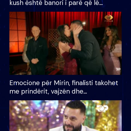
kush është banori i parë që lë
shtëpinë dhe humb mundësinë për
të fituar çmimin e madh
Emocione për Mirin, finalisti takohet
me prindërit, vajzën dhe
bashkëshorten: S’kemi ndonjë letër
divorci apo jo?