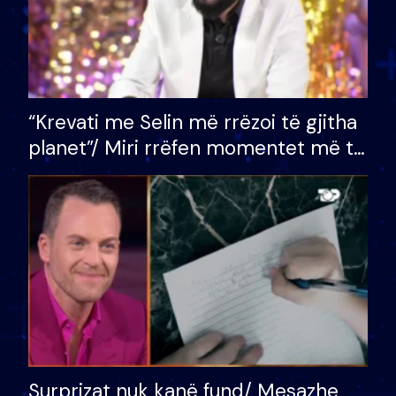
“Krevati me Selin më rrëzoi të gjitha
planet”/ Miri rrëfen momentet më të
bukura në shtëpinë e BB VIP: Do më
mungojë zilja e mëngjesit kur…
Surprizat nuk kanë fund/ Mesazhe