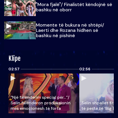
"Mora fjalë"/ Finalistët këndojnë së
bashku në oborr
Momente të bukura në shtëpi/
Laerti dhe Rozana hidhen së
bashku në pishinë
Klipe
02:57
02:56
"Një falenderim special për…"/
Selin falënderon produksionin
Selin shpallet fitu
mes emocionesh të forta
të pestë të ‘Big Br