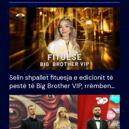
Selin shpallet fituesja e edicionit të
pestë të Big Brother VIP, rrëmben
çmimin e madh prej 100 mijë eurosh