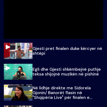
Gjesti pret finalen duke kërcyer në
shtëpi
Egli dhe Gjesti shkëmbejnë puthje
teksa shijojnë muzikën në pishinë
Në lidhje direkte me Sidorela
Gjonin/ Banorët flasin në
"Shqipëria Live" për finalen e
madhe