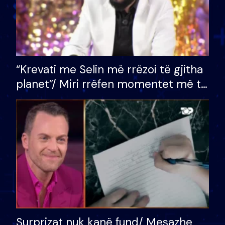
“Krevati me Selin më rrëzoi të gjitha
planet”/ Miri rrëfen momentet më të
bukura në shtëpinë e BB VIP: Do më
mungojë zilja e mëngjesit kur…
Surprizat nuk kanë fund/ Mesazhe