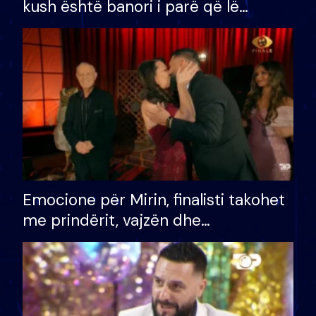
kush është banori i parë që lë
shtëpinë dhe humb mundësinë për
të fituar çmimin e madh
Emocione për Mirin, finalisti takohet
me prindërit, vajzën dhe
bashkëshorten: S’kemi ndonjë letër
divorci apo jo?