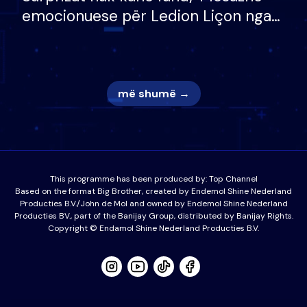
emocionuese për Ledion Liçon nga
nëna dhe fëmijët e tij, moderatori
nuk i mban dot lotët: Nuk meritoj…
më shumë →
This programme has been produced by:
Top Channel
Based on the format Big Brother, created by Endemol Shine Nederland
Producties B.V./John de Mol and owned by Endemol Shine Nederland
Producties BV., part of the Banijay Group, distributed by Banijay Rights.
Copyright © Endamol Shine Nederland Producties B.V.