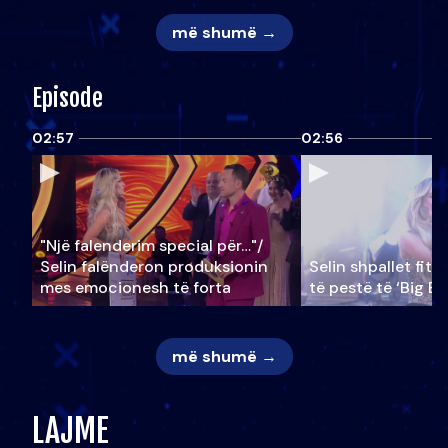
më shumë →
Episode
02:57
02:56
"Një falenderim special për…"/
Selin falënderon produksionin
Selin shpallet fitu
mes emocionesh të forta
të pestë të ‘Big Br
më shumë →
LAJME