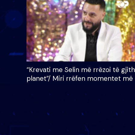
çmimin e madh prej 100
mijë eurosh
“Krevati me Selin më rrëzoi të gjit
planet”/ Miri rrëfen momentet më 
bukura në shtëpinë e BB VIP: Do 
mungojë zilja e mëngjesit kur…