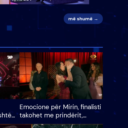
më shumë →
Emocione për Mirin, finalisti
shtë
takohet me prindërit,
tëpinë
vajzën dhe bashkëshorten: