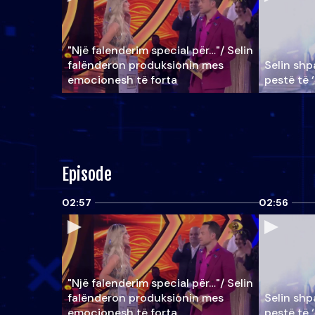
"Një falenderim special për…"/ Selin
falënderon produksionin mes
Selin shpa
emocionesh të forta
pestë të 
Episode
02:57
02:56
"Një falenderim special për…"/ Selin
falënderon produksionin mes
Selin shpa
emocionesh të forta
pestë të 