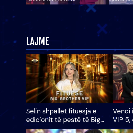
LAJME
Selin shpallet fituesja e
Vendi 
edicionit të pestë të Big
VIP 5, 
Brother VIP, rrëmben
radhës