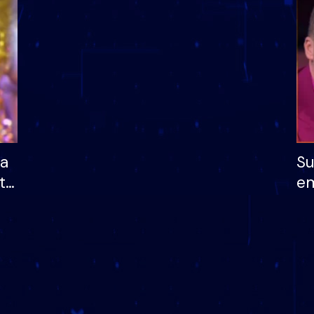
dhe humb mundësinë
të fituar çmimin e m
ha
Su
të
em
më
në
nu