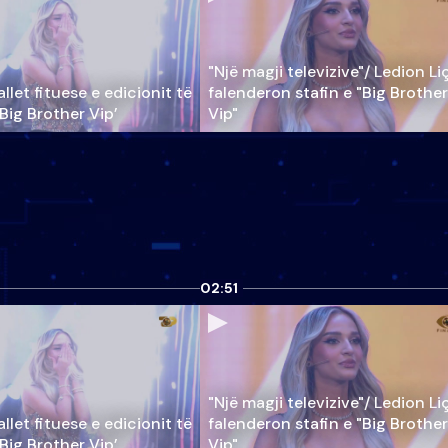
"Një magji televizive"/ Ledion Li
llet fituese e edicionit të
falenderon stafin e "Big Brother
‘Big Brother Vip’
Vip"
02:51
"Një magji televizive"/ Ledion Li
llet fituese e edicionit të
falenderon stafin e "Big Brother
‘Big Brother Vip’
Vip"