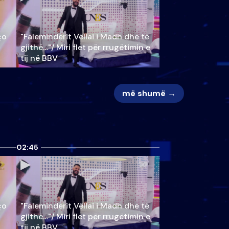
ço
"Faleminderit Vëllai i Madh dhe të
gjithë…"/ Miri flet për rrugëtimin e
tij në BBV
më shumë →
02:45
ço
"Faleminderit Vëllai i Madh dhe të
gjithë…"/ Miri flet për rrugëtimin e
tij në BBV