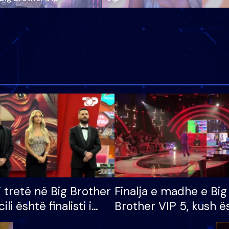
i tretë në Big Brother
Finalja e madhe e Big
cili është finalisti i
Brother VIP 5, kush ë
 që lë shtëpinë
banori i parë që lë sh