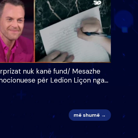
 për
S’kemi ndonjë letër divorci
adh
apo jo?
rprizat nuk kanë fund/ Mesazhe
ocionuese për Ledion Liçon nga
na dhe fëmijët e tij, moderatori
k i mban dot lotët: Nuk meritoj…
më shumë →