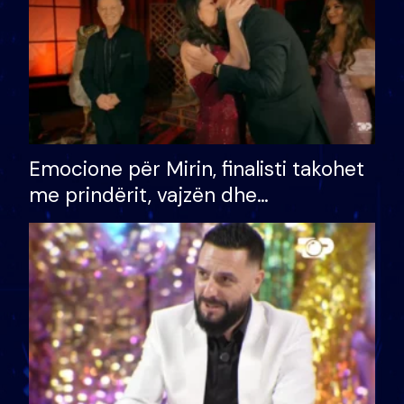
Emocione për Mirin, finalisti takohet
me prindërit, vajzën dhe
bashkëshorten: S’kemi ndonjë letër
divorci apo jo?