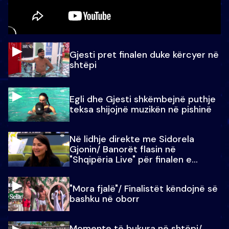
Gjesti pret finalen duke kërcyer në
shtëpi
Egli dhe Gjesti shkëmbejnë puthje
teksa shijojnë muzikën në pishinë
Në lidhje direkte me Sidorela
Gjonin/ Banorët flasin në
"Shqipëria Live" për finalen e
madhe
"Mora fjalë"/ Finalistët këndojnë së
bashku në oborr
Momente të bukura në shtëpi/