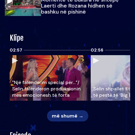
Laerti dhe Rozana hidhen së
bashku në pishinë
Klipe
02:57
02:56
"Një falenderim special për…"/
Selin falënderon produksionin
Selin shpallet fitu
mes emocionesh të forta
të pestë të ‘Big Br
më shumë →