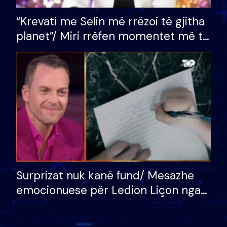
“Krevati me Selin më rrëzoi të gjitha
planet”/ Miri rrëfen momentet më të
bukura në shtëpinë e BB VIP: Do më
mungojë zilja e mëngjesit kur…
Surprizat nuk kanë fund/ Mesazhe
emocionuese për Ledion Liçon nga
nëna dhe fëmijët e tij, moderatori
nuk i mban dot lotët: Nuk meritoj…