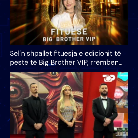
Selin shpallet fituesja e edicionit të
pestë të Big Brother VIP, rrëmben
çmimin e madh prej 100 mijë eurosh