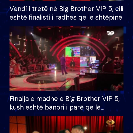
Vendi i tretë në Big Brother VIP 5, cili
është finalisti i radhës që lë shtëpinë
Finalja e madhe e Big Brother VIP 5,
kush është banori i parë që lë
shtëpinë dhe humb mundësinë për
të fituar çmimin e madh