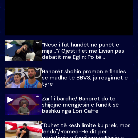
“Nëse i fut hundët në punët e
mija…”/ Gjesti flet me Livian pas
debatit me Eglin: Po të
paralajmëroj
Banorët shohin promon e finales
së madhe të BBV3, ja reagimet e
tyre
Zarf i bardhë/ Banorët do të
shijojnë mëngjesin e fundit së
bashku nga Lori Caffe
"Duhet të kesh limite ku prek, mos
lëndo"/Romeo-Heidit për
përjetimin e familjarëve:Nusja e