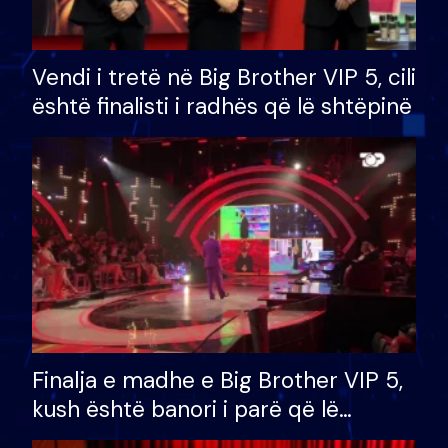
Vendi i tretë në Big Brother VIP 5, cili
është finalisti i radhës që lë shtëpinë
Finalja e madhe e Big Brother VIP 5,
kush është banori i parë që lë
shtëpinë dhe humb mundësinë për