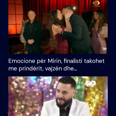
të fituar çmimin e madh
Emocione për Mirin, finalisti takohet
me prindërit, vajzën dhe
bashkëshorten: S’kemi ndonjë letër
divorci apo jo?