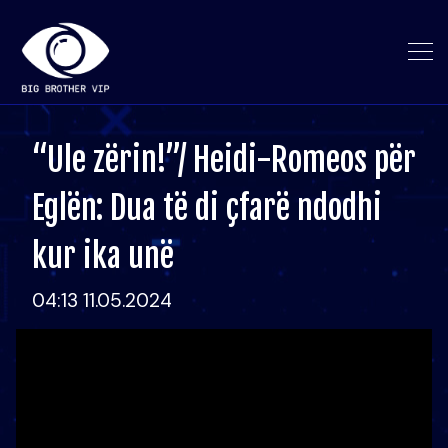
“Ule zërin!”/ Heidi-Romeos për
Eglën: Dua të di çfarë ndodhi
kur ika unë
04:13 11.05.2024