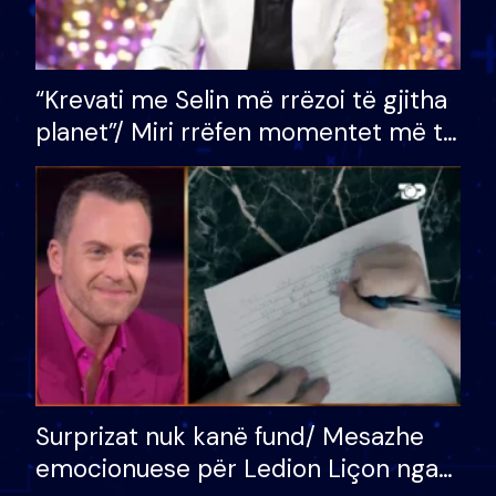
“Krevati me Selin më rrëzoi të gjitha
planet”/ Miri rrëfen momentet më të
bukura në shtëpinë e BB VIP: Do më
mungojë zilja e mëngjesit kur…
Surprizat nuk kanë fund/ Mesazhe
emocionuese për Ledion Liçon nga