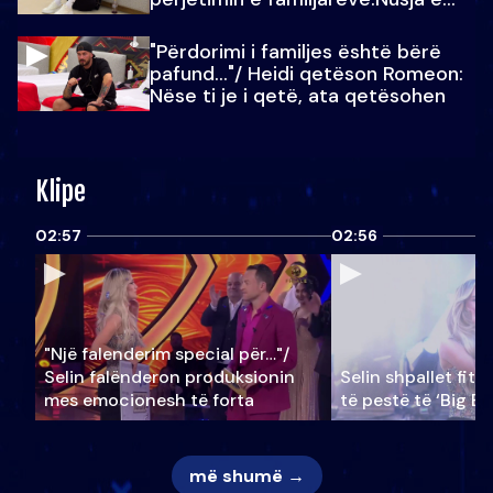
Julit…
"Përdorimi i familjes është bërë
pafund…"/ Heidi qetëson Romeon:
Nëse ti je i qetë, ata qetësohen
Klipe
02:57
02:56
"Një falenderim special për…"/
Selin falënderon produksionin
Selin shpallet fitu
mes emocionesh të forta
të pestë të ‘Big Br
më shumë →