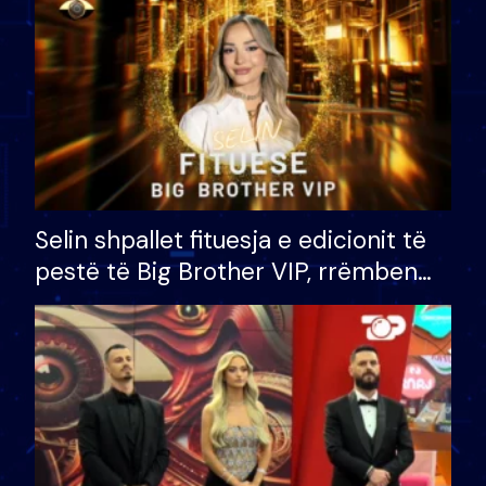
Selin shpallet fituesja e edicionit të
pestë të Big Brother VIP, rrëmben
çmimin e madh prej 100 mijë eurosh