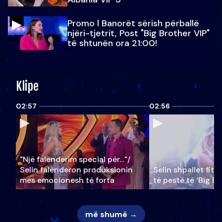
Promo l Banorët sërish përballë
njëri-tjetrit, Post "Big Brother VIP"
të shtunën ora 21:00!
Klipe
02:57
02:56
"Një falenderim special për…"/
Selin falënderon produksionin
Selin shpallet fitu
mes emocionesh të forta
të pestë të ‘Big Br
më shumë →