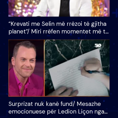
“Krevati me Selin më rrëzoi të gjitha
planet”/ Miri rrëfen momentet më të
bukura në shtëpinë e BB VIP: Do më
mungojë zilja e mëngjesit kur…
Surprizat nuk kanë fund/ Mesazhe
emocionuese për Ledion Liçon nga