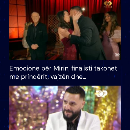
të fituar çmimin e madh
Emocione për Mirin, finalisti takohet
me prindërit, vajzën dhe
bashkëshorten: S’kemi ndonjë letër
divorci apo jo?