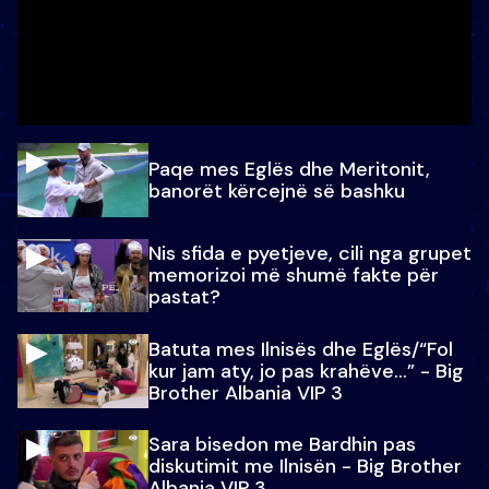
Paqe mes Eglës dhe Meritonit,
banorët kërcejnë së bashku
Nis sfida e pyetjeve, cili nga grupet
memorizoi më shumë fakte për
pastat?
Batuta mes Ilnisës dhe Eglës/“Fol
kur jam aty, jo pas krahëve…” - Big
Brother Albania VIP 3
Sara bisedon me Bardhin pas
diskutimit me Ilnisën - Big Brother
Albania VIP 3