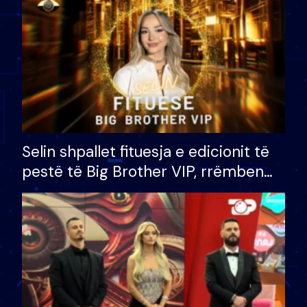
Selin shpallet fituesja e edicionit të
pestë të Big Brother VIP, rrëmben
çmimin e madh prej 100 mijë eurosh