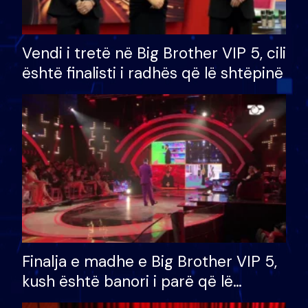
Vendi i tretë në Big Brother VIP 5, cili
është finalisti i radhës që lë shtëpinë
Finalja e madhe e Big Brother VIP 5,
kush është banori i parë që lë
shtëpinë dhe humb mundësinë për