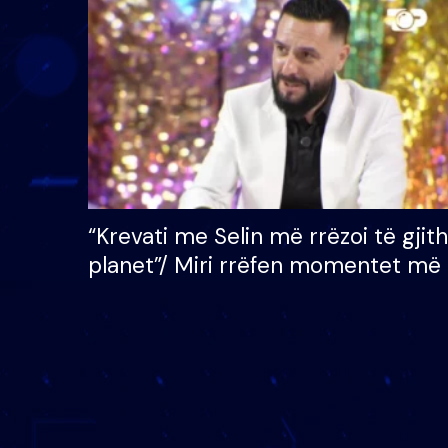
çmimin e madh prej 100
mijë eurosh
“Krevati me Selin më rrëzoi të gjit
planet”/ Miri rrëfen momentet më 
bukura në shtëpinë e BB VIP: Do 
mungojë zilja e mëngjesit kur…