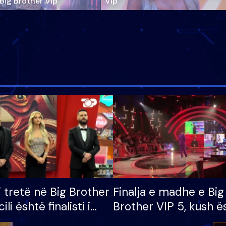
‘Big Brother Vip’
Vip"
i tretë në Big Brother
Finalja e madhe e Big
cili është finalisti i
Brother VIP 5, kush ë
 që lë shtëpinë
banori i parë që lë sh