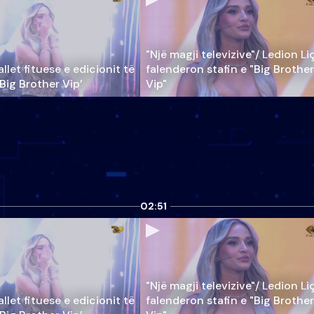
"Një magji televizive"/ Ledion Li
llet fituese e edicionit të
falenderon stafin e "Big Brother
‘Big Brother Vip’
Vip"
02:51
"Një magji televizive"/ Ledion Li
llet fituese e edicionit të
falenderon stafin e "Big Brother