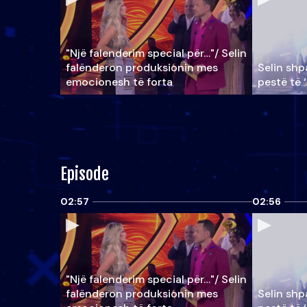
"Një falenderim special për…"/ Selin
falënderon produksionin mes
Selin shpa
emocionesh të forta
pestë të 
Episode
02:57
02:56
"Një falenderim special për…"/ Selin
falënderon produksionin mes
Selin shpa