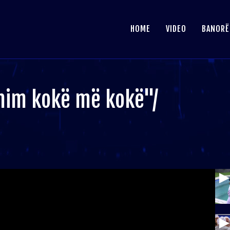
HOME
VIDEO
BANORË
nim kokë më kokë"/