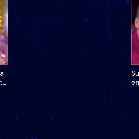
dhe humb mundësinë
të fituar çmimin e m
ha
Su
të
em
më
në
nu