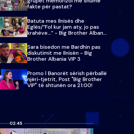
grupet memorizoi më shumë
fakte për pastat?
Batuta mes Ilnisës dhe
Eglës/“Fol kur jam aty, jo pas
krahëve…” - Big Brother Albania
VIP 3
Sara bisedon me Bardhin pas
diskutimit me Ilnisën - Big
Brother Albania VIP 3
Promo l Banorët sërish përballë
njëri-tjetrit, Post "Big Brother
VIP" të shtunën ora 21:00!
02:45