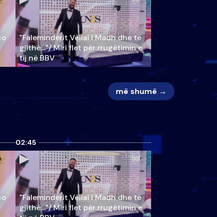
ço
"Faleminderit Vëllai i Madh dhe të
gjithë…"/ Miri flet për rrugëtimin e
tij në BBV
më shumë →
02:45
ço
"Faleminderit Vëllai i Madh dhe të
gjithë…"/ Miri flet për rrugëtimin e