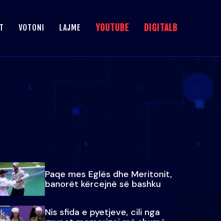
YOUTUBE
DIGITALB
T
VOTONI
LAJME
Paqe mes Eglës dhe Meritonit,
banorët kërcejnë së bashku
Nis sfida e pyetjeve, cili nga