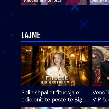
emocionesh të forta
pestë të 
LAJME
Selin shpallet fituesja e
Vendi 
edicionit të pestë të Big
VIP 5, 
Brother VIP, rrëmben
radhës