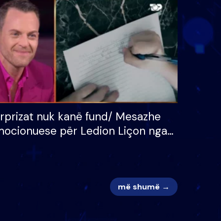
 për
S’kemi ndonjë letër divorci
adh
apo jo?
rprizat nuk kanë fund/ Mesazhe
ocionuese për Ledion Liçon nga
na dhe fëmijët e tij, moderatori
k i mban dot lotët: Nuk meritoj…
më shumë →