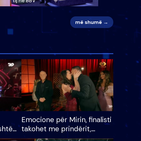
tij në BBV
më shumë →
Emocione për Mirin, finalisti
shtë
takohet me prindërit,
tëpinë
vajzën dhe bashkëshorten: