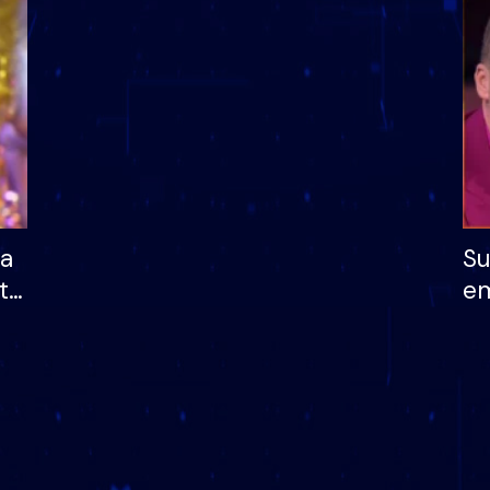
dhe humb mundësinë
të fituar çmimin e m
ha
Su
të
em
më
në
nu