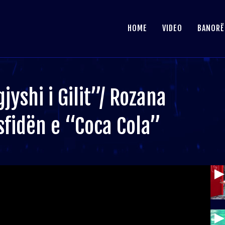
HOME
VIDEO
BANORË
yshi i Gilit”/ Rozana
 sfidën e “Coca Cola”