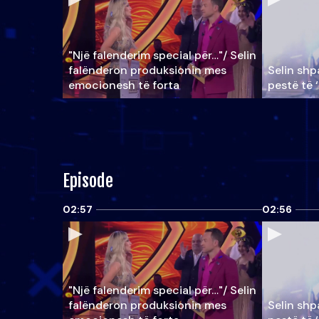
"Një falenderim special për…"/ Selin
falënderon produksionin mes
Selin shpa
emocionesh të forta
pestë të 
Episode
02:57
02:56
"Një falenderim special për…"/ Selin
falënderon produksionin mes
Selin shpa