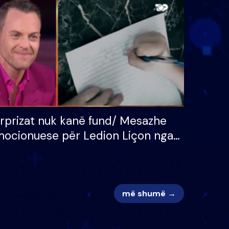
 për
S’kemi ndonjë letër divorci
adh
apo jo?
rprizat nuk kanë fund/ Mesazhe
ocionuese për Ledion Liçon nga
na dhe fëmijët e tij, moderatori
k i mban dot lotët: Nuk meritoj…
më shumë →