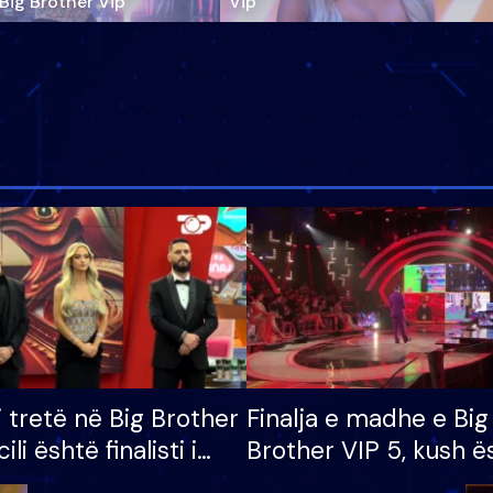
‘Big Brother Vip’
Vip"
i tretë në Big Brother
Finalja e madhe e Big
cili është finalisti i
Brother VIP 5, kush ë
 që lë shtëpinë
banori i parë që lë sh