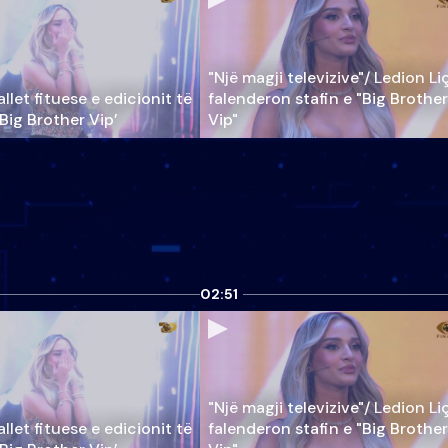
"Një magji televizive"/ Ledion Li
llet fituese e edicionit të
falenderon stafin e "Big Brother
‘Big Brother Vip’
Vip"
02:51
"Një magji televizive"/ Ledion Li
llet fituese e edicionit të
falenderon stafin e "Big Brother