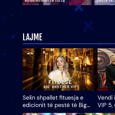
emocionesh të forta
pestë të 
LAJME
Selin shpallet fituesja e
Vendi 
edicionit të pestë të Big
VIP 5, 
Brother VIP, rrëmben
radhës