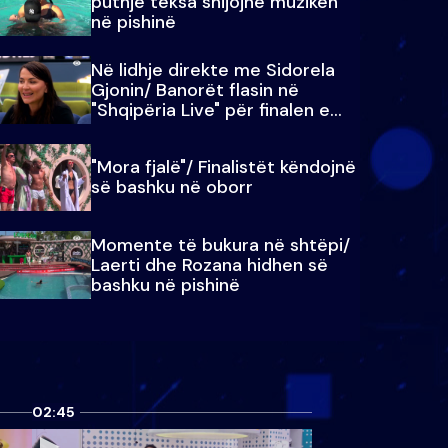
puthje teksa shijojnë muzikën
në pishinë
Në lidhje direkte me Sidorela
Gjonin/ Banorët flasin në
"Shqipëria Live" për finalen e
madhe
"Mora fjalë"/ Finalistët këndojnë
së bashku në oborr
Momente të bukura në shtëpi/
Laerti dhe Rozana hidhen së
bashku në pishinë
02:45