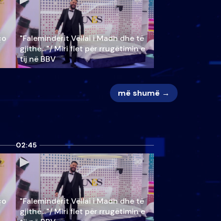
ço
"Faleminderit Vëllai i Madh dhe të
gjithë…"/ Miri flet për rrugëtimin e
tij në BBV
më shumë →
02:45
ço
"Faleminderit Vëllai i Madh dhe të
gjithë…"/ Miri flet për rrugëtimin e