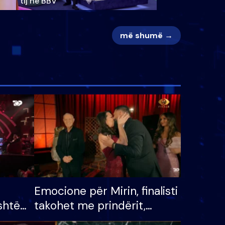
tij në BBV
më shumë →
Emocione për Mirin, finalisti
shtë
takohet me prindërit,
tëpinë
vajzën dhe bashkëshorten: