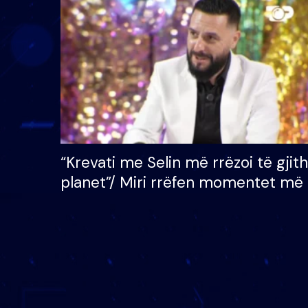
çmimin e madh prej 100
mijë eurosh
“Krevati me Selin më rrëzoi të gjit
planet”/ Miri rrëfen momentet më 
bukura në shtëpinë e BB VIP: Do 
mungojë zilja e mëngjesit kur…