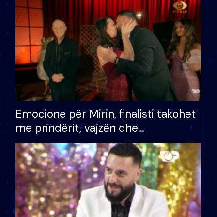
të fituar çmimin e madh
Emocione për Mirin, finalisti takohet
me prindërit, vajzën dhe
bashkëshorten: S’kemi ndonjë letër
divorci apo jo?