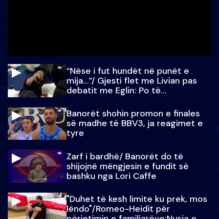
“Nëse i fut hundët në punët e
mija…”/ Gjesti flet me Livian pas
debatit me Eglin: Po të
paralajmëroj
Banorët shohin promon e finales
së madhe të BBV3, ja reagimet e
tyre
Zarf i bardhë/ Banorët do të
shijojnë mëngjesin e fundit së
bashku nga Lori Caffe
"Duhet të kesh limite ku prek, mos
lëndo"/Romeo-Heidit për
përjetimin e familjarëve:Nusja e