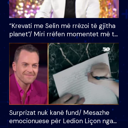
“Krevati me Selin më rrëzoi të gjitha
planet”/ Miri rrëfen momentet më të
bukura në shtëpinë e BB VIP: Do më
mungojë zilja e mëngjesit kur…
Surprizat nuk kanë fund/ Mesazhe
emocionuese për Ledion Liçon nga