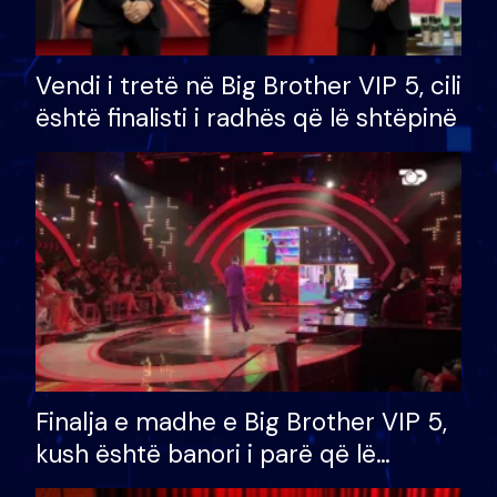
Vendi i tretë në Big Brother VIP 5, cili
është finalisti i radhës që lë shtëpinë
Finalja e madhe e Big Brother VIP 5,
kush është banori i parë që lë
shtëpinë dhe humb mundësinë për