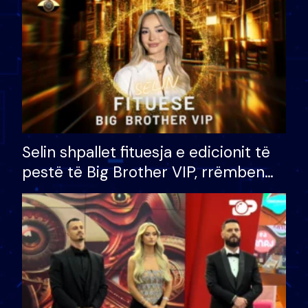
Selin shpallet fituesja e edicionit të
pestë të Big Brother VIP, rrëmben
çmimin e madh prej 100 mijë eurosh