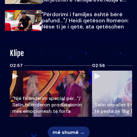
Julit…
"Përdorimi i familjes është bërë
pafund…"/ Heidi qetëson Romeon:
Nëse ti je i qetë, ata qetësohen
Klipe
02:57
02:56
"Një falenderim special për…"/
Selin falënderon produksionin
Selin shpallet fitu
mes emocionesh të forta
të pestë të ‘Big Br
më shumë →