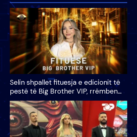
Selin shpallet fituesja e edicionit të
pestë të Big Brother VIP, rrëmben
çmimin e madh prej 100 mijë eurosh