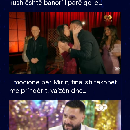
kush është banori i parë që lë
shtëpinë dhe humb mundësinë për
të fituar çmimin e madh
Emocione për Mirin, finalisti takohet
me prindërit, vajzën dhe
bashkëshorten: S’kemi ndonjë letër
divorci apo jo?