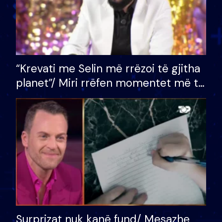
“Krevati me Selin më rrëzoi të gjitha
planet”/ Miri rrëfen momentet më të
bukura në shtëpinë e BB VIP: Do më
mungojë zilja e mëngjesit kur…
Surprizat nuk kanë fund/ Mesazhe