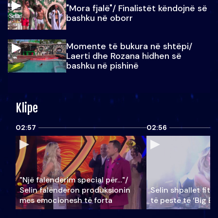
"Mora fjalë"/ Finalistët këndojnë së
bashku në oborr
Momente të bukura në shtëpi/
Laerti dhe Rozana hidhen së
bashku në pishinë
Klipe
02:57
02:56
"Një falenderim special për…"/
Selin falënderon produksionin
Selin shpallet fitu
mes emocionesh të forta
të pestë të ‘Big Br