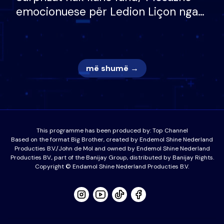
emocionuese për Ledion Liçon nga
nëna dhe fëmijët e tij, moderatori
nuk i mban dot lotët: Nuk meritoj…
më shumë →
This programme has been produced by:
Top Channel
Based on the format Big Brother, created by Endemol Shine Nederland
Producties B.V./John de Mol and owned by Endemol Shine Nederland
Producties BV., part of the Banijay Group, distributed by Banijay Rights.
Copyright © Endamol Shine Nederland Producties B.V.