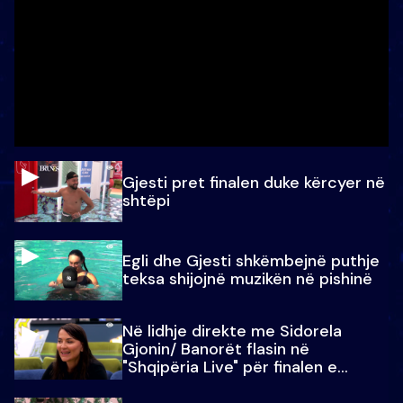
Gjesti pret finalen duke kërcyer në
shtëpi
Egli dhe Gjesti shkëmbejnë puthje
teksa shijojnë muzikën në pishinë
Në lidhje direkte me Sidorela
Gjonin/ Banorët flasin në
"Shqipëria Live" për finalen e
madhe