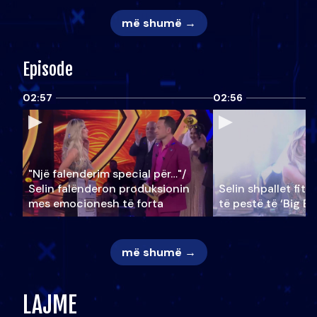
më shumë →
Episode
02:57
02:56
"Një falenderim special për…"/
Selin falënderon produksionin
Selin shpallet fitu
mes emocionesh të forta
të pestë të ‘Big Br
më shumë →
LAJME