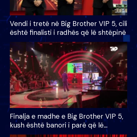
Vendi i tretë në Big Brother VIP 5, cili
është finalisti i radhës që lë shtëpinë
Finalja e madhe e Big Brother VIP 5,
kush është banori i parë që lë
shtëpinë dhe humb mundësinë për