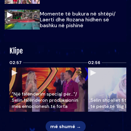
Momente të bukura në shtëpi/
Laerti dhe Rozana hidhen së
bashku në pishinë
Klipe
02:57
02:56
"Një falenderim special për…"/
Selin falënderon produksionin
Selin shpallet fitu
mes emocionesh të forta
të pestë të ‘Big Br
më shumë →