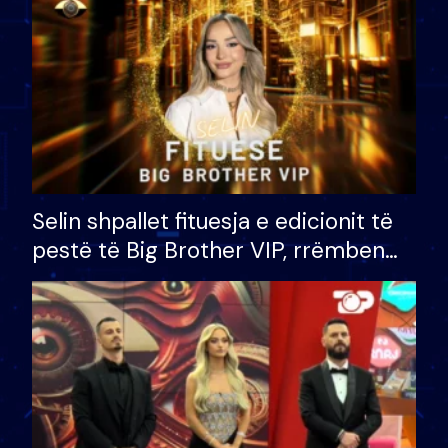
Selin shpallet fituesja e edicionit të
pestë të Big Brother VIP, rrëmben
çmimin e madh prej 100 mijë eurosh