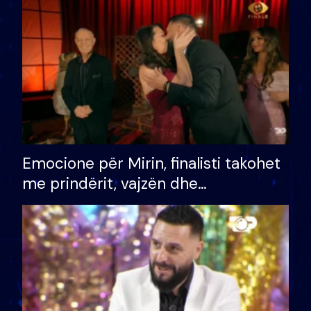
të fituar çmimin e madh
Emocione për Mirin, finalisti takohet
me prindërit, vajzën dhe
bashkëshorten: S’kemi ndonjë letër
divorci apo jo?