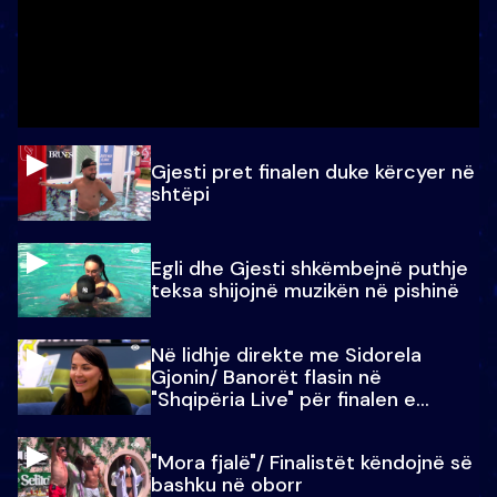
Gjesti pret finalen duke kërcyer në
shtëpi
Egli dhe Gjesti shkëmbejnë puthje
teksa shijojnë muzikën në pishinë
Në lidhje direkte me Sidorela
Gjonin/ Banorët flasin në
"Shqipëria Live" për finalen e
madhe
"Mora fjalë"/ Finalistët këndojnë së
bashku në oborr