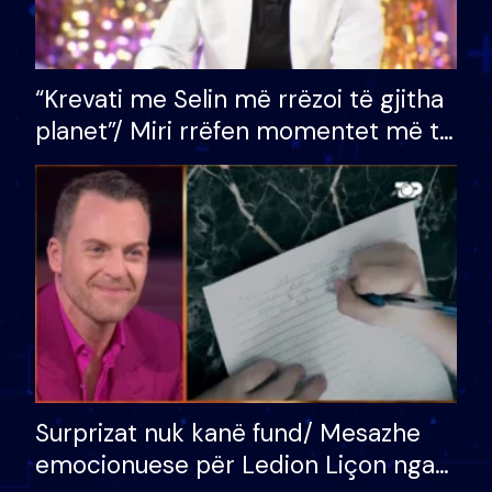
“Krevati me Selin më rrëzoi të gjitha
planet”/ Miri rrëfen momentet më të
bukura në shtëpinë e BB VIP: Do më
mungojë zilja e mëngjesit kur…
Surprizat nuk kanë fund/ Mesazhe
emocionuese për Ledion Liçon nga