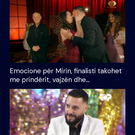
të fituar çmimin e madh
Emocione për Mirin, finalisti takohet
me prindërit, vajzën dhe
bashkëshorten: S’kemi ndonjë letër
divorci apo jo?