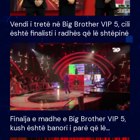
Vendi i tretë në Big Brother VIP 5, cili
është finalisti i radhës që lë shtëpinë
Finalja e madhe e Big Brother VIP 5,
kush është banori i parë që lë
shtëpinë dhe humb mundësinë për