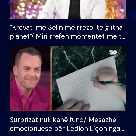
“Krevati me Selin më rrëzoi të gjitha
planet”/ Miri rrëfen momentet më të
bukura në shtëpinë e BB VIP: Do më
mungojë zilja e mëngjesit kur…
Surprizat nuk kanë fund/ Mesazhe
emocionuese për Ledion Liçon nga