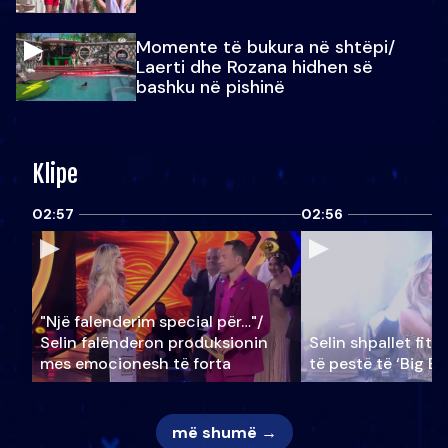
Momente të bukura në shtëpi/
Laerti dhe Rozana hidhen së
bashku në pishinë
Klipe
02:57
02:56
"Një falenderim special për…"/
Selin falënderon produksionin
Selin shpallet fitu
mes emocionesh të forta
të pestë të ‘Big Br
më shumë →