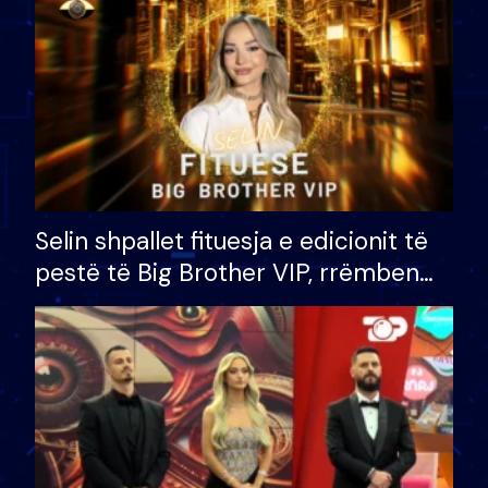
Selin shpallet fituesja e edicionit të
pestë të Big Brother VIP, rrëmben
çmimin e madh prej 100 mijë eurosh