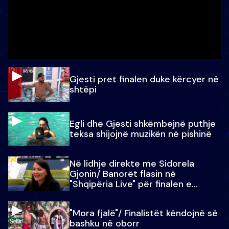
Gjesti pret finalen duke kërcyer në
shtëpi
Egli dhe Gjesti shkëmbejnë puthje
teksa shijojnë muzikën në pishinë
Në lidhje direkte me Sidorela
Gjonin/ Banorët flasin në
"Shqipëria Live" për finalen e
madhe
"Mora fjalë"/ Finalistët këndojnë së
bashku në oborr