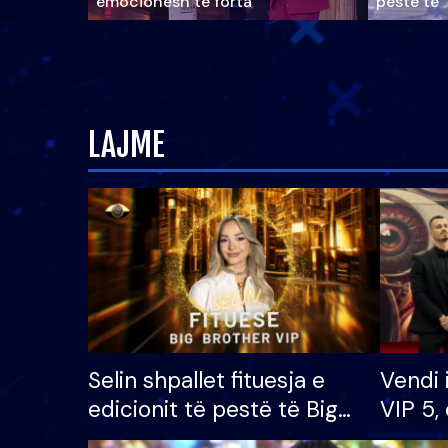
emocionesh të forta
pestë të 
LAJME
Selin shpallet fituesja e
Vendi 
edicionit të pestë të Big
VIP 5, 
Brother VIP, rrëmben
radhës