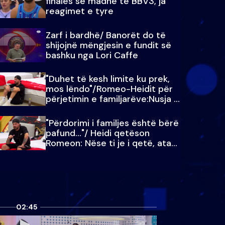
finales së madhe të BBV3, ja
reagimet e tyre
Zarf i bardhë/ Banorët do të
shijojnë mëngjesin e fundit së
bashku nga Lori Caffe
"Duhet të kesh limite ku prek,
mos lëndo"/Romeo-Heidit për
përjetimin e familjarëve:Nusja e
Julit…
"Përdorimi i familjes është bërë
pafund…"/ Heidi qetëson
Romeon: Nëse ti je i qetë, ata
qetësohen
02:45