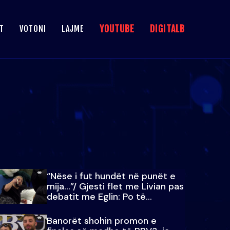
YOUTUBE
DIGITALB
T
VOTONI
LAJME
“Nëse i fut hundët në punët e
mija…”/ Gjesti flet me Livian pas
debatit me Eglin: Po të
paralajmëroj
Banorët shohin promon e