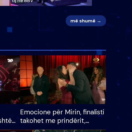
tij në BBV
më shumë →
Emocione për Mirin, finalisti
shtë
takohet me prindërit,
tëpinë
vajzën dhe bashkëshorten: