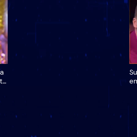
dhe humb mundësinë
të fituar çmimin e m
ha
Su
të
em
më
në
nu