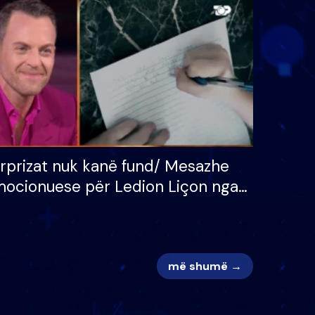
 për
S’kemi ndonjë letër divorci
adh
apo jo?
rprizat nuk kanë fund/ Mesazhe
ocionuese për Ledion Liçon nga
na dhe fëmijët e tij, moderatori
k i mban dot lotët: Nuk meritoj…
më shumë →