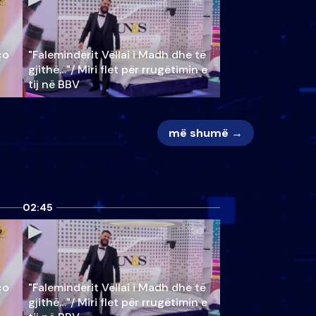
ço
"Faleminderit Vëllai i Madh dhe të
gjithë…"/ Miri flet për rrugëtimin e
tij në BBV
më shumë →
02:45
ço
"Faleminderit Vëllai i Madh dhe të
gjithë…"/ Miri flet për rrugëtimin e