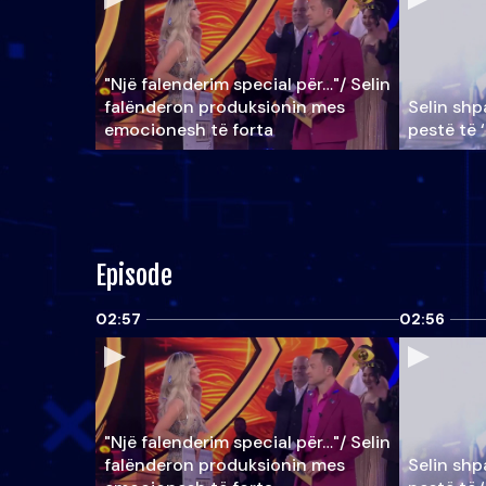
"Një falenderim special për…"/ Selin
falënderon produksionin mes
Selin shpa
emocionesh të forta
pestë të 
Episode
02:57
02:56
"Një falenderim special për…"/ Selin
falënderon produksionin mes
Selin shpa