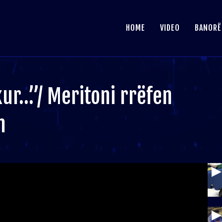
HOME
VIDEO
BANORË
kur…”/ Meritoni rrëfen
n