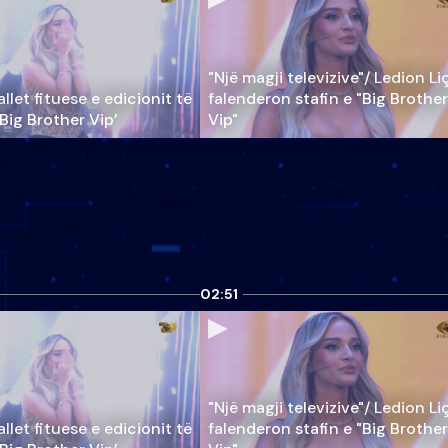
"Një magji televizive"/ Ledion Li
llet fituese e edicionit të
falenderon stafin e "Big Brother
‘Big Brother Vip’
Vip"
02:51
"Një magji televizive"/ Ledion Li
llet fituese e edicionit të
falenderon stafin e "Big Brother