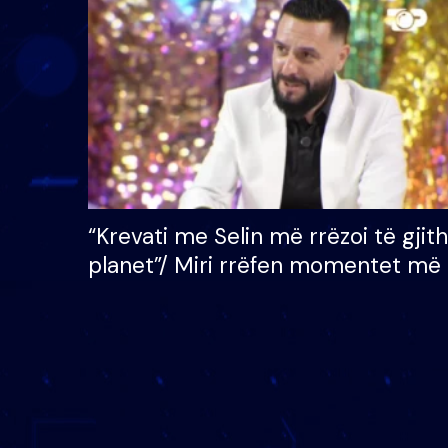
çmimin e madh prej 100
mijë eurosh
“Krevati me Selin më rrëzoi të gjit
planet”/ Miri rrëfen momentet më 
bukura në shtëpinë e BB VIP: Do 
mungojë zilja e mëngjesit kur…