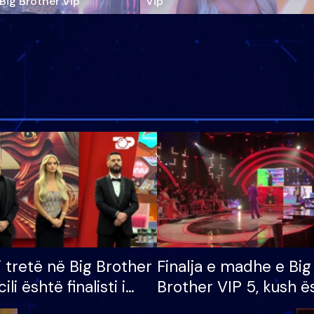
‘Big Brother Vip’
Vip"
i tretë në Big Brother
Finalja e madhe e Big
cili është finalisti i
Brother VIP 5, kush ë
 që lë shtëpinë
banori i parë që lë sh