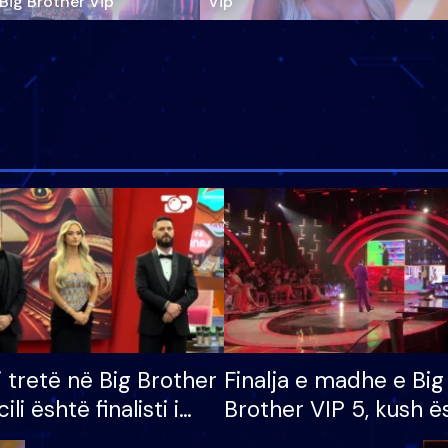
‘Big Brother Vip’
Vip"
i tretë në Big Brother
Finalja e madhe e Big
cili është finalisti i
Brother VIP 5, kush ë
 që lë shtëpinë
banori i parë që lë sh