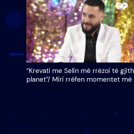
çmimin e madh prej 100
mijë eurosh
“Krevati me Selin më rrëzoi të gjit
planet”/ Miri rrëfen momentet më 
bukura në shtëpinë e BB VIP: Do 
mungojë zilja e mëngjesit kur…