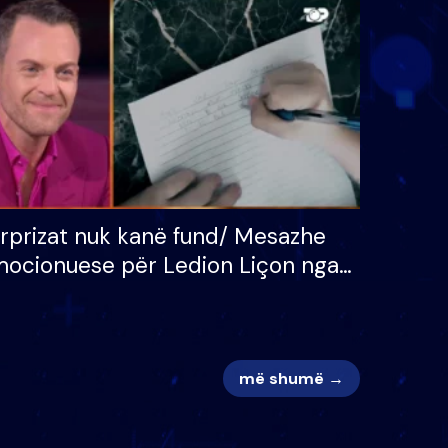
 për
S’kemi ndonjë letër divorci
adh
apo jo?
rprizat nuk kanë fund/ Mesazhe
ocionuese për Ledion Liçon nga
na dhe fëmijët e tij, moderatori
k i mban dot lotët: Nuk meritoj…
më shumë →