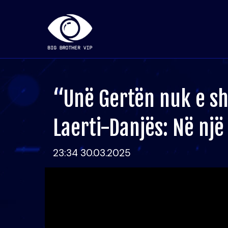
“Unë Gertën nuk e s
Laerti-Danjës: Në një
23:34 30.03.2025