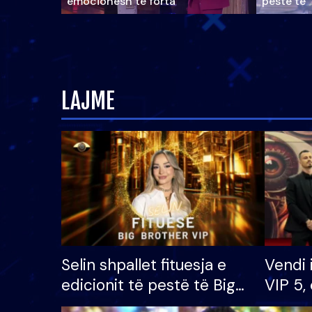
emocionesh të forta
pestë të 
LAJME
Selin shpallet fituesja e
Vendi 
edicionit të pestë të Big
VIP 5, 
Brother VIP, rrëmben
radhës