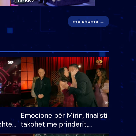
tij në BBV
më shumë →
Emocione për Mirin, finalisti
shtë
takohet me prindërit,
tëpinë
vajzën dhe bashkëshorten: