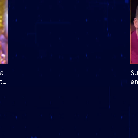
dhe humb mundësinë
të fituar çmimin e m
ha
Su
të
em
më
në
nu