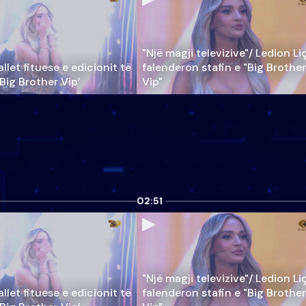
"Një magji televizive"/ Ledion Li
llet fituese e edicionit të
falenderon stafin e "Big Brother
‘Big Brother Vip’
Vip"
02:51
"Një magji televizive"/ Ledion Li
llet fituese e edicionit të
falenderon stafin e "Big Brother