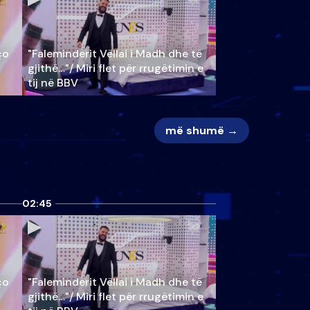
ço
"Faleminderit Vëllai i Madh dhe të
gjithë…"/ Miri flet për rrugëtimin e
tij në BBV
më shumë →
02:45
ço
"Faleminderit Vëllai i Madh dhe të
gjithë…"/ Miri flet për rrugëtimin e