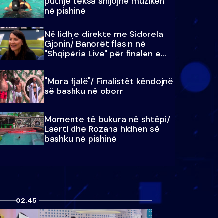
puthje teksa shijojnë muzikën
në pishinë
Në lidhje direkte me Sidorela
Gjonin/ Banorët flasin në
"Shqipëria Live" për finalen e
madhe
"Mora fjalë"/ Finalistët këndojnë
së bashku në oborr
Momente të bukura në shtëpi/
Laerti dhe Rozana hidhen së
bashku në pishinë
02:45