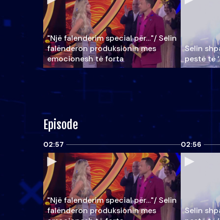
"Një falenderim special për…"/ Selin
falënderon produksionin mes
Selin shpa
emocionesh të forta
pestë të 
Episode
02:57
02:56
"Një falenderim special për…"/ Selin
falënderon produksionin mes
Selin shpa