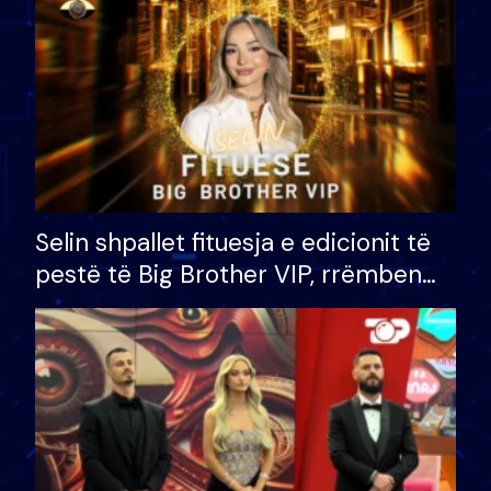
Selin shpallet fituesja e edicionit të
pestë të Big Brother VIP, rrëmben
çmimin e madh prej 100 mijë eurosh