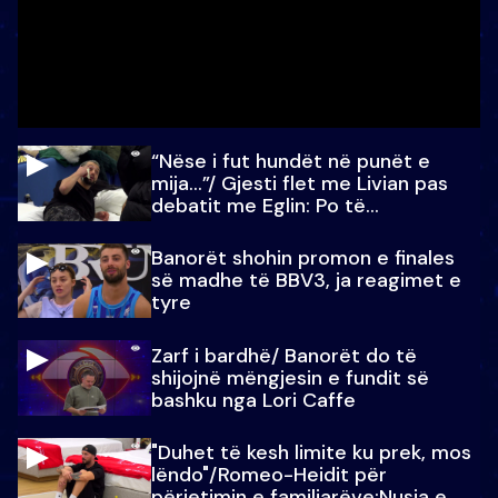
“Nëse i fut hundët në punët e
mija…”/ Gjesti flet me Livian pas
debatit me Eglin: Po të
paralajmëroj
Banorët shohin promon e finales
së madhe të BBV3, ja reagimet e
tyre
Zarf i bardhë/ Banorët do të
shijojnë mëngjesin e fundit së
bashku nga Lori Caffe
"Duhet të kesh limite ku prek, mos
lëndo"/Romeo-Heidit për
përjetimin e familjarëve:Nusja e