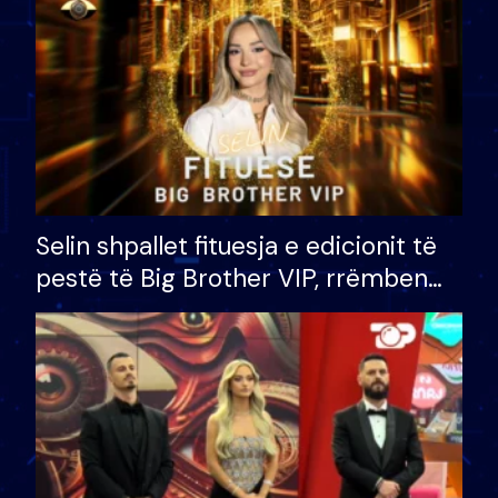
Selin shpallet fituesja e edicionit të
pestë të Big Brother VIP, rrëmben
çmimin e madh prej 100 mijë eurosh