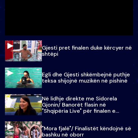
Gjesti pret finalen duke kërcyer në
shtëpi
Egli dhe Gjesti shkëmbejnë puthje
teksa shijojnë muzikën në pishinë
Në lidhje direkte me Sidorela
Gjonin/ Banorët flasin në
"Shqipëria Live" për finalen e
madhe
"Mora fjalë"/ Finalistët këndojnë së
bashku në oborr