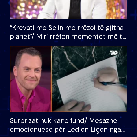
“Krevati me Selin më rrëzoi të gjitha
planet”/ Miri rrëfen momentet më të
bukura në shtëpinë e BB VIP: Do më
mungojë zilja e mëngjesit kur…
Surprizat nuk kanë fund/ Mesazhe
emocionuese për Ledion Liçon nga