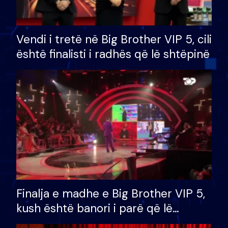
Vendi i tretë në Big Brother VIP 5, cili
është finalisti i radhës që lë shtëpinë
Finalja e madhe e Big Brother VIP 5,
kush është banori i parë që lë
shtëpinë dhe humb mundësinë për