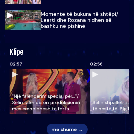
Momente të bukura në shtëpi/
Laerti dhe Rozana hidhen së
bashku në pishinë
Klipe
02:57
02:56
"Një falenderim special për…"/
Selin falënderon produksionin
Selin shpallet fitu
mes emocionesh të forta
të pestë të ‘Big Br
më shumë →