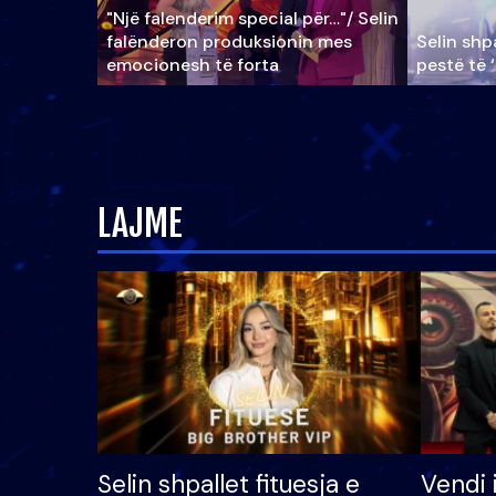
"Një falenderim special për…"/ Selin
falënderon produksionin mes
Selin shpa
emocionesh të forta
pestë të 
LAJME
Selin shpallet fituesja e
Vendi 