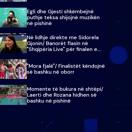
Egli dhe Gjesti shkëmbejnë
puthje teksa shijojnë muzikën
në pishinë
Në lidhje direkte me Sidorela
Gjonin/ Banorët flasin në
"Shqipëria Live" për finalen e
madhe
"Mora fjalë"/ Finalistët këndojnë
së bashku në oborr
Momente të bukura në shtëpi/
Laerti dhe Rozana hidhen së
bashku në pishinë