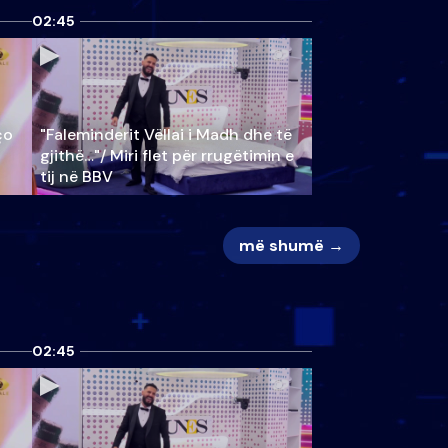
02:45
ço
"Faleminderit Vëllai i Madh dhe të
gjithë…"/ Miri flet për rrugëtimin e
tij në BBV
më shumë →
02:45