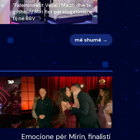
ço
"Faleminderit Vëllai i Madh dhe të
gjithë…"/ Miri flet për rrugëtimin e
tij në BBV
më shumë →
Emocione për Mirin, finalisti