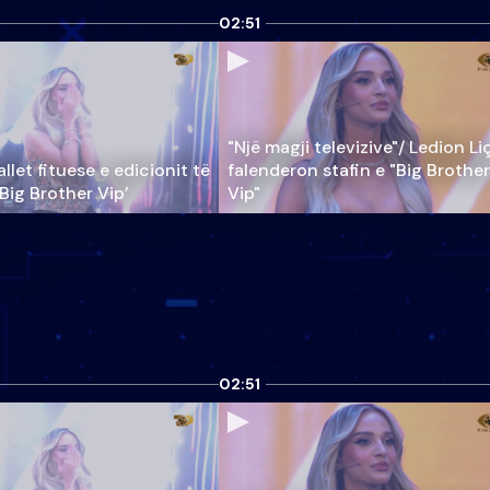
02:51
"Një magji televizive"/ Ledion Li
llet fituese e edicionit të
falenderon stafin e "Big Brother
‘Big Brother Vip’
Vip"
02:51