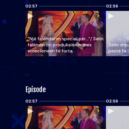
02:57
02:56
"Një falenderim special për…"/ Selin
falënderon produksionin mes
Selin shpa
emocionesh të forta
pestë të 
Episode
02:57
02:56