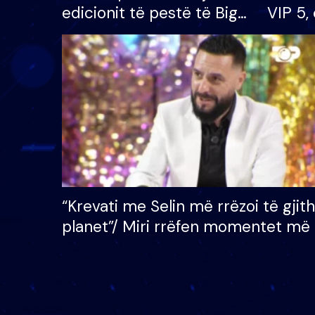
edicionit të pestë të Big
VIP 5, 
Brother VIP, rrëmben
radhës
çmimin e madh prej 100
mijë eurosh
“Krevati me Selin më rrëzoi të gjit
planet”/ Miri rrëfen momentet më 
bukura në shtëpinë e BB VIP: Do 
mungojë zilja e mëngjesit kur…