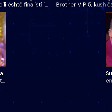
cili është finalisti i
Brother VIP 5, kush ë
 që lë shtëpinë
banori i parë që lë sh
dhe humb mundësinë
të fituar çmimin e m
ha
Su
të
em
më
në
nu