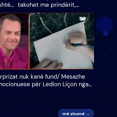
shtë
takohet me prindërit,
tëpinë
vajzën dhe bashkëshorten:
 për
S’kemi ndonjë letër divorci
adh
apo jo?
rprizat nuk kanë fund/ Mesazhe
ocionuese për Ledion Liçon nga
na dhe fëmijët e tij, moderatori
k i mban dot lotët: Nuk meritoj…
më shumë →