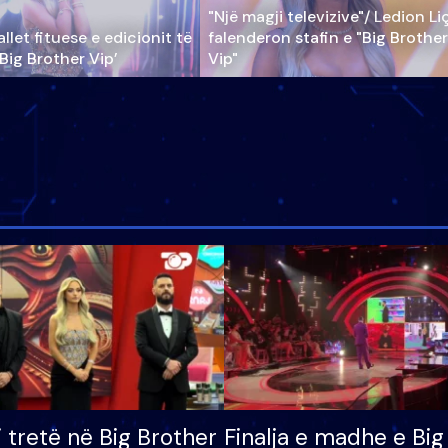
"Një magji televizive"/ Ledion Li
llet fituese e edicionit të
falenderon stafin e "Big Brother
‘Big Brother Vip’
Vip"
i tretë në Big Brother
Finalja e madhe e Big