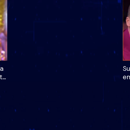
dhe humb mundësinë
të fituar çmimin e m
ha
Su
të
em
më
në
nu