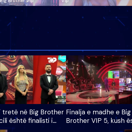
‘Big Brother Vip’
Vip"
i tretë në Big Brother
Finalja e madhe e Big
cili është finalisti i
Brother VIP 5, kush ë
 që lë shtëpinë
banori i parë që lë sh