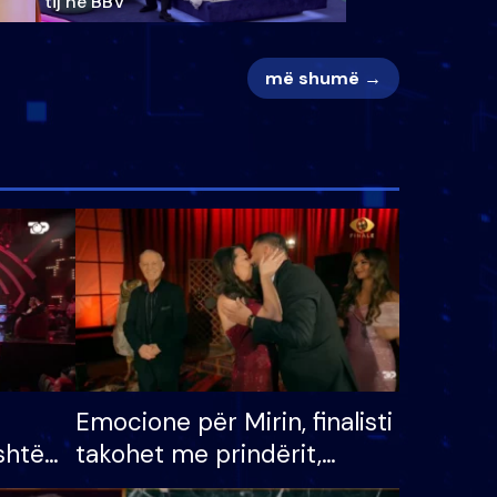
tij në BBV
më shumë →
Emocione për Mirin, finalisti
shtë
takohet me prindërit,
tëpinë
vajzën dhe bashkëshorten: