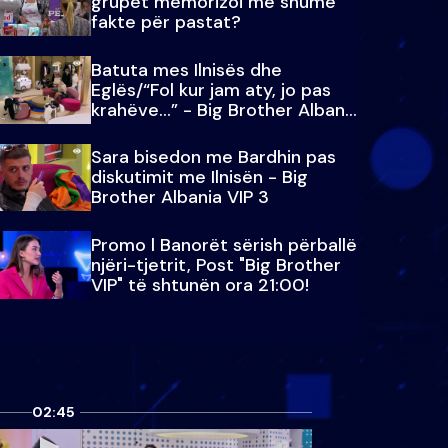
grupet memorizoi më shumë
fakte për pastat?
Batuta mes Ilnisës dhe
Eglës/“Fol kur jam aty, jo pas
krahëve…” - Big Brother Albania
VIP 3
Sara bisedon me Bardhin pas
diskutimit me Ilnisën - Big
Brother Albania VIP 3
Promo l Banorët sërish përballë
njëri-tjetrit, Post "Big Brother
VIP" të shtunën ora 21:00!
02:45