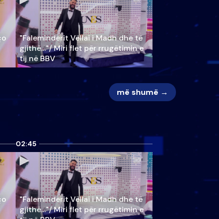
ço
"Faleminderit Vëllai i Madh dhe të
gjithë…"/ Miri flet për rrugëtimin e
tij në BBV
më shumë →
02:45
ço
"Faleminderit Vëllai i Madh dhe të
gjithë…"/ Miri flet për rrugëtimin e