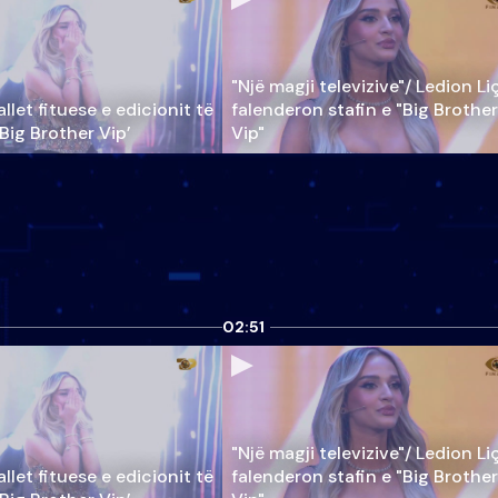
"Një magji televizive"/ Ledion Li
llet fituese e edicionit të
falenderon stafin e "Big Brother
‘Big Brother Vip’
Vip"
02:51
"Një magji televizive"/ Ledion Li
llet fituese e edicionit të
falenderon stafin e "Big Brother