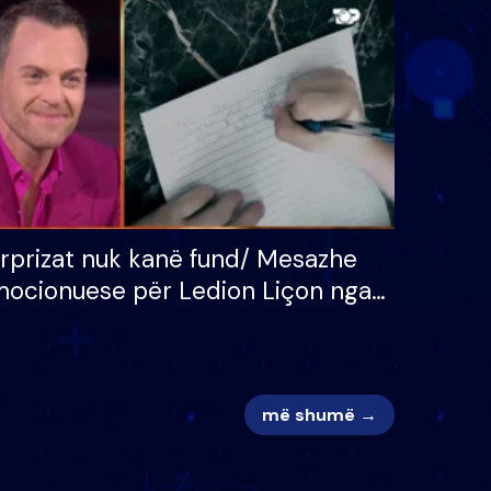
 për
S’kemi ndonjë letër divorci
adh
apo jo?
rprizat nuk kanë fund/ Mesazhe
ocionuese për Ledion Liçon nga
na dhe fëmijët e tij, moderatori
k i mban dot lotët: Nuk meritoj…
më shumë →