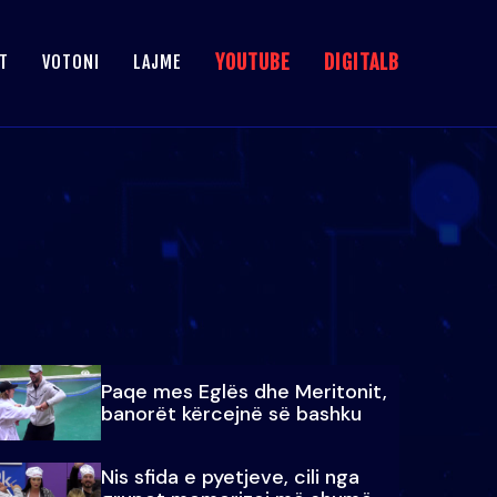
YOUTUBE
DIGITALB
T
VOTONI
LAJME
Paqe mes Eglës dhe Meritonit,
banorët kërcejnë së bashku
Nis sfida e pyetjeve, cili nga