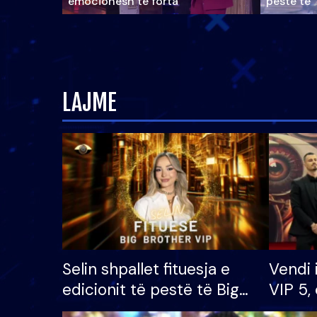
emocionesh të forta
pestë të 
LAJME
Selin shpallet fituesja e
Vendi 
edicionit të pestë të Big
VIP 5, 
Brother VIP, rrëmben
radhës