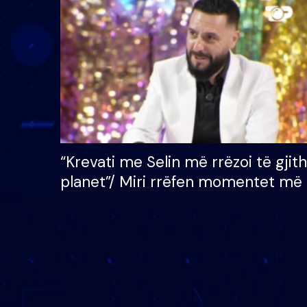
çmimin e madh prej 100
mijë eurosh
“Krevati me Selin më rrëzoi të gjit
planet”/ Miri rrëfen momentet më 
bukura në shtëpinë e BB VIP: Do 
mungojë zilja e mëngjesit kur…