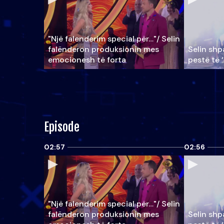
"Një falenderim special për…"/ Selin
falënderon produksionin mes
Selin shpa
emocionesh të forta
pestë të 
Episode
02:57
02:56
"Një falenderim special për…"/ Selin
falënderon produksionin mes
Selin shpa