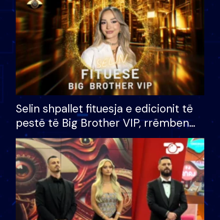
Selin shpallet fituesja e edicionit të
pestë të Big Brother VIP, rrëmben
çmimin e madh prej 100 mijë eurosh