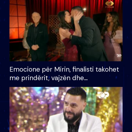
të fituar çmimin e madh
Emocione për Mirin, finalisti takohet
me prindërit, vajzën dhe
bashkëshorten: S’kemi ndonjë letër
divorci apo jo?