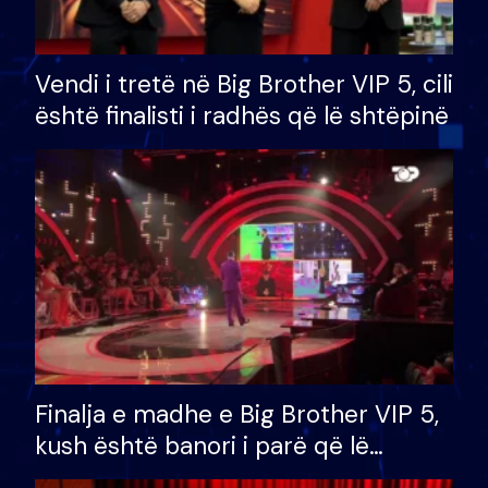
Vendi i tretë në Big Brother VIP 5, cili
është finalisti i radhës që lë shtëpinë
Finalja e madhe e Big Brother VIP 5,
kush është banori i parë që lë
shtëpinë dhe humb mundësinë për