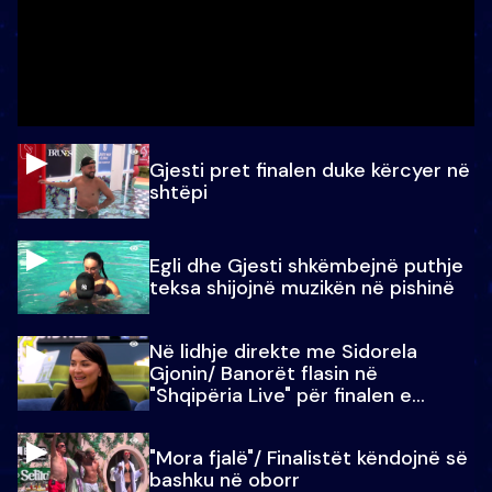
Gjesti pret finalen duke kërcyer në
shtëpi
Egli dhe Gjesti shkëmbejnë puthje
teksa shijojnë muzikën në pishinë
Në lidhje direkte me Sidorela
Gjonin/ Banorët flasin në
"Shqipëria Live" për finalen e
madhe
"Mora fjalë"/ Finalistët këndojnë së
bashku në oborr