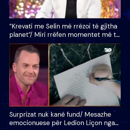
“Krevati me Selin më rrëzoi të gjitha
planet”/ Miri rrëfen momentet më të
bukura në shtëpinë e BB VIP: Do më
mungojë zilja e mëngjesit kur…
Surprizat nuk kanë fund/ Mesazhe
emocionuese për Ledion Liçon nga