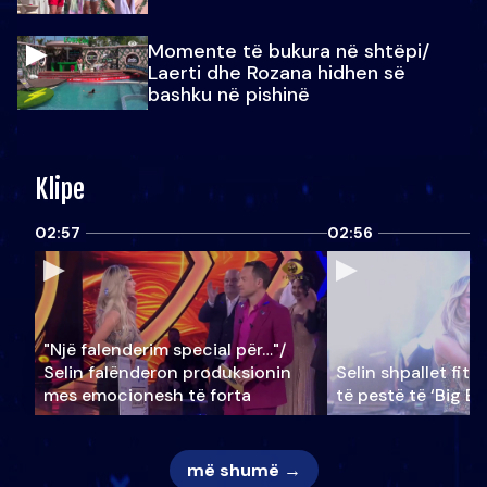
Momente të bukura në shtëpi/
Laerti dhe Rozana hidhen së
bashku në pishinë
Klipe
02:57
02:56
"Një falenderim special për…"/
Selin falënderon produksionin
Selin shpallet fitu
mes emocionesh të forta
të pestë të ‘Big Br
më shumë →