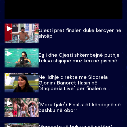
Gjesti pret finalen duke kërcyer në
shtëpi
Egli dhe Gjesti shkëmbejnë puthje
teksa shijojnë muzikën në pishinë
Në lidhje direkte me Sidorela
Gjonin/ Banorët flasin në
"Shqipëria Live" për finalen e
madhe
"Mora fjalë"/ Finalistët këndojnë së
bashku në oborr
Momente të bukura në shtëpi/