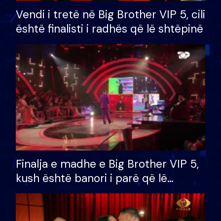
Vendi i tretë në Big Brother VIP 5, cili
është finalisti i radhës që lë shtëpinë
Finalja e madhe e Big Brother VIP 5,
kush është banori i parë që lë
shtëpinë dhe humb mundësinë për
të fituar çmimin e madh