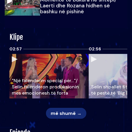
Laerti dhe Rozana hidhen së
bashku në pishinë
Klipe
02:57
02:56
"Një falenderim special për…"/
Selin falënderon produksionin
Selin shpallet fitu
mes emocionesh të forta
të pestë të ‘Big Br
më shumë →