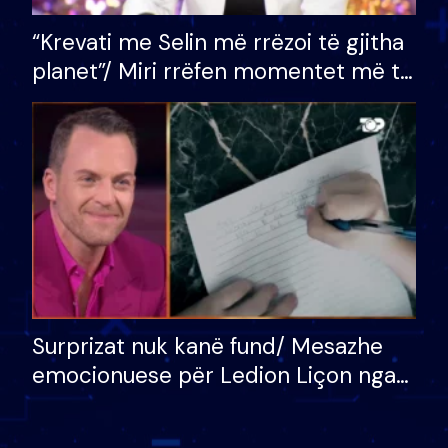
“Krevati me Selin më rrëzoi të gjitha
planet”/ Miri rrëfen momentet më të
bukura në shtëpinë e BB VIP: Do më
mungojë zilja e mëngjesit kur…
Surprizat nuk kanë fund/ Mesazhe
emocionuese për Ledion Liçon nga
nëna dhe fëmijët e tij, moderatori
nuk i mban dot lotët: Nuk meritoj…