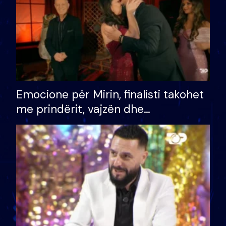
Emocione për Mirin, finalisti takohet
me prindërit, vajzën dhe
bashkëshorten: S’kemi ndonjë letër
divorci apo jo?