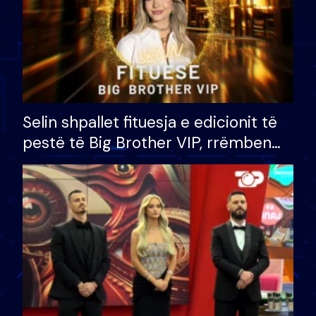
Selin shpallet fituesja e edicionit të
pestë të Big Brother VIP, rrëmben
çmimin e madh prej 100 mijë eurosh