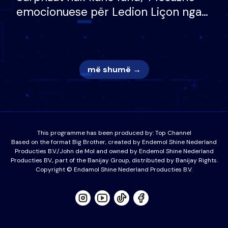
emocionuese për Ledion Liçon nga
nëna dhe fëmijët e tij, moderatori
nuk i mban dot lotët: Nuk meritoj…
më shumë →
This programme has been produced by:
Top Channel
Based on the format Big Brother, created by Endemol Shine Nederland
Producties B.V./John de Mol and owned by Endemol Shine Nederland
Producties BV., part of the Banijay Group, distributed by Banijay Rights.
Copyright © Endamol Shine Nederland Producties B.V.