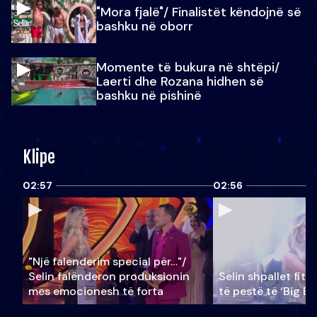
"Mora fjalë"/ Finalistët këndojnë së
bashku në oborr
Momente të bukura në shtëpi/
Laerti dhe Rozana hidhen së
bashku në pishinë
Klipe
02:57
02:56
"Një falenderim special për…"/
Selin falënderon produksionin
Selin shpallet fitu
mes emocionesh të forta
të pestë të ‘Big Br