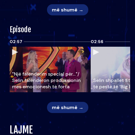
më shumë →
Episode
02:57
02:56
"Një falenderim special për…"/
Selin falënderon produksionin
Selin shpallet fitu
mes emocionesh të forta
të pestë të ‘Big Br
më shumë →
LAJME