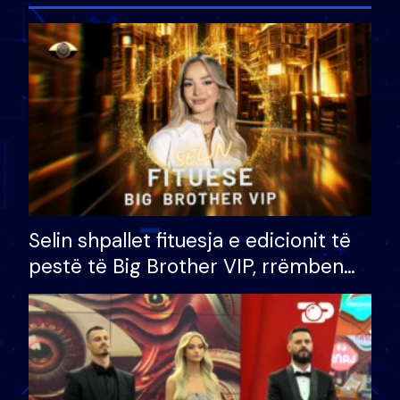
Selin shpallet fituesja e edicionit të
pestë të Big Brother VIP, rrëmben
çmimin e madh prej 100 mijë eurosh