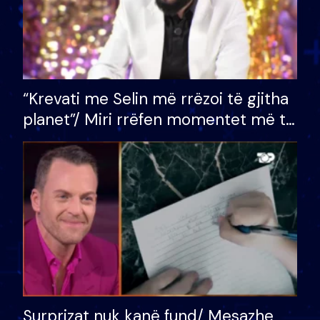
“Krevati me Selin më rrëzoi të gjitha
planet”/ Miri rrëfen momentet më të
bukura në shtëpinë e BB VIP: Do më
mungojë zilja e mëngjesit kur…
Surprizat nuk kanë fund/ Mesazhe