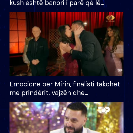
kush është banori i parë që lë
shtëpinë dhe humb mundësinë për
të fituar çmimin e madh
Emocione për Mirin, finalisti takohet
me prindërit, vajzën dhe
bashkëshorten: S’kemi ndonjë letër
divorci apo jo?