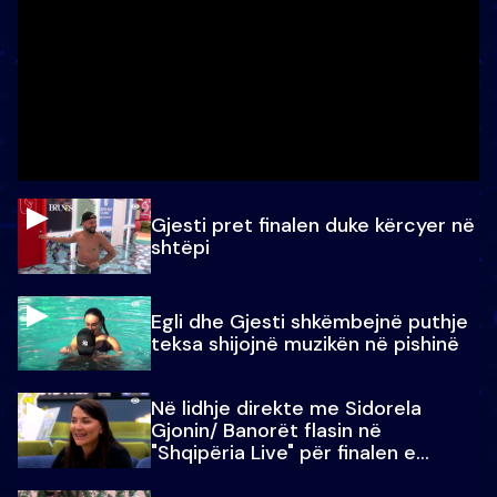
Gjesti pret finalen duke kërcyer në
shtëpi
Egli dhe Gjesti shkëmbejnë puthje
teksa shijojnë muzikën në pishinë
Në lidhje direkte me Sidorela
Gjonin/ Banorët flasin në
"Shqipëria Live" për finalen e
madhe