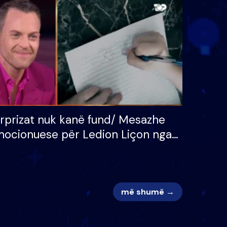
 për
S’kemi ndonjë letër divorci
adh
apo jo?
rprizat nuk kanë fund/ Mesazhe
ocionuese për Ledion Liçon nga
na dhe fëmijët e tij, moderatori
k i mban dot lotët: Nuk meritoj…
më shumë →