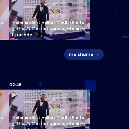
ço
"Faleminderit Vëllai i Madh dhe të
gjithë…"/ Miri flet për rrugëtimin e
tij në BBV
më shumë →
02:45
ço
"Faleminderit Vëllai i Madh dhe të
gjithë…"/ Miri flet për rrugëtimin e