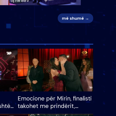
tij në BBV
më shumë →
Emocione për Mirin, finalisti
shtë
takohet me prindërit,
tëpinë
vajzën dhe bashkëshorten: