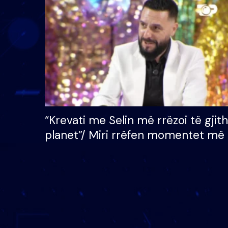
çmimin e madh prej 100
mijë eurosh
“Krevati me Selin më rrëzoi të gjit
planet”/ Miri rrëfen momentet më 
bukura në shtëpinë e BB VIP: Do 
mungojë zilja e mëngjesit kur…