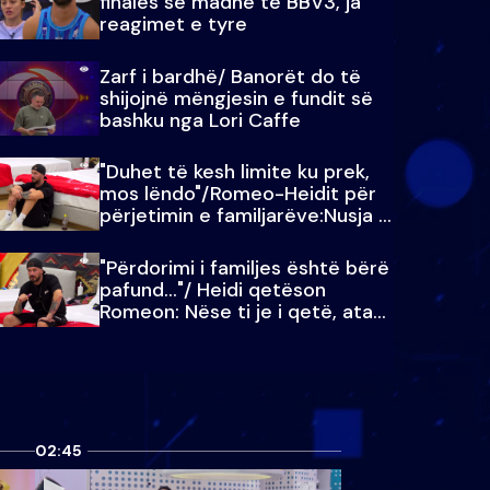
finales së madhe të BBV3, ja
reagimet e tyre
Zarf i bardhë/ Banorët do të
shijojnë mëngjesin e fundit së
bashku nga Lori Caffe
"Duhet të kesh limite ku prek,
mos lëndo"/Romeo-Heidit për
përjetimin e familjarëve:Nusja e
Julit…
"Përdorimi i familjes është bërë
pafund…"/ Heidi qetëson
Romeon: Nëse ti je i qetë, ata
qetësohen
02:45