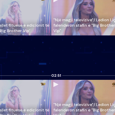
"Një magji televizive"/ Ledion Li
llet fituese e edicionit të
falenderon stafin e "Big Brother
‘Big Brother Vip’
Vip"
02:51
"Një magji televizive"/ Ledion Li
llet fituese e edicionit të
falenderon stafin e "Big Brother