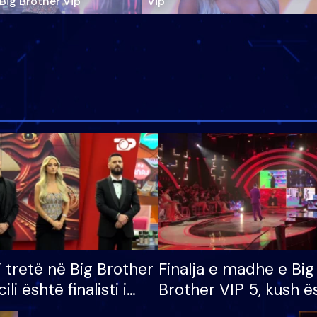
‘Big Brother Vip’
Vip"
i tretë në Big Brother
Finalja e madhe e Big
cili është finalisti i
Brother VIP 5, kush ë
 që lë shtëpinë
banori i parë që lë sh