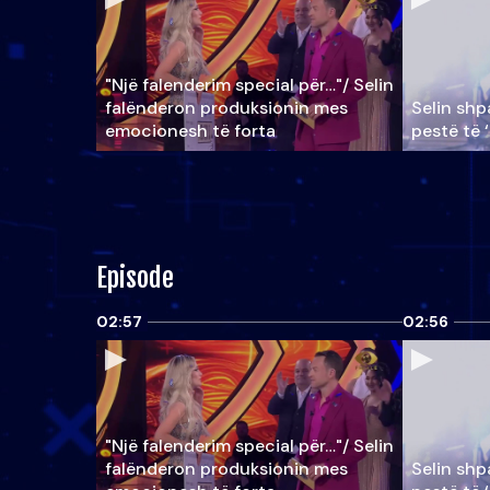
"Një falenderim special për…"/ Selin
falënderon produksionin mes
Selin shpa
emocionesh të forta
pestë të 
Episode
02:57
02:56
"Një falenderim special për…"/ Selin
falënderon produksionin mes
Selin shpa