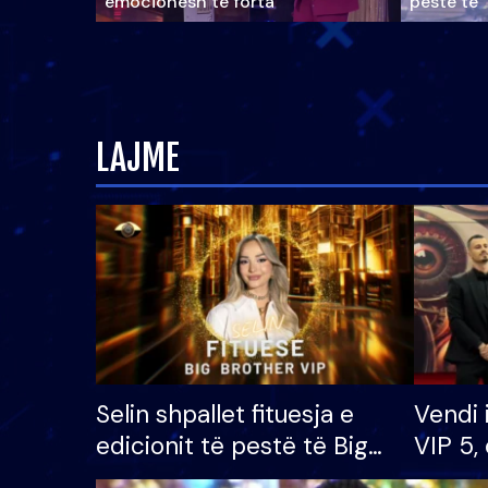
emocionesh të forta
pestë të 
LAJME
Selin shpallet fituesja e
Vendi 
edicionit të pestë të Big
VIP 5, 
Brother VIP, rrëmben
radhës