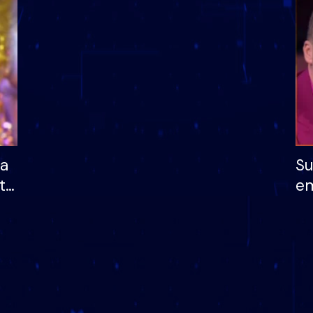
dhe humb mundësinë
të fituar çmimin e m
ha
Su
të
em
më
në
nu