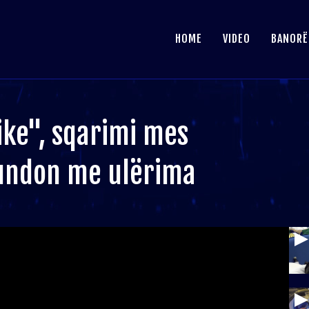
HOME
VIDEO
BANORË
ke", sqarimi mes
fundon me ulërima