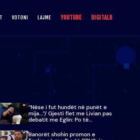
YOUTUBE
DIGITALB
T
VOTONI
LAJME
“Nëse i fut hundët në punët e
mija…”/ Gjesti flet me Livian pas
debatit me Eglin: Po të
paralajmëroj
Banorët shohin promon e