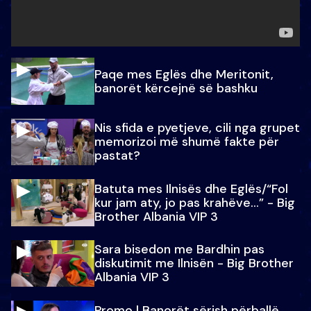
Paqe mes Eglës dhe Meritonit,
banorët kërcejnë së bashku
Nis sfida e pyetjeve, cili nga grupet
memorizoi më shumë fakte për
pastat?
Batuta mes Ilnisës dhe Eglës/“Fol
kur jam aty, jo pas krahëve…” - Big
Brother Albania VIP 3
Sara bisedon me Bardhin pas
diskutimit me Ilnisën - Big Brother
Albania VIP 3
Promo l Banorët sërish përballë