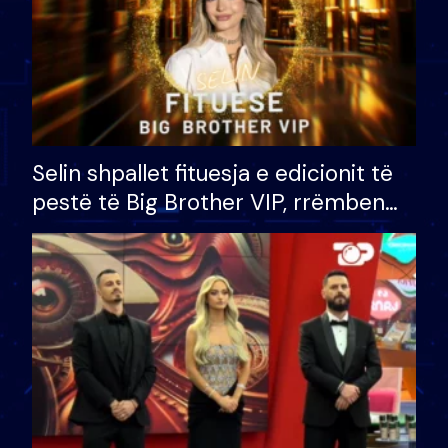
Selin shpallet fituesja e edicionit të
pestë të Big Brother VIP, rrëmben
çmimin e madh prej 100 mijë eurosh