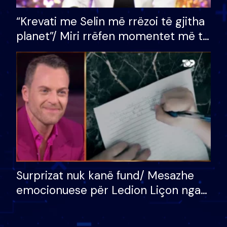
“Krevati me Selin më rrëzoi të gjitha
planet”/ Miri rrëfen momentet më të
bukura në shtëpinë e BB VIP: Do më
mungojë zilja e mëngjesit kur…
Surprizat nuk kanë fund/ Mesazhe
emocionuese për Ledion Liçon nga
nëna dhe fëmijët e tij, moderatori
nuk i mban dot lotët: Nuk meritoj…