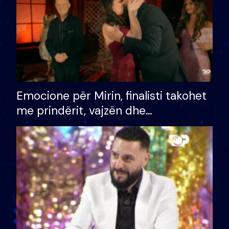
Emocione për Mirin, finalisti takohet
me prindërit, vajzën dhe
bashkëshorten: S’kemi ndonjë letër
divorci apo jo?