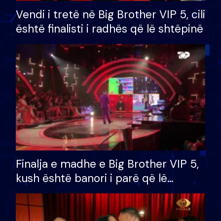
Vendi i tretë në Big Brother VIP 5, cili
është finalisti i radhës që lë shtëpinë
Finalja e madhe e Big Brother VIP 5,
kush është banori i parë që lë
shtëpinë dhe humb mundësinë për
të fituar çmimin e madh