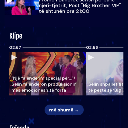
njëri-tjetrit, Post "Big Brother VIP"
të shtunën ora 21:00!
Klipe
02:57
02:56
"Një falenderim special për…"/
Selin falënderon produksionin
Selin shpallet fitu
mes emocionesh të forta
të pestë të ‘Big Br
më shumë →