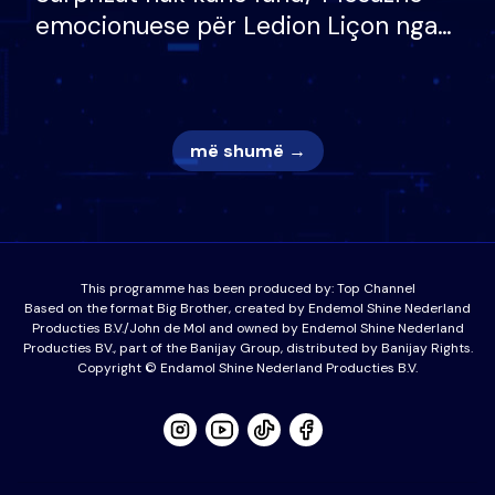
emocionuese për Ledion Liçon nga
nëna dhe fëmijët e tij, moderatori
nuk i mban dot lotët: Nuk meritoj…
më shumë →
This programme has been produced by:
Top Channel
Based on the format Big Brother, created by Endemol Shine Nederland
Producties B.V./John de Mol and owned by Endemol Shine Nederland
Producties BV., part of the Banijay Group, distributed by Banijay Rights.
Copyright © Endamol Shine Nederland Producties B.V.