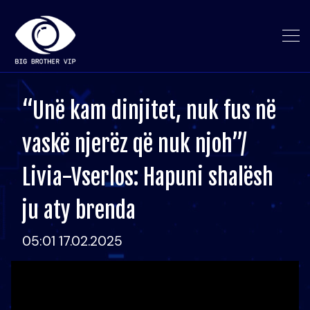
“Unë kam dinjitet, nuk fus në
vaskë njerëz që nuk njoh”/
Livia-Vserlos: Hapuni shalësh
ju aty brenda
05:01 17.02.2025