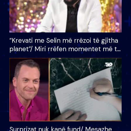
“Krevati me Selin më rrëzoi të gjitha
planet”/ Miri rrëfen momentet më të
bukura në shtëpinë e BB VIP: Do më
mungojë zilja e mëngjesit kur…
Surprizat nuk kanë fund/ Mesazhe