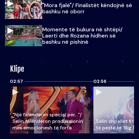
"Mora fjalë"/ Finalistët këndojnë së
bashku në oborr
Momente të bukura në shtëpi/
Laerti dhe Rozana hidhen së
bashku në pishinë
Klipe
02:57
02:56
"Një falenderim special për…"/
Selin falënderon produksionin
Selin shpallet fitu
mes emocionesh të forta
të pestë të ‘Big Br