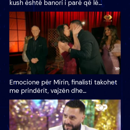
kush është banori i parë që lë
shtëpinë dhe humb mundësinë për
të fituar çmimin e madh
Emocione për Mirin, finalisti takohet
me prindërit, vajzën dhe
bashkëshorten: S’kemi ndonjë letër
divorci apo jo?