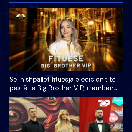
Selin shpallet fituesja e edicionit të
pestë të Big Brother VIP, rrëmben
çmimin e madh prej 100 mijë eurosh