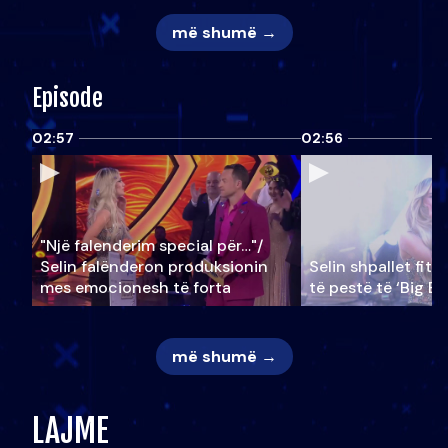
më shumë →
Episode
02:57
02:56
"Një falenderim special për…"/
Selin falënderon produksionin
Selin shpallet fitu
mes emocionesh të forta
të pestë të ‘Big Br
më shumë →
LAJME