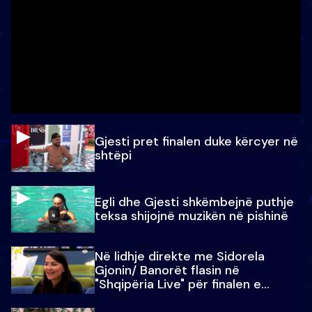
Gjesti pret finalen duke kërcyer në
shtëpi
Egli dhe Gjesti shkëmbejnë puthje
teksa shijojnë muzikën në pishinë
Në lidhje direkte me Sidorela
Gjonin/ Banorët flasin në
"Shqipëria Live" për finalen e
madhe