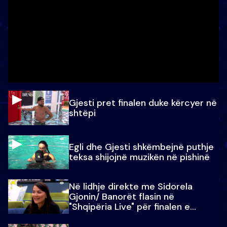
Gjesti pret finalen duke kërcyer në
shtëpi
Egli dhe Gjesti shkëmbejnë puthje
teksa shijojnë muzikën në pishinë
Në lidhje direkte me Sidorela
Gjonin/ Banorët flasin në
"Shqipëria Live" për finalen e
madhe