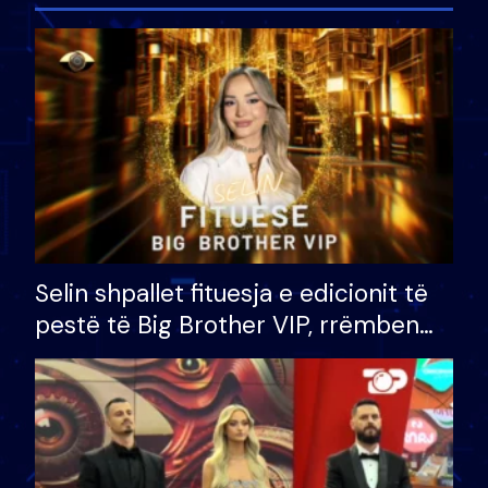
Selin shpallet fituesja e edicionit të
pestë të Big Brother VIP, rrëmben
çmimin e madh prej 100 mijë eurosh