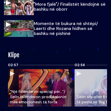
"Mora fjalë"/ Finalistët këndojnë së
bashku në oborr
Momente të bukura në shtëpi/
Laerti dhe Rozana hidhen së
bashku në pishinë
Klipe
02:57
02:56
"Një falenderim special për…"/
Selin falënderon produksionin
Selin shpallet fitu
mes emocionesh të forta
të pestë të ‘Big Br