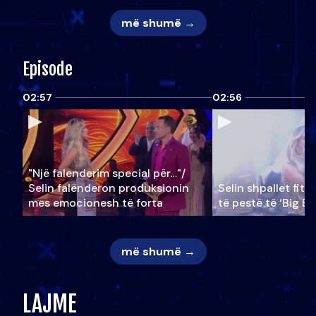
më shumë →
Episode
02:57
02:56
"Një falenderim special për…"/
Selin falënderon produksionin
Selin shpallet fitu
mes emocionesh të forta
të pestë të ‘Big Br
më shumë →
LAJME