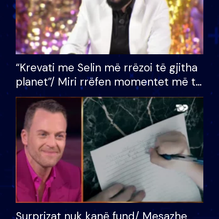
“Krevati me Selin më rrëzoi të gjitha
planet”/ Miri rrëfen momentet më të
bukura në shtëpinë e BB VIP: Do më
mungojë zilja e mëngjesit kur…
Surprizat nuk kanë fund/ Mesazhe