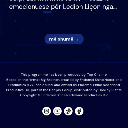
emocionuese për Ledion Liçon nga
nëna dhe fëmijët e tij, moderatori
nuk i mban dot lotët: Nuk meritoj…
më shumë →
This programme has been produced by:
Top Channel
Based on the format Big Brother, created by Endemol Shine Nederland
Producties B.V./John de Mol and owned by Endemol Shine Nederland
Producties BV., part of the Banijay Group, distributed by Banijay Rights.
Copyright © Endamol Shine Nederland Producties B.V.