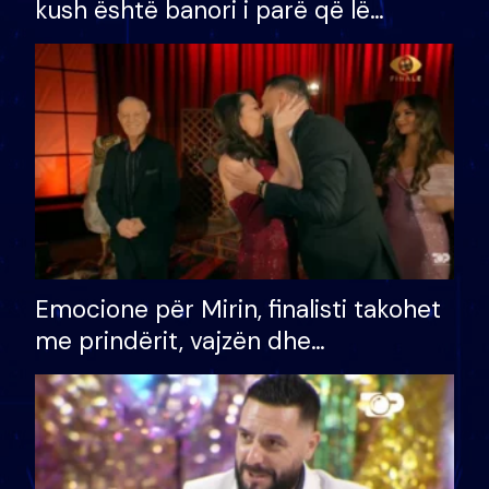
kush është banori i parë që lë
shtëpinë dhe humb mundësinë për
të fituar çmimin e madh
Emocione për Mirin, finalisti takohet
me prindërit, vajzën dhe
bashkëshorten: S’kemi ndonjë letër
divorci apo jo?