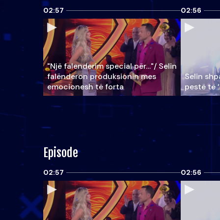
02:57
02:56
"Një falenderim special për…"/ Selin
falënderon produksionin mes
Selin shpa
emocionesh të forta
pestë të 
Episode
02:57
02:56