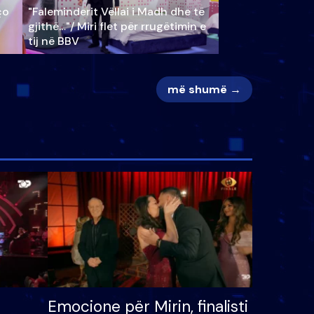
ço
"Faleminderit Vëllai i Madh dhe të
gjithë…"/ Miri flet për rrugëtimin e
tij në BBV
më shumë →
Emocione për Mirin, finalisti