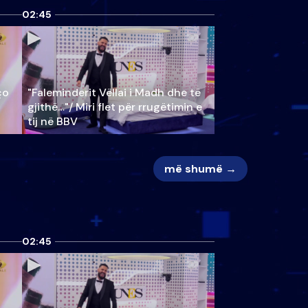
02:45
ço
"Faleminderit Vëllai i Madh dhe të
gjithë…"/ Miri flet për rrugëtimin e
tij në BBV
më shumë →
02:45