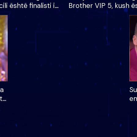
cili është finalisti i
Brother VIP 5, kush ë
 që lë shtëpinë
banori i parë që lë sh
dhe humb mundësinë
të fituar çmimin e m
ha
Su
të
em
më
në
nu