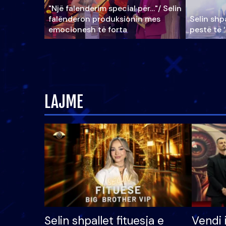
"Një falenderim special për…"/ Selin
falënderon produksionin mes
Selin shpa
emocionesh të forta
pestë të 
LAJME
Selin shpallet fituesja e
Vendi 