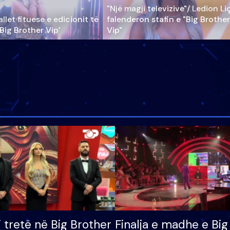
"Një magji televizive"/ Ledion Li
llet fituese e edicionit të
falenderon stafin e "Big Brother
‘Big Brother Vip’
Vip"
i tretë në Big Brother
Finalja e madhe e Big