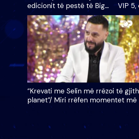
edicionit të pestë të Big
VIP 5, 
Brother VIP, rrëmben
radhës
çmimin e madh prej 100
mijë eurosh
“Krevati me Selin më rrëzoi të gjit
planet”/ Miri rrëfen momentet më 
bukura në shtëpinë e BB VIP: Do 
mungojë zilja e mëngjesit kur…