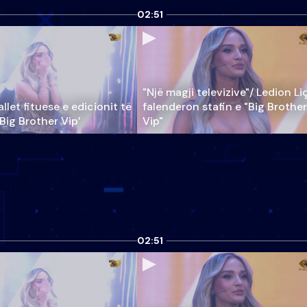
02:51
"Një magji televizive"/ Ledion Li
llet fituese e edicionit të
falenderon stafin e "Big Brother
‘Big Brother Vip’
Vip"
02:51