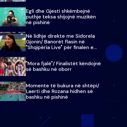
Egli dhe Gjesti shkëmbejnë
puthje teksa shijojnë muzikën
në pishinë
Në lidhje direkte me Sidorela
Gjonin/ Banorët flasin në
"Shqipëria Live" për finalen e
madhe
"Mora fjalë"/ Finalistët këndojnë
së bashku në oborr
Momente të bukura në shtëpi/
Laerti dhe Rozana hidhen së
bashku në pishinë