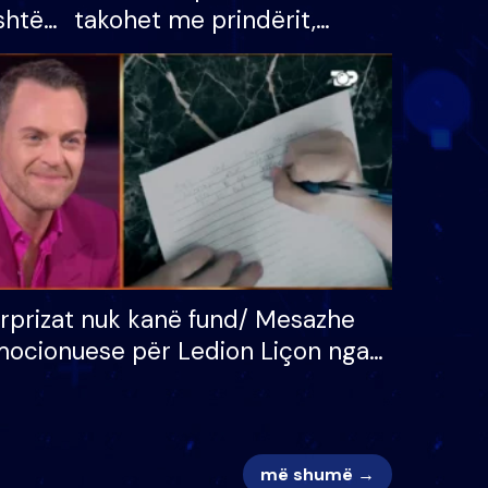
shtë
takohet me prindërit,
tëpinë
vajzën dhe bashkëshorten:
 për
S’kemi ndonjë letër divorci
adh
apo jo?
rprizat nuk kanë fund/ Mesazhe
ocionuese për Ledion Liçon nga
na dhe fëmijët e tij, moderatori
k i mban dot lotët: Nuk meritoj…
më shumë →